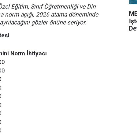
Özel Eğitim, Sınıf Öğretmenliği ve Din
ME
asa norm açığı, 2026 atama döneminde
İş
ayrılacağını gözler önüne seriyor.
De
tesi
ini Norm İhtiyacı
00
00
0
0
0
0
0
0
0