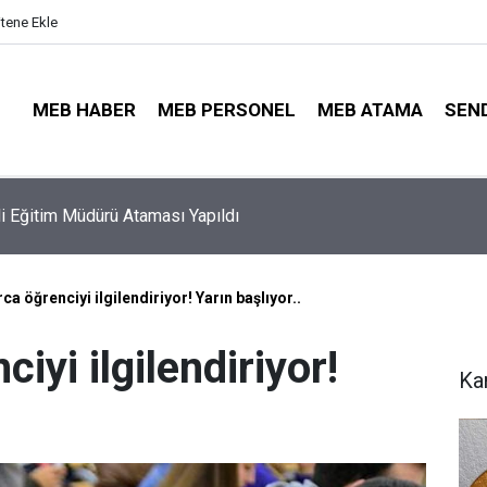
itene Ekle
MEB HABER
MEB PERSONEL
MEB ATAMA
SEN
ayıt Sonuçları e-Devlet'te: İşte Sorgulama Ekranı ve Nakil Detayl
ca öğrenciyi ilgilendiriyor! Yarın başlıyor..
iyi ilgilendiriyor!
Ka