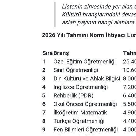
Listenin zirvesinde yer alan 
Kültürü branşlarındaki dev
aslan payının hangi alanlara 
2026 Yılı Tahmini Norm İhtiyacı Lis
Sıra
Branş
Tahm
1
Özel Eğitim Öğretmenliği
25.4
2
Sınıf Öğretmenliği
10.6
3
Din Kültürü ve Ahlak Bilgisi
8.00
4
İngilizce Öğretmenliği
7.20
5
Rehberlik (PDR)
6.40
6
Okul Öncesi Öğretmenliği
5.50
7
İlköğretim Matematik
4.90
8
Türkçe Öğretmenliği
4.40
9
Fen Bilimleri Öğretmenliği
4.00