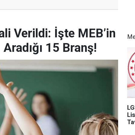
i Verildi: İşte MEB’in
Me
Aradığı 15 Branş!
LG
Li
Ta