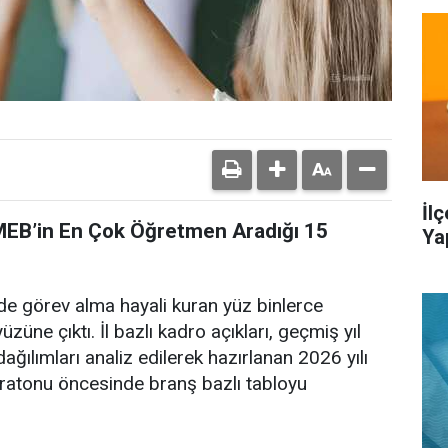
İl
 MEB’in En Çok Öğretmen Aradığı 15
Ya
de görev alma hayali kuran yüz binlerce
üzüne çıktı. İl bazlı kadro açıkları, geçmiş yıl
ağılımları analiz edilerek hazırlanan 2026 yılı
ratonu öncesinde branş bazlı tabloyu