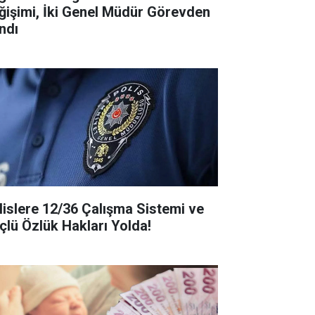
ğişimi, İki Genel Müdür Görevden
ndı
lislere 12/36 Çalışma Sistemi ve
çlü Özlük Hakları Yolda!