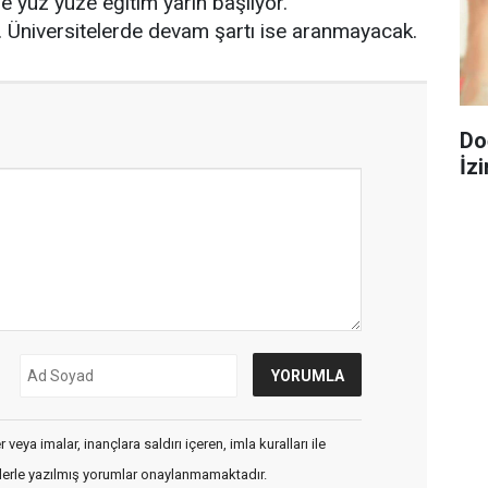
de yüz yüze eğitim yarın başlıyor.
k. Üniversitelerde devam şartı ise aranmayacak.
Do
İzi
veya imalar, inançlara saldırı içeren, imla kuralları ile
flerle yazılmış yorumlar onaylanmamaktadır.