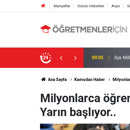
Manşetler
Günün Haberleri
Arşiv
S
 Yapıldı
24
19:00
MEB e-K
Ana Sayfa
Kamudan Haber
Milyonlar
Milyonlarca öğrenc
Yarın başlıyor..