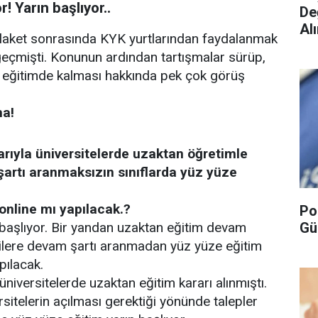
r! Yarın başlıyor..
De
Alı
aket sonrasında KYK yurtlarından faydalanmak
geçmişti. Konunun ardından tartışmalar sürüp,
an eğitimde kalması hakkında pek çok görüş
ma!
barıyla üniversitelerde uzaktan öğretimle
şartı aranmaksızın sınıflarda yüz yüze
 online mı yapılacak.?
Po
Gü
 başlıyor. Bir yandan uzaktan eğitim devam
ilere devam şartı aranmadan yüz yüze eğitim
pılacak.
iversitelerde uzaktan eğitim kararı alınmıştı.
sitelerin açılması gerektiği yönünde talepler