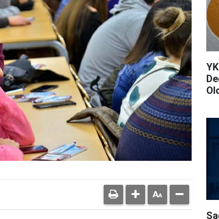
YK
De
Ol
Sa