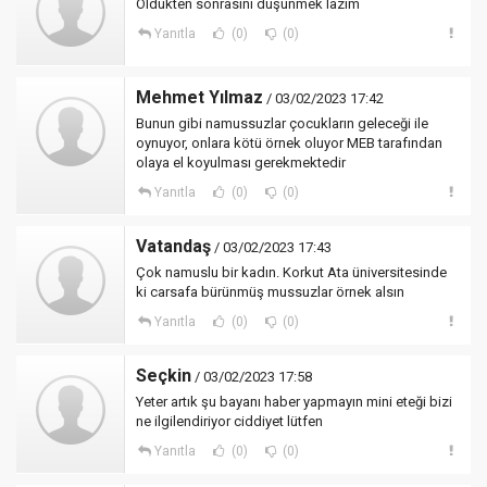
Öldükten sonrasını düşünmek lazım
Yanıtla
(0)
(0)
Mehmet Yılmaz
/ 03/02/2023 17:42
Bunun gibi namussuzlar çocukların geleceği ile
oynuyor, onlara kötü örnek oluyor MEB tarafından
olaya el koyulması gerekmektedir
Yanıtla
(0)
(0)
Vatandaş
/ 03/02/2023 17:43
Çok namuslu bir kadın. Korkut Ata üniversitesinde
ki carsafa bürünmüş mussuzlar örnek alsın
Yanıtla
(0)
(0)
Seçkin
/ 03/02/2023 17:58
Yeter artık şu bayanı haber yapmayın mini eteği bizi
ne ilgilendiriyor ciddiyet lütfen
Yanıtla
(0)
(0)