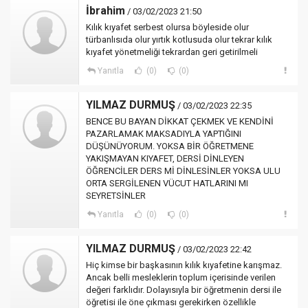
İbrahim
/ 03/02/2023 21:50
Kılık kıyafet serbest olursa böyleside olur
türbanlısıda olur yırtık kotlusuda olur tekrar kılık
kıyafet yönetmeliği tekrardan geri getirilmeli
Yanıtla
(0)
(0)
YILMAZ DURMUŞ
/ 03/02/2023 22:35
BENCE BU BAYAN DİKKAT ÇEKMEK VE KENDİNİ
PAZARLAMAK MAKSADIYLA YAPTIĞINI
DÜŞÜNÜYORUM. YOKSA BİR ÖĞRETMENE
YAKIŞMAYAN KIYAFET, DERSİ DİNLEYEN
ÖĞRENCİLER DERS Mİ DİNLESİNLER YOKSA ULU
ORTA SERGİLENEN VÜCUT HATLARINI MI
SEYRETSİNLER
Yanıtla
(0)
(0)
YILMAZ DURMUŞ
/ 03/02/2023 22:42
Hiç kimse bir başkasının kılık kıyafetine karışmaz.
Ancak belli mesleklerin toplum içerisinde verilen
değeri farklıdır. Dolayısıyla bir öğretmenin dersi ile
öğretisi ile öne çıkması gerekirken özellikle