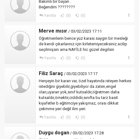
Bakımlı bir bayan .
Beğendim ????????
Yanıtla
(0)
(0)
Merve mısır
/ 03/02/2023 17:11
Öğretmenlerin bence yüz karası.saygin bir mesleği
de kendi çıkarlarınız için kirletemiyeceksiniz.acilip
seçilmişsin ama NAFİLE hic güzel degilsin
Yanıtla
(0)
(0)
Filiz Saraç
/ 03/02/2023 17:17
Herşeyin bir kararı var, özel hayatında isteyen herkes
istediğini giyebilir,giyebiliyor da zaten,engel
olan,uyaran yok,sınıf kutsaldır,öğretmen daha
kutsaldır,örnektir,ciddidir,sınıfta bu tarz basit
kıyafetler b eğitimciye yakışmaz, orası dikkat
çekmme yeri değil ilim yeri.
Yanıtla
(0)
(0)
Duygu dogan
/ 03/02/2023 17:28