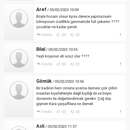
Aref
/ 05/02/2023 10:09
Böyle hocam olsun kpss derece yapmazsam
bilmiyorum özellikle geometride full çekerim ????
çocuklar ne kadar şanslı
Yanıtla
(0)
(0)
Bilal
/ 05/02/2023 10:35
Yaşlı koyunun eti ucuz olur ????
Yanıtla
(0)
(0)
Gömük
/ 05/02/2023 10:56
Bir kadının hem cinsine yosma demesi çok çirkin
insanları kıyafetleriyle değil kişiliği ile ve beyni
donanımı ile değerlendirmek gerekir. Çsğ dışı
giyinen Kara çarşaflılara ne demeli
Yanıtla
(0)
(0)
Asli
/ 05/02/2023 11:57