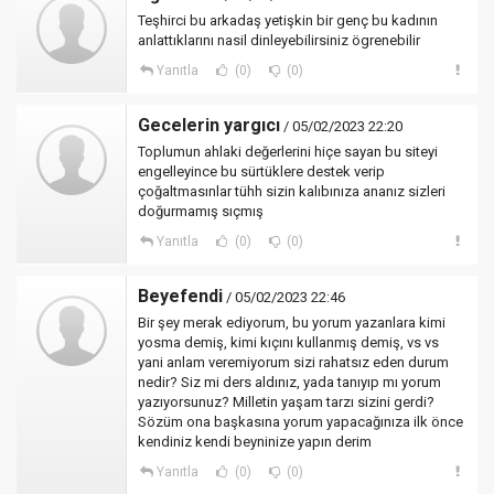
Teşhirci bu arkadaş yetişkin bir genç bu kadının
anlattıklarını nasil dinleyebilirsiniz ögrenebilir
Yanıtla
(0)
(0)
Gecelerin yargıcı
/ 05/02/2023 22:20
Toplumun ahlaki değerlerini hiçe sayan bu siteyi
engelleyince bu sürtüklere destek verip
çoğaltmasınlar tühh sizin kalıbınıza ananız sizleri
doğurmamış sıçmış
Yanıtla
(0)
(0)
Beyefendi
/ 05/02/2023 22:46
Bir şey merak ediyorum, bu yorum yazanlara kimi
yosma demiş, kimi kıçını kullanmış demiş, vs vs
yani anlam veremiyorum sizi rahatsız eden durum
nedir? Siz mi ders aldınız, yada tanıyıp mı yorum
yazıyorsunuz? Milletin yaşam tarzı sizini gerdi?
Sözüm ona başkasına yorum yapacağınıza ilk önce
kendiniz kendi beyninize yapın derim
Yanıtla
(0)
(0)