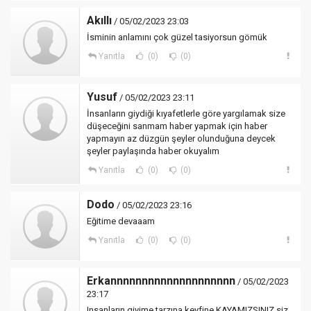
Akıllı
/ 05/02/2023 23:03
İsminin anlamını çok güzel tasiyorsun gömük
Yanıtla
(0)
(0)
Yusuf
/ 05/02/2023 23:11
İnsanların giydiği kıyafetlerle göre yargılamak size
düşeceğini sanmam haber yapmak için haber
yapmayın az düzgün şeyler olunduğuna deycek
şeyler paylaşında haber okuyalım
Yanıtla
(0)
(0)
Dodo
/ 05/02/2023 23:16
Eğitime devaaam
Yanıtla
(0)
(0)
Erkannnnnnnnnnnnnnnnnnnn
/ 05/02/2023
23:17
Insanların giyime tarzına keyfine KAYAMIZSINIZ siz