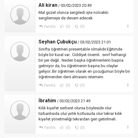
Ali kiran
/ 03/02/2023 20:49
Mal güzel olunca sergiledi işte nolcakki
sergilemeye de devam edecek
Yanıtla
(0)
(0)
Seyhan Çubukçu
/ 03/02/2023 21:01
Sınıfta öğretmen presentable olmalıdır.Eğitimde
böyle bir kural var.. Ciddiyet önemli ..sınıf herhangi
bir yer değil.. Neden başka öğretmenlerin başına
gelmiyor da, bu öğretmenin başına bu olaylar
geliyor..Bir öğretmen olarak en çocuğumun böyle bir
öğretmenden ders almasını istemem.
Yanıtla
(0)
(0)
İbrahim
/ 03/02/2023 21:49
Kılık kıyafet serbest olursa böyleside olur
türbanlısıda olur yırtık kotlusuda olur tekrar kılık
kıyafet yönetmeliği tekrardan geri getirilmeli.
Yanıtla
(0)
(0)