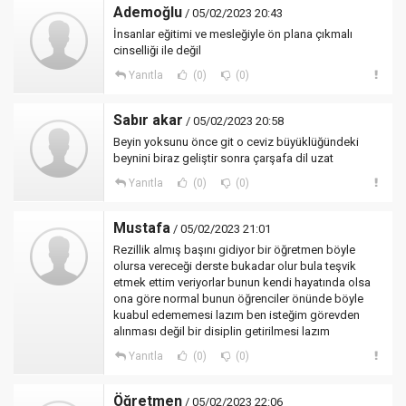
Ademoğlu
/ 05/02/2023 20:43
İnsanlar eğitimi ve mesleğiyle ön plana çıkmalı
cinselliği ile değil
Yanıtla
(0)
(0)
Sabır akar
/ 05/02/2023 20:58
Beyin yoksunu önce git o ceviz büyüklüğündeki
beynini biraz geliştir sonra çarşafa dil uzat
Yanıtla
(0)
(0)
Mustafa
/ 05/02/2023 21:01
Rezillik almış başını gidiyor bir öğretmen böyle
olursa vereceği derste bukadar olur bula teşvik
etmek ettim veriyorlar bunun kendi hayatında olsa
ona göre normal bunun öğrenciler önünde böyle
kuabul edememesi lazım ben isteğim görevden
alınması değil bir disiplin getirilmesi lazım
Yanıtla
(0)
(0)
Öğretmen
/ 05/02/2023 22:06