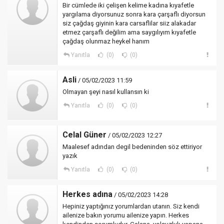
Bir cümlede iki çelişen kelime kadına kıyafetle
yargılama diyorsunuz sonra kara çarşaflı diyorsun
siz çağdaş giyinin kara carsaflilar siiz alakadar
etmez çarşaflı değilim ama saygılıyım kıyafetle
çağdaş olunmaz heykel hanım
Yanıtla
(0)
(0)
Asli
/ 05/02/2023 11:59
Olmayan şeyi nasıl kullansın ki
Yanıtla
(0)
(0)
Celal Güner
/ 05/02/2023 12:27
Maalesef adından degil bedeninden söz ettiriyor
yazık
Yanıtla
(0)
(0)
Herkes adına
/ 05/02/2023 14:28
Hepiniz yaptığınız yorumlardan utanın. Siz kendi
ailenize bakın yorumu ailenize yapın. Herkes