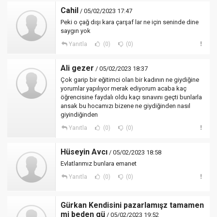
Cahil
/ 05/02/2023 17:47
Peki o çağ dışı kara çarşaf lar ne için seninde dine
saygın yok
Yanıtla
(0)
(0)
Ali gezer
/ 05/02/2023 18:37
Çok garip bir eğitimci olan bir kadının ne giydiğine
yorumlar yapılıyor merak ediyorum acaba kaç
öğrencisine faydalı oldu kaçı sınavını geçti bunlarla
ansak bu hocamızı bizene ne giydiğinden nasıl
giyindiğinden
Yanıtla
(0)
(0)
Hüseyin Avcı
/ 05/02/2023 18:58
Evlatlarımız bunlara emanet
Yanıtla
(0)
(0)
Gürkan Kendisini pazarlamışz tamamen
mi beden gü
/ 05/02/2023 19:52