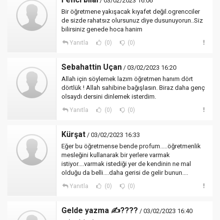
/ 03/02/2023 16:06
Bir öğretmene yakışacak kıyafet değil.ogrencciler
de sizde rahatsız olursunuz diye dusunuyorun..Siz
bilirsiniz genede hoca hanim
Yanıtla
(0)
(0)
Sebahattin Uçan
/ 03/02/2023 16:20
Allah için söylemek lazım öğretmen hanım dört
dörtlük ! Allah sahibine bağışlasın. Biraz daha genç
olsaydı dersini dinlemek isterdim.
Yanıtla
(0)
(0)
Kürşat
/ 03/02/2023 16:33
Eğer bu öğretmense bende profum.....öğretmenlik
mesleğini kullanarak bir yerlere varmak
istiyor....varmak istediği yer de kendinin ne mal
olduğu da belli....daha gerisi de gelir bunun....
Yanıtla
(0)
(0)
Gelde yazma ✍????
/ 03/02/2023 16:40