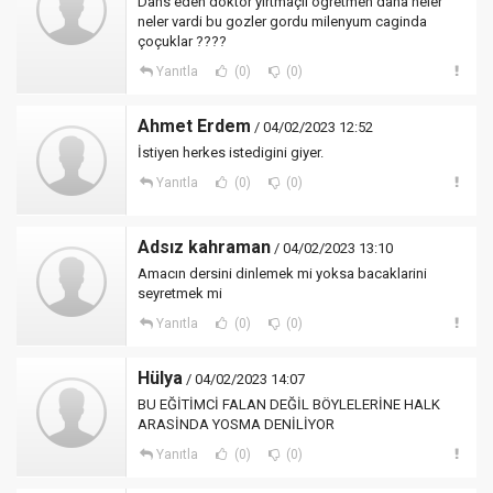
Dans eden doktor yirtmaçli ogretmen daha neler
neler vardi bu gozler gordu milenyum caginda
çoçuklar ????
Yanıtla
(0)
(0)
Ahmet Erdem
/ 04/02/2023 12:52
İstiyen herkes istedigini giyer.
Yanıtla
(0)
(0)
Adsız kahraman
/ 04/02/2023 13:10
Amacın dersini dinlemek mi yoksa bacaklarini
seyretmek mi
Yanıtla
(0)
(0)
Hülya
/ 04/02/2023 14:07
BU EĞİTİMCİ FALAN DEĞİL BÖYLELERİNE HALK
ARASİNDA YOSMA DENİLİYOR
Yanıtla
(0)
(0)