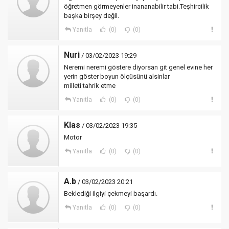
öğretmen görmeyenler inananabilir tabi.Teşhircilik
başka birşey değil.
Yanıtla
(0)
(0)
Nuri
/ 03/02/2023 19:29
Neremi neremi göstere diyorsan git genel evine her
yerin göster boyun ölçüsünü alsinlar
milleti tahrik etme
Yanıtla
(0)
(0)
Klas
/ 03/02/2023 19:35
Motor
Yanıtla
(0)
(0)
A.b
/ 03/02/2023 20:21
Beklediği ilgiyi çekmeyi başardı.
Yanıtla
(0)
(0)