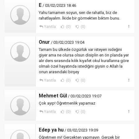
E
/ 03/02/2023 18:46
Yahu tamamen soyun, sen de rahatla, biz de
rahatlayalım. İkide bir görmekten bıktım bunu.
Yanıtla
(0)
(0)
Onur
/ 03/02/2023 19:04
Tamam bu ülkede özgürlük var isteyen isdeğini
giyer ama ne olursa olsun disiplin en ön planda yer
alır ders sırasında kılık kıyafet okul kurallarına göre
olmalı özel hayatında istediğini giysin o Allah la
onun arasındaki birşey
Yanıtla
(0)
(0)
Mehmet Gül
/ 03/02/2023 19:07
Çok ayıp! Öğretmenlik yapamaz
Yanıtla
(0)
(0)
Edep ya hu
/ 03/02/2023 19:09
Öğretmen mi! Gerçekten yapmayın .Gerçek bir