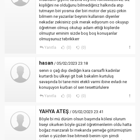
kişiliğini ne olduğunu bilmediğiniz halkında atıp
tutmayın biri yosma der biri motor der yüzü çirkin
bilmem ne yazanlar beynini kullansın diyenler
nekadar zekisiniz çok merak ediyorum oo okuyup
öğretmen olmuş okutup adam ettiği kişilerde
olmuştur eminim sizde boş boş konuşanlar
olmuşsunuz tebrikkerr
Yanıtla
(0)
(0)
hasan
/ 05/02/2023 23:18
senın o çağ dışı dediğin kara carsafli kadınlar
kurtardı bu ülkeyi git bak bakalim kurtuluş
savaşında bi tane mini etekli varmi ibine evladı ne
konuşuyon kurban ol sen tesettürlulere
Yanıtla
(0)
(0)
YAHYA ATEŞ
/ 05/02/2023 23:41
Bòyle bi mü dürüm olsun başımda kölesi olurum
liseyi okurken böyle güzel öğretmenlerim oldu hatta
boğaz manzaralı bi mekanda yemeğe götürmüştüm
onları o yüzden lise bitmedi benim için şimdi