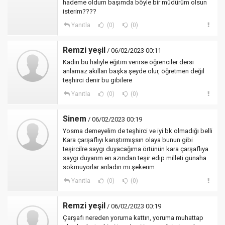
hademe oldum başımda böyle bir müdürüm olsun
isterim????
Yanıtla
(0)
(0)
Remzi yeşil
/ 06/02/2023 00:11
Kadın bu haliyle eğitim verirse öğrenciler dersi
anlamaz akılları başka şeyde olur, öğretmen değil
teşhirci denir bu gibilere
Yanıtla
(0)
(0)
Sinem
/ 06/02/2023 00:19
Yosma demeyelim de teşhirci ve iyi bk olmadığı belli
Kara çarşaflıyı karıştırmışsın olaya bunun gibi
teşircilre saygı duyacağıma örtünün kara çarşaflıya
saygı duyarım en azından teşir edip milleti günaha
sokmuyorlar anladın mı şekerim
Yanıtla
(0)
(0)
Remzi yeşil
/ 06/02/2023 00:19
Çarşafı nereden yoruma kattın, yoruma muhattap