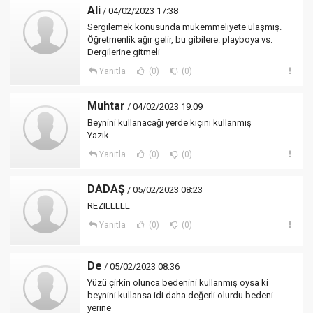
Ali
/ 04/02/2023 17:38
Sergilemek konusunda mükemmeliyete ulaşmış.
Öğretmenlik ağır gelir, bu gibilere. playboya vs.
Dergilerine gitmeli
Yanıtla
(0)
(0)
Muhtar
/ 04/02/2023 19:09
Beynini kullanacağı yerde kıçını kullanmış
Yazık...
Yanıtla
(0)
(0)
DADAŞ
/ 05/02/2023 08:23
REZILLLLL
Yanıtla
(0)
(0)
De
/ 05/02/2023 08:36
Yüzü çirkin olunca bedenini kullanmış oysa ki
beynini kullansa idi daha değerli olurdu bedeni
yerine