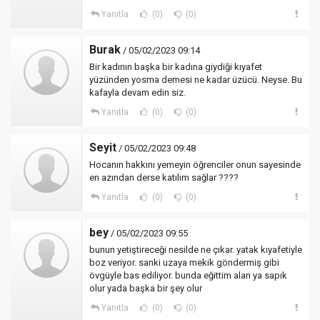
Yanıtla
(0)
(0)
Burak
/ 05/02/2023 09:14
Bir kadının başka bir kadına giydiği kıyafet
yüzünden yosma demesi ne kadar üzücü. Neyse. Bu
kafayla devam edin siz.
Yanıtla
(0)
(0)
Seyit
/ 05/02/2023 09:48
Hocanın hakkını yemeyin öğrenciler onun sayesinde
en azından derse katılım sağlar ????
Yanıtla
(0)
(0)
bey
/ 05/02/2023 09:55
bunun yetiştireceği nesilde ne çıkar. yatak kıyafetiyle
boz veriyor. sanki uzaya mekik göndermiş gibi
övgüyle bas ediliyor. bunda eğittim alan ya sapık
olur yada başka bir şey olur
Yanıtla
(0)
(0)