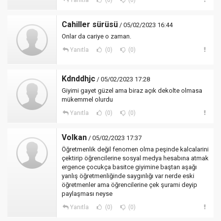
Yanıtla
(0)
(0)
Cahiller sürüsü
/ 05/02/2023 16:44
Onlar da cariye o zaman.
Yanıtla
(0)
(0)
Kdnddhjc
/ 05/02/2023 17:28
Giyimi gayet güzel ama biraz açık dekolte olmasa
mükemmel olurdu
Yanıtla
(0)
(0)
Volkan
/ 05/02/2023 17:37
Öğretmenlik değil fenomen olma peşinde kalcalarini
çektirip öğrencilerine sosyal medya hesabına atmak
ergence çocukça basitce giyimine baştan aşağı
yanlış öğretmenliğinde saygınlığı var nerde eski
öğretmenler ama öğrencilerine çek şurami deyip
paylaşması neyse
Yanıtla
(0)
(0)