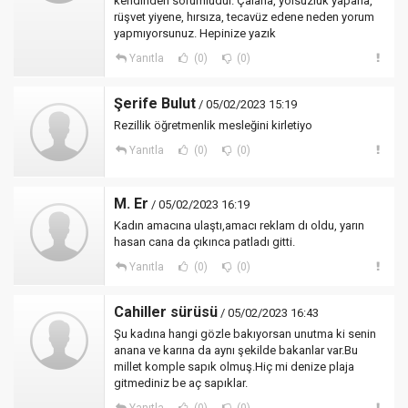
kendinden sorumludur. Çalana, yolsuzluk yapana,
rüşvet yiyene, hırsıza, tecavüz edene neden yorum
yapmıyorsunuz. Hepinize yazık
Yanıtla
(0)
(0)
Şerife Bulut
/ 05/02/2023 15:19
Rezillik öğretmenlik mesleğini kirletiyo
Yanıtla
(0)
(0)
M. Er
/ 05/02/2023 16:19
Kadın amacına ulaştı,amacı reklam dı oldu, yarın
hasan cana da çıkınca patladı gitti.
Yanıtla
(0)
(0)
Cahiller sürüsü
/ 05/02/2023 16:43
Şu kadına hangi gözle bakıyorsan unutma ki senin
anana ve karına da aynı şekilde bakanlar var.Bu
millet komple sapık olmuş.Hiç mi denize plaja
gitmediniz be aç sapıklar.