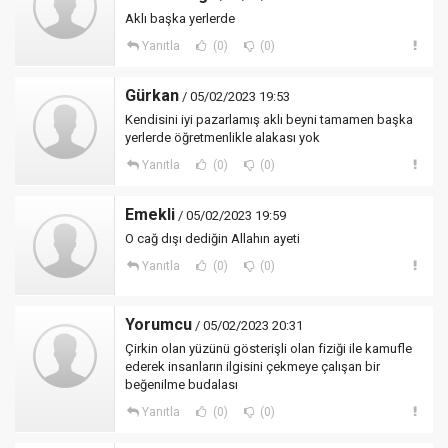
Aklı başka yerlerde
Yanıtla
(0)
(0)
Gürkan
/ 05/02/2023 19:53
Kendisini iyi pazarlamış aklı beyni tamamen başka
yerlerde öğretmenlikle alakası yok
Yanıtla
(0)
(0)
Emekli
/ 05/02/2023 19:59
O cağ dışı dediğin Allahın ayeti
Yanıtla
(0)
(0)
Yorumcu
/ 05/02/2023 20:31
Çirkin olan yüzünü gösterişli olan fiziği ile kamufle
ederek insanların ilgisini çekmeye çalışan bir
beğenilme budalası
Yanıtla
(0)
(0)