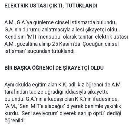
ELEKTRİK USTASI ÇIKTI, TUTUKLANDI
A.M., G.A.'ya günlerce cinsel istismarda bulundu.
G.A.'nın durumu anlatmasıyla ailesi şikayetçi oldu.
Kendisini 'MİT mensubu' olarak tanıtan elektrik ustası
A.M., gözaltına alınıp 25 Kasım'da 'Çocuğun cinsel
istismarı' suçundan tutuklandı.
BİR BAŞKA ÖĞRENCİ DE ŞİKAYETÇİ OLDU
Aynı okulda eğitim alan K.K. adlı kız öğrenci de A.M.
tarafından tacize uğradığı iddiasıyla şikayette
bulundu. G.A.'nın arkadaşı olan K.K.'nin ifadesinde,
"A.M., 'Seni MİT'e alacağız' diyerek benimle yakınlık
kurdu. 'Seni seviyorum' diyerek sarılıp öptü" dediği
öğrenildi.