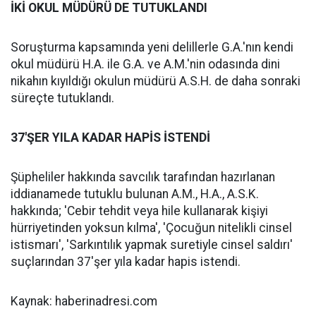
İKİ OKUL MÜDÜRÜ DE TUTUKLANDI
Soruşturma kapsamında yeni delillerle G.A.'nın kendi
okul müdürü H.A. ile G.A. ve A.M.'nin odasında dini
nikahın kıyıldığı okulun müdürü A.S.H. de daha sonraki
süreçte tutuklandı.
37'ŞER YILA KADAR HAPİS İSTENDİ
Şüpheliler hakkında savcılık tarafından hazırlanan
iddianamede tutuklu bulunan A.M., H.A., A.S.K.
hakkında; 'Cebir tehdit veya hile kullanarak kişiyi
hürriyetinden yoksun kılma', 'Çocuğun nitelikli cinsel
istismarı', 'Sarkıntılık yapmak suretiyle cinsel saldırı'
suçlarından 37'şer yıla kadar hapis istendi.
Kaynak: haberinadresi.com