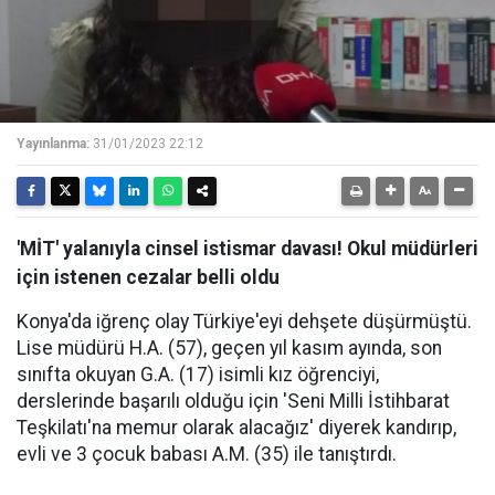
Yayınlanma:
31/01/2023 22:12
'MİT' yalanıyla cinsel istismar davası! Okul müdürleri
için istenen cezalar belli oldu
Konya'da iğrenç olay Türkiye'eyi dehşete düşürmüştü.
Lise müdürü H.A. (57), geçen yıl kasım ayında, son
sınıfta okuyan G.A. (17) isimli kız öğrenciyi,
derslerinde başarılı olduğu için 'Seni Milli İstihbarat
Teşkilatı'na memur olarak alacağız' diyerek kandırıp,
evli ve 3 çocuk babası A.M. (35) ile tanıştırdı.