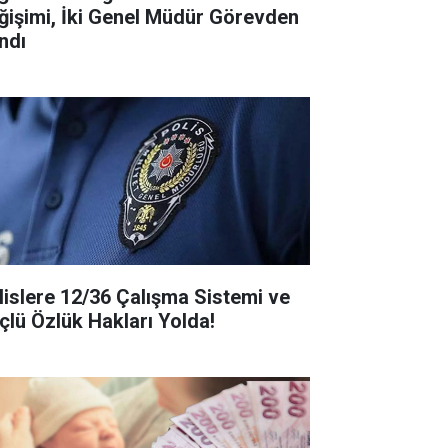
ğişimi, İki Genel Müdür Görevden
ndı
lislere 12/36 Çalışma Sistemi ve
çlü Özlük Hakları Yolda!