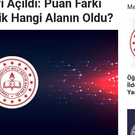
 Açıldı: Puan Farkı
Me
k Hangi Alanın Oldu?
Öğ
İl
Ya