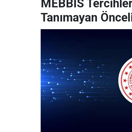
MEBBİS Tercihleri
Tanımayan Önceli