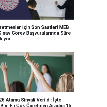
retmenler İçin Son Saatler! MEB
Sınav Görev Başvurularında Süre
luyor
26 Atama Sinyali Verildi: İşte
B’in En Çok Öğretmen Aradığı 15