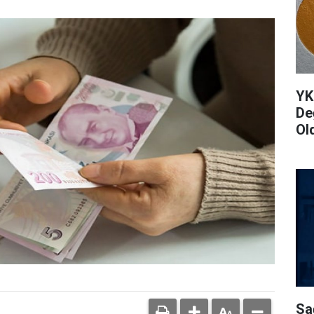
YK
De
Ol
Sa