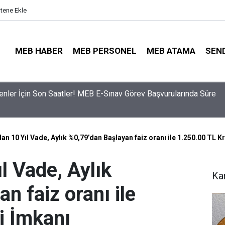
itene Ekle
MEB HABER
MEB PERSONEL
MEB ATAMA
SEN
ama Sinyali Verildi: İşte MEB’in En Çok Öğretmen Aradığı 15 Bra
n 10 Yıl Vade, Aylık %0,79’dan Başlayan faiz oranı ile 1.250.00 TL K
l Vade, Aylık
Ka
n faiz oranı ile
i İmkanı