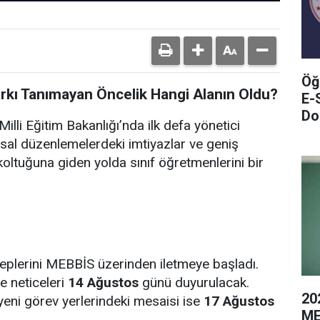
Öğ
arkı Tanımayan Öncelik Hangi Alanın Oldu?
E-
Do
illi Eğitim Bakanlığı’nda ilk defa yönetici
sal düzenlemelerdeki imtiyazlar ve geniş
oltuğuna giden yolda sınıf öğretmenlerini bir
leplerini MEBBİS üzerinden iletmeye başladı.
e neticeleri
14 Ağustos
günü duyurulacak.
20
yeni görev yerlerindeki mesaisi ise
17 Ağustos
ME