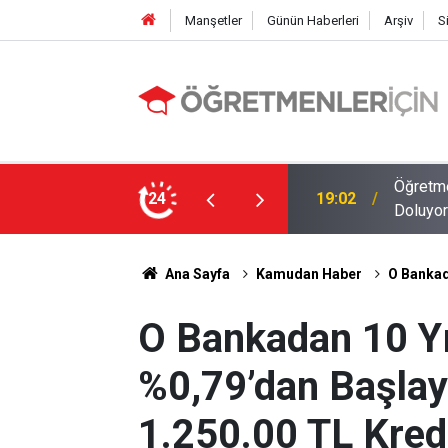
Manşetler
Günün Haberleri
Arşiv
S
MEB E-Sınav Görev Başvurularında Süre
24
09:01
2026 At
Ana Sayfa
Kamudan Haber
O Bankada
O Bankadan 10 Yı
%0,79’dan Başlaya
1.250.00 TL Kred