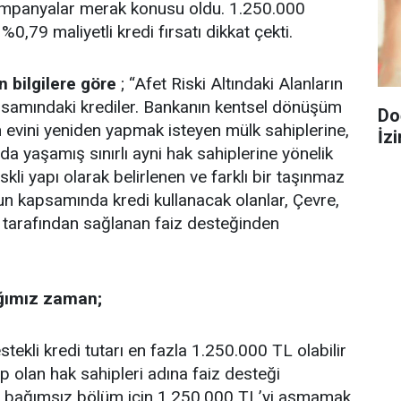
ampanyalar merak konusu oldu. 1.250.000
%0,79 maliyetli kredi fırsatı dikkat çekti.
n bilgilere göre
; “Afet Riski Altındaki Alanların
samındaki krediler. Bankanın kentsel dönüşüm
Do
n evini yeniden yapmak isteyen mülk sahiplerine,
İzi
arda yaşamış sınırlı ayni hak sahiplerine yönelik
iskli yapı olarak belirlenen ve farklı bir taşınmaz
un kapsamında kredi kullanacak olanlar, Çevre,
ığı tarafından sağlanan faiz desteğinden
ığımız zaman;
stekli kredi tutarı en fazla 1.250.000 TL olabilir
 olan hak sahipleri adına faiz desteği
ir bağımsız bölüm için 1.250.000 TL’yi aşmamak