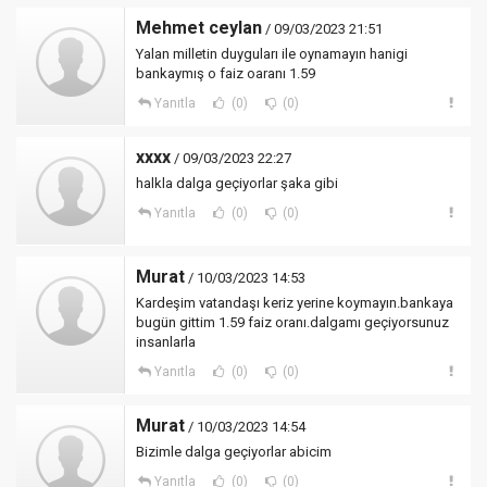
Mehmet ceylan
/ 09/03/2023 21:51
Yalan milletin duyguları ile oynamayın hanigi
bankaymış o faiz oaranı 1.59
Yanıtla
(0)
(0)
xxxx
/ 09/03/2023 22:27
halkla dalga geçiyorlar şaka gibi
Yanıtla
(0)
(0)
Murat
/ 10/03/2023 14:53
Kardeşim vatandaşı keriz yerine koymayın.bankaya
bugün gittim 1.59 faiz oranı.dalgamı geçiyorsunuz
insanlarla
Yanıtla
(0)
(0)
Murat
/ 10/03/2023 14:54
Bizimle dalga geçiyorlar abicim
Yanıtla
(0)
(0)