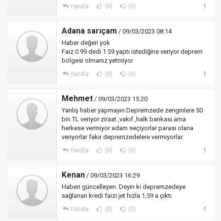
Yanıtla
(0)
(0)
Adana sarıçam
/ 09/03/2023 08:14
Haber değeri yok
Faiz 0.99 dedi 1.59 yaptı istediğine veriyor deprem
bölgesi olmanız yetmiyor
Yanıtla
(0)
(0)
Mehmet
/ 09/03/2023 15:20
Yanlış haber yapmayın.Depremzede zenginlere 50
bin TL veriyor ziraat ,vakıf ,halk bankası.ama
herkese vermiyor adam seçiyorlar parası olana
veriyorlar fakir depremzedelere vermiyorlar.
Yanıtla
(0)
(0)
Kenan
/ 09/03/2023 16:29
Haberi güncelleyen. Deyin ki depremzedeye
sağlanan kredi faizi jet hızla 1,59 a çıktı
Yanıtla
(0)
(0)