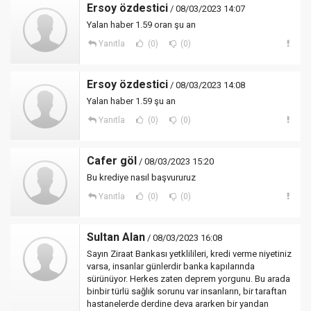
Ersoy özdestici
/ 08/03/2023 14:07
Yalan haber 1.59 oran şu an
Yanıtla
(0)
(0)
Ersoy özdestici
/ 08/03/2023 14:08
Yalan haber 1.59 şu an
Yanıtla
(0)
(0)
Cafer göl
/ 08/03/2023 15:20
Bu krediye nasıl başvururuz
Yanıtla
(0)
(0)
Sultan Alan
/ 08/03/2023 16:08
Sayın Ziraat Bankası yetklilileri, kredi verme niyetiniz
varsa, insanlar günlerdir banka kapılarında
sürünüyor. Herkes zaten deprem yorgunu. Bu arada
binbir türlü sağlık sorunu var insanların, bir taraftan
hastanelerde derdine deva ararken bir yandan