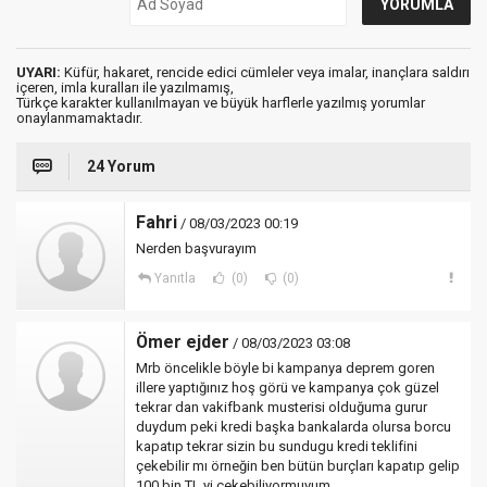
UYARI:
Küfür, hakaret, rencide edici cümleler veya imalar, inançlara saldırı
içeren, imla kuralları ile yazılmamış,
Türkçe karakter kullanılmayan ve büyük harflerle yazılmış yorumlar
onaylanmamaktadır.
24 Yorum
Fahri
/ 08/03/2023 00:19
Nerden başvurayım
Yanıtla
(0)
(0)
Ömer ejder
/ 08/03/2023 03:08
Mrb öncelikle böyle bi kampanya deprem goren
illere yaptığınız hoş görü ve kampanya çok güzel
tekrar dan vakifbank musterisi olduğuma gurur
duydum peki kredi başka bankalarda olursa borcu
kapatıp tekrar sizin bu sundugu kredi teklifini
çekebilir mı örneğin ben bütün burçları kapatıp gelip
100 bin TL yi cekebiliyormuyum