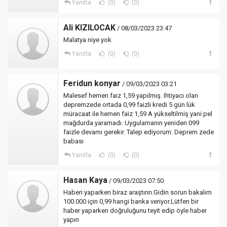
Yanıtla
(0)
(0)
Ali KIZILOCAK
/ 08/03/2023 23:47
Malatya niye yok
Yanıtla
(0)
(0)
Feridun konyar
/ 09/03/2023 03:21
Malesef hemen faiz 1,59 yapılmış. Ihtiyacı olan
depremzede ortada 0,99 faizli kredi 5 gün lük
müracaat ile hemen faiz 1,59 A yükseltilmiş yani pel
mağdurda yaramadı. Uygulamanın yeniden 099
faizle devamı gerekir. Talep ediyorum. Deprem zede
babası
Yanıtla
(0)
(0)
Hasan Kaya
/ 09/03/2023 07:50
Haberi yaparken biraz araştırın.Gidin sorun bakalım
100.000 için 0,99 hangi banka veriyor.Lütfen bir
haber yaparken doğruluğunu teyit edip öyle haber
yapın