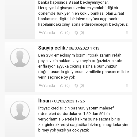
banka kapısında 8 saat bekleyemiyorlar.
Her şeyin bilgisayar üzerinden yapılabildiği bir
dönemde Türkiyenin en köklü bankası olan Ziraat
bankasının digital bir işlem sayfası açıp banka
kapılarındaki çileyi sona erdirebileceğini bekliyoruz.
Yanıtla
(0)
(0)
Sauyip celik
/ 08/03/2023 17:13
Ben SSK emeklisiyim bizim intibak zammı refah
payını verin hakkımızı yemeyin boğazinizda kalır
enflasyon ayyuka çıkmış siz hala burnunuzun
doğrultusunda gidiyorsunuz milletin parasını millete
verin seçimde oy yok
Yanıtla
(0)
(0)
İhsan
/ 08/03/2023 17:25
İhtiyac kredisi icin bas vuru yaptim malesef
odemeleri durdurdular ve 1.59 dan 50 bin
veriyorlarmis 6 ertele kalkmi bu ne sacma bir is
zenginlere krediyi sagladilar bizim gi magdurlar yine
birsey yok yazik ya cok yazik