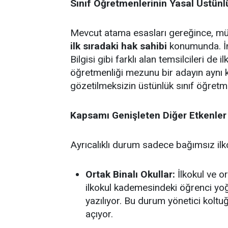
Sınıf Öğretmenlerinin Yasal Üstün
Mevcut atama esasları gereğince, müst
ilk sıradaki hak sahibi
konumunda. İng
Bilgisi gibi farklı alan temsilcileri de 
öğretmenliği mezunu bir adayın aynı 
gözetilmeksizin üstünlük sınıf öğretm
Kapsamı Genişleten Diğer Etkenler
Ayrıcalıklı durum sadece bağımsız ilkok
Ortak Binalı Okullar:
İlkokul ve or
ilkokul kademesindeki öğrenci yo
yazılıyor. Bu durum yönetici koltu
açıyor.