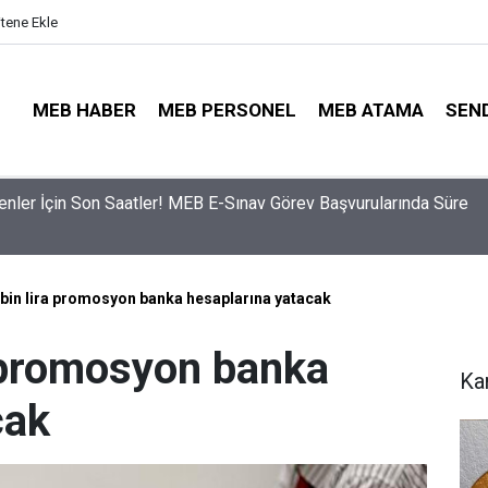
itene Ekle
MEB HABER
MEB PERSONEL
MEB ATAMA
SEN
ama Sinyali Verildi: İşte MEB’in En Çok Öğretmen Aradığı 15 Bra
5 bin lira promosyon banka hesaplarına yatacak
a promosyon banka
Ka
cak