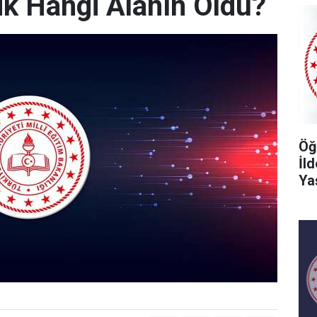
k Hangi Alanın Oldu?
Öğ
İl
Ya