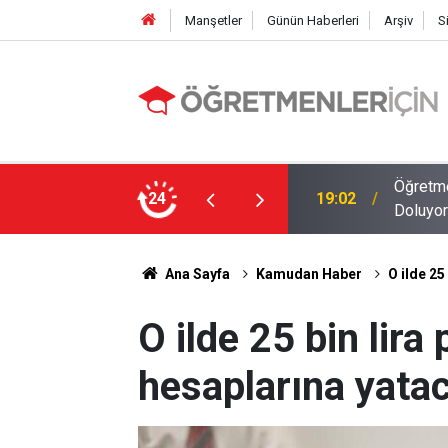
Manşetler
Günün Haberleri
Arşiv
S
MEB E-Sınav Görev Başvurularında Süre
24
09:01
2026 At
Ana Sayfa
Kamudan Haber
O ilde 2
O ilde 25 bin lir
hesaplarına yata