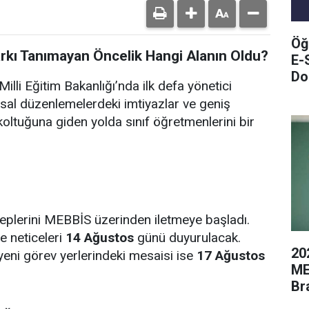
Öğ
arkı Tanımayan Öncelik Hangi Alanın Oldu?
E-
Do
illi Eğitim Bakanlığı’nda ilk defa yönetici
sal düzenlemelerdeki imtiyazlar ve geniş
oltuğuna giden yolda sınıf öğretmenlerini bir
leplerini MEBBİS üzerinden iletmeye başladı.
e neticeleri
14 Ağustos
günü duyurulacak.
20
yeni görev yerlerindeki mesaisi ise
17 Ağustos
ME
Br