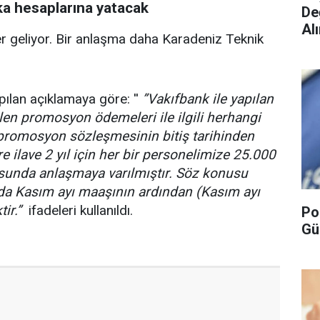
ka hesaplarına yatacak
De
Alı
 geliyor. Bir anlaşma daha Karadeniz Teknik
ılan açıklamaya göre: ''
”Vakıfbank ile yapılan
en promosyon ödemeleri ile ilgili herhangi
promosyon sözleşmesinin bitiş tarihinden
 ilave 2 yıl için her bir personelimize 25.000
unda anlaşmaya varılmıştır. Söz konusu
nda Kasım ayı maaşının ardından (Kasım ayı
ir.”
ifadeleri kullanıldı.
Po
Gü