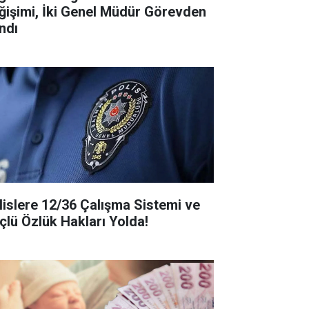
ğişimi, İki Genel Müdür Görevden
ndı
lislere 12/36 Çalışma Sistemi ve
çlü Özlük Hakları Yolda!