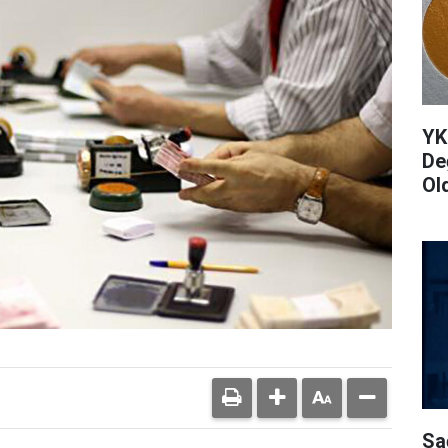
YK
De
Ol
Sa