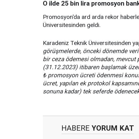
O ilde 25 bin lira promosyon ban
Promosyon'da ard arda rekor haberler
Üniversitesinden geldi.
Karadeniz Teknik Üniversitesinden yap
görüşmelerde, önceki dönemde veril
bir ceza ödemesi olmadan, mevcut 
(31.12.2023) itibaren başlamak üzere
₺ promosyon ücreti ödenmesi konus
ücret, yapılan ek protokol kapsamı
sonuna kadar) tek seferde ödenecekt
HABERE
YORUM KAT