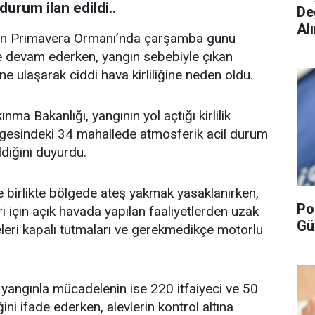
durum ilan edildi..
De
Alı
nan Primavera Ormanı’nda çarşamba günü
e devam ederken, yangın sebebiyle çıkan
e ulaşarak ciddi hava kirliliğine neden oldu.
nma Bakanlığı, yangının yol açtığı kirlilik
lgesindeki 34 mahallede atmosferik acil durum
ldiğini duyurdu.
e birlikte bölgede ateş yakmak yasaklanırken,
Po
ri için açık havada yapılan faaliyetlerden uzak
Gü
eleri kapalı tutmaları ve gerekmedikçe motorlu
 yangınla mücadelenin ise 220 itfaiyeci ve 50
i ifade ederken, alevlerin kontrol altına