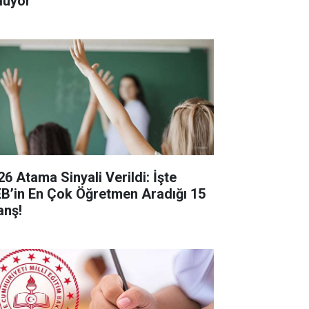
luyor
26 Atama Sinyali Verildi: İşte
B’in En Çok Öğretmen Aradığı 15
anş!