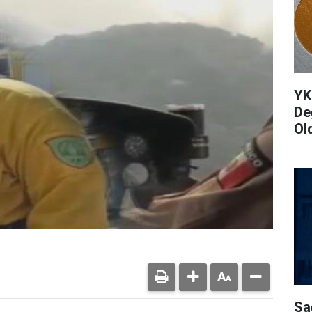
YK
De
Ol
Sa