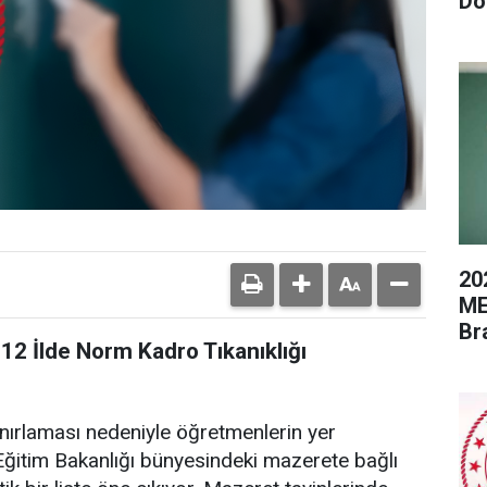
Do
20
ME
Br
12 İlde Norm Kadro Tıkanıklığı
ınırlaması nedeniyle öğretmenlerin yer
li Eğitim Bakanlığı bünyesindeki mazerete bağlı