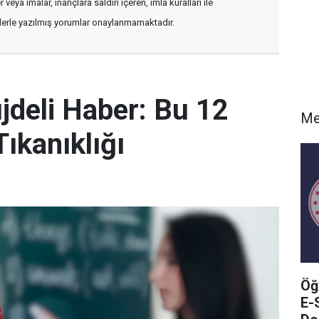
veya imalar, inançlara saldırı içeren, imla kuralları ile
flerle yazılmış yorumlar onaylanmamaktadır.
deli Haber: Bu 12
Me
ıkanıklığı
Öğ
E-