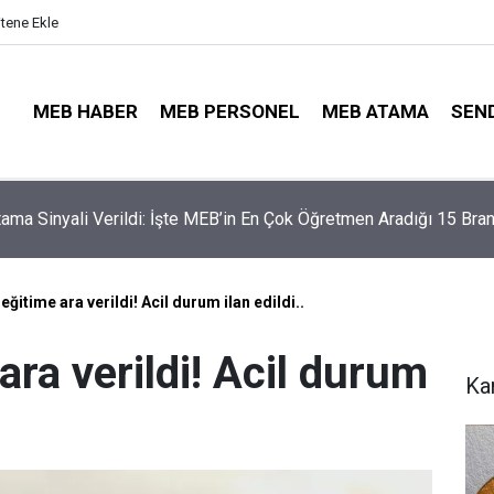
itene Ekle
MEB HABER
MEB PERSONEL
MEB ATAMA
SEN
illerinde Büyük Risk: Gözde Liselerde Kontenjanlar Bitti, Rekabe
aptı!
eğitime ara verildi! Acil durum ilan edildi..
ara verildi! Acil durum
Ka