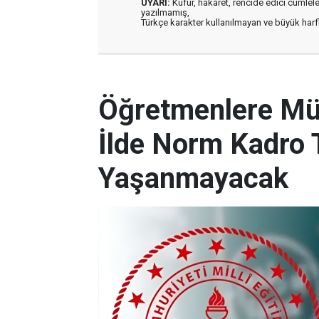
UYARI:
Küfür, hakaret, rencide edici cümleler 
yazılmamış,
Türkçe karakter kullanılmayan ve büyük har
Öğretmenlere Müj
İlde Norm Kadro T
Yaşanmayacak