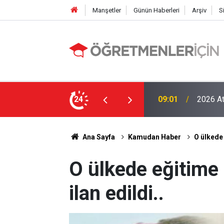
Manşetler
Günün Haberleri
Arşiv
S
LGS Nak
e MEB’in En Çok Öğretmen Aradığı 15 Branş!
24
19:00
Tavan Y
Ana Sayfa
Kamudan Haber
O ülkede 
O ülkede eğitime 
ilan edildi..