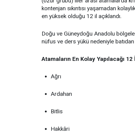
(özür grubu) iller arası atamalarda kri
kontenjan sıkıntısı yaşamadan kolaylı
en yüksek olduğu 12 il açıklandı.
Doğu ve Güneydoğu Anadolu bölgelerind
nüfus ve ders yükü nedeniyle batıdan g
Atamaların En Kolay Yapılacağı 12 İ
Ağrı
Ardahan
Bitlis
Hakkâri