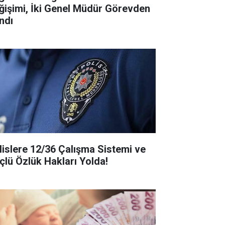
ğişimi, İki Genel Müdür Görevden
ndı
lislere 12/36 Çalışma Sistemi ve
çlü Özlük Hakları Yolda!