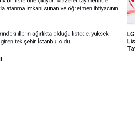
tik bir liste öne çıkıyor. Mazeret tayinlerinde
kla atanma imkanı sunan ve öğretmen ihtiyacının
eki illerin ağırlıkta olduğu listede, yüksek
LG
Li
iren tek şehir İstanbul oldu.
Ta
l