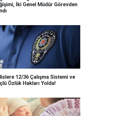
ğişimi, İki Genel Müdür Görevden
ndı
lislere 12/36 Çalışma Sistemi ve
çlü Özlük Hakları Yolda!