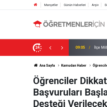
Manşetler
Günün Haberleri
Arşiv
S
 Yapıldı
24
19:00
MEB e-K
Ana Sayfa
Kamudan Haber
Öğrencile
Öğrenciler Dikkat
Başvuruları Başl
Desteği Verilecek