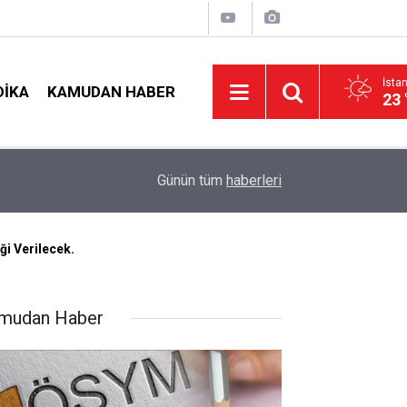
İsta
DIKA
KAMUDAN HABER
23 
arı
09:02
4 Branşta Öğretmenleri Norm Fazlası Tehlikesi 
Günün tüm
haberleri
ği Verilecek.
mudan Haber