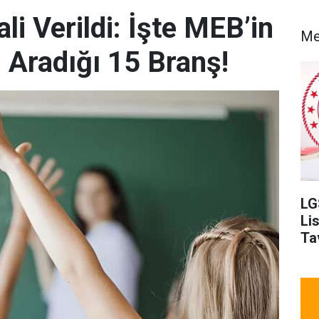
i Verildi: İşte MEB’in
Me
Aradığı 15 Branş!
LG
Li
Ta