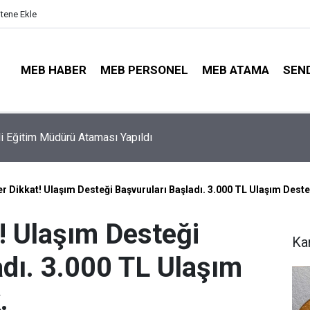
itene Ekle
MEB HABER
MEB PERSONEL
MEB ATAMA
SEN
ayıt Sonuçları e-Devlet'te: İşte Sorgulama Ekranı ve Nakil Detayl
r Dikkat! Ulaşım Desteği Başvuruları Başladı. 3.000 TL Ulaşım Deste
! Ulaşım Desteği
Ka
adı. 3.000 TL Ulaşım
.