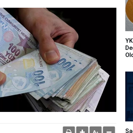
YK
De
Ol
Sa