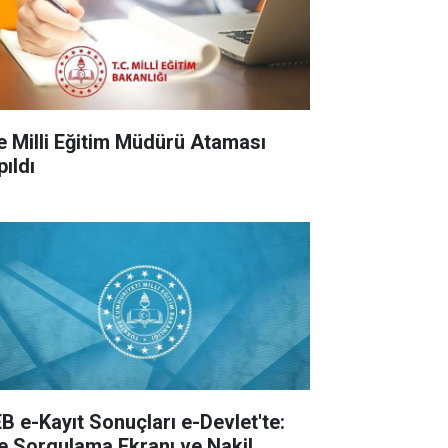
çe Milli Eğitim Müdürü Ataması
pıldı
B e-Kayıt Sonuçları e-Devlet'te:
te Sorgulama Ekranı ve Nakil