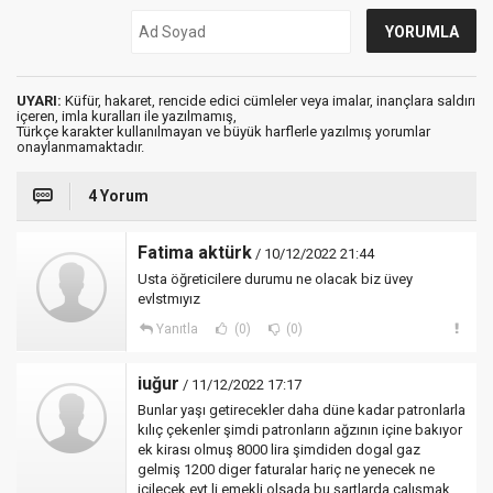
UYARI:
Küfür, hakaret, rencide edici cümleler veya imalar, inançlara saldırı
içeren, imla kuralları ile yazılmamış,
Türkçe karakter kullanılmayan ve büyük harflerle yazılmış yorumlar
onaylanmamaktadır.
4 Yorum
Fatima aktürk
/ 10/12/2022 21:44
Usta öğreticilere durumu ne olacak biz üvey
evlstmıyız
Yanıtla
(0)
(0)
iuğur
/ 11/12/2022 17:17
Bunlar yaşı getirecekler daha düne kadar patronlarla
kılıç çekenler şimdi patronların ağzının içine bakıyor
ek kirası olmuş 8000 lira şimdiden dogal gaz
gelmiş 1200 diger faturalar hariç ne yenecek ne
içilecek eyt li emekli olsada bu şartlarda çalışmak