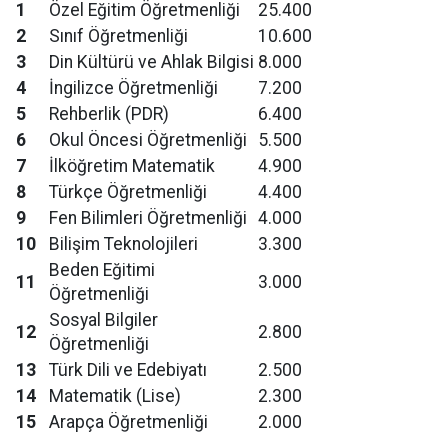
1
Özel Eğitim Öğretmenliği
25.400
2
Sınıf Öğretmenliği
10.600
3
Din Kültürü ve Ahlak Bilgisi
8.000
4
İngilizce Öğretmenliği
7.200
5
Rehberlik (PDR)
6.400
6
Okul Öncesi Öğretmenliği
5.500
7
İlköğretim Matematik
4.900
8
Türkçe Öğretmenliği
4.400
9
Fen Bilimleri Öğretmenliği
4.000
10
Bilişim Teknolojileri
3.300
Beden Eğitimi
11
3.000
Öğretmenliği
Sosyal Bilgiler
12
2.800
Öğretmenliği
13
Türk Dili ve Edebiyatı
2.500
14
Matematik (Lise)
2.300
15
Arapça Öğretmenliği
2.000