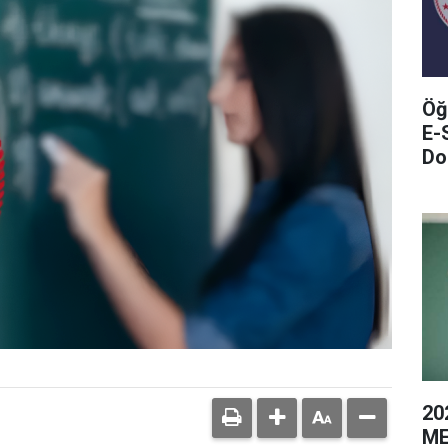
Öğ
E-
Do
20
ME