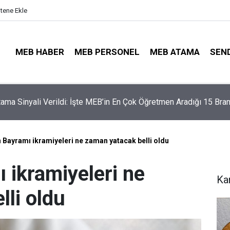
itene Ekle
MEB HABER
MEB PERSONEL
MEB ATAMA
SEN
illerinde Büyük Risk: Gözde Liselerde Kontenjanlar Bitti, Rekabe
aptı!
Bayramı ikramiyeleri ne zaman yatacak belli oldu
ikramiyeleri ne
Ka
li oldu