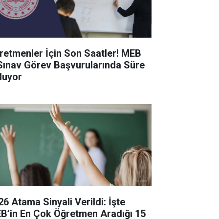
retmenler İçin Son Saatler! MEB
Sınav Görev Başvurularında Süre
luyor
26 Atama Sinyali Verildi: İşte
B’in En Çok Öğretmen Aradığı 15