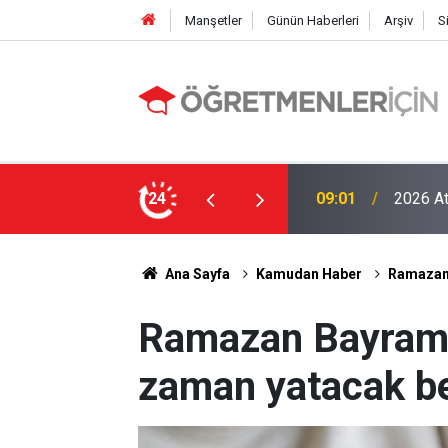
Manşetler
Günün Haberleri
Arşiv
S
LGS Nak
e MEB’in En Çok Öğretmen Aradığı 15 Branş!
24
19:00
Tavan Y
Ana Sayfa
Kamudan Haber
Ramazan 
Ramazan Bayramı 
zaman yatacak bel