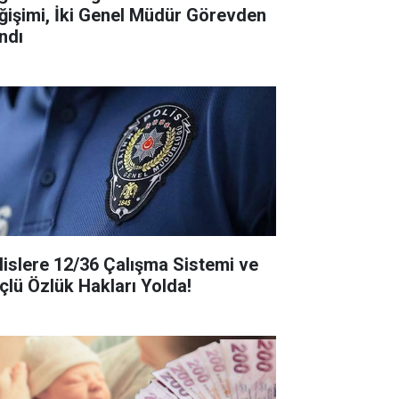
ğişimi, İki Genel Müdür Görevden
ndı
lislere 12/36 Çalışma Sistemi ve
çlü Özlük Hakları Yolda!