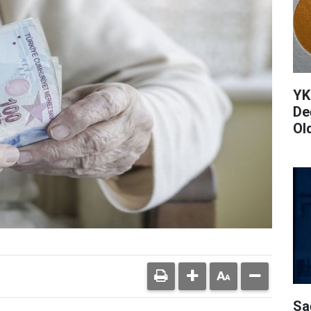
YK
De
Ol
Sa