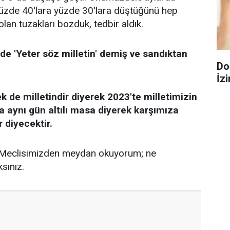
 yüzde 40'lara yüzde 30'lara düştüğünü hep
lan tuzakları bozduk, tedbir aldık.
e 'Yeter söz milletin' demiş ve sandıktan
Do
İzi
k de milletindir diyerek 2023'te milletimizin
ha aynı gün altılı masa diyerek karşımıza
 diyecektir.
n Meclisimizden meydan okuyorum; ne
sınız.