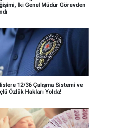
ğişimi, İki Genel Müdür Görevden
ndı
lislere 12/36 Çalışma Sistemi ve
çlü Özlük Hakları Yolda!