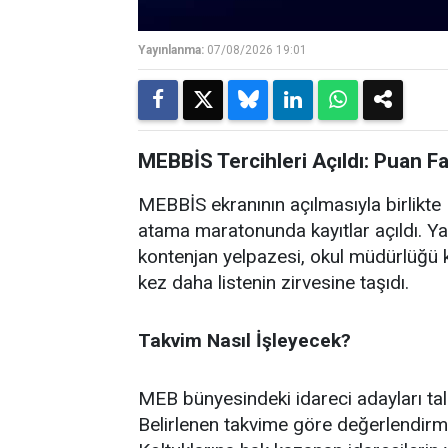
Yayınlanma:
07/08/2026 19:01
MEBBİS Tercihleri Açıldı: Puan F
MEBBİS ekranının açılmasıyla birlikte M
atama maratonunda kayıtlar açıldı. Ya
kontenjan yelpazesi, okul müdürlüğü k
kez daha listenin zirvesine taşıdı.
Takvim Nasıl İşleyecek?
MEB bünyesindeki idareci adayları ta
Belirlenen takvime göre değerlendirm