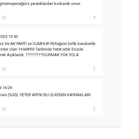
u göremeyeceğiniz yaratıklardan korkarak omur
(0)
2023 13:43
iz Ve AK PARTİ ve CUMHUR İttifağının birlik beraberlik
idar olan 14.MAYIS Tarihinde Yetet artık Sözde
diyerek Açıklandı. ????????DURMAK YOK YOLA
(0)
3 16:26
 oranı (%30). YETER ARTIK BU ÜLKENİN KAYNAKLARI
(0)