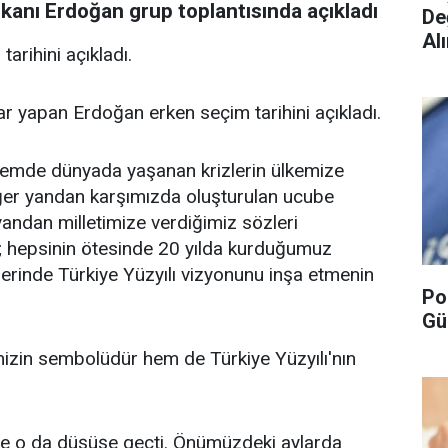
kanı Erdoğan grup toplantısında açıkladı
De
Alı
rihini açıkladı.
ar yapan Erdoğan erken seçim tarihini açıkladı.
emde dünyada yaşanan krizlerin ülkemize
iğer yandan karşımızda oluşturulan ucube
 yandan milletimize verdiğimiz sözleri
ak; hepsinin ötesinde 20 yılda kurduğumuz
erinde Türkiye Yüzyılı vizyonunu inşa etmenin
Po
Gü
mizin sembolüdür hem de Türkiye Yüzyılı'nın
e o da düşüşe geçti. Önümüzdeki aylarda