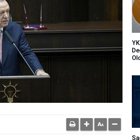
YK
De
Ol
Sa