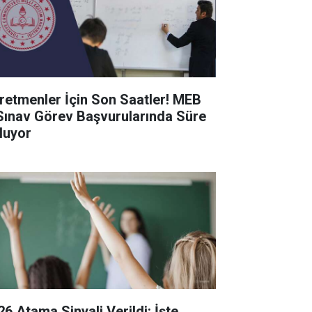
retmenler İçin Son Saatler! MEB
Sınav Görev Başvurularında Süre
luyor
26 Atama Sinyali Verildi: İşte