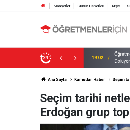
Manşetler
Günün Haberleri
Arşiv
S
MEB E-Sınav Görev Başvurularında Süre
24
09:01
2026 At
Ana Sayfa
Kamudan Haber
Seçim tar
Seçim tarihi net
Erdoğan grup topl