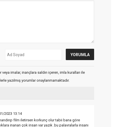
veya imalar, inançlara saldırı içeren, imla kuralları ile
flerle yazılmış yorumlar onaylanmamaktadır.
01/2023 13:14
andırıp film iletirsen korkunç olur tabii bana göre
klara inanan çok insan var yazık .bu palavralarla insanı