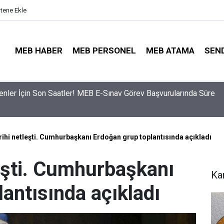
itene Ekle
MEB HABER
MEB PERSONEL
MEB ATAMA
SEN
ama Sinyali Verildi: İşte MEB’in En Çok Öğretmen Aradığı 15 Bra
ihi netleşti. Cumhurbaşkanı Erdoğan grup toplantısında açıkladı
leşti. Cumhurbaşkanı
Ka
antısında açıkladı