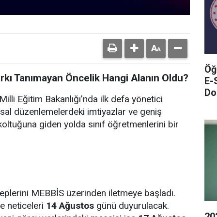
Öğ
arkı Tanımayan Öncelik Hangi Alanın Oldu?
E-
Do
illi Eğitim Bakanlığı’nda ilk defa yönetici
sal düzenlemelerdeki imtiyazlar ve geniş
oltuğuna giden yolda sınıf öğretmenlerini bir
leplerini MEBBİS üzerinden iletmeye başladı.
e neticeleri
14 Ağustos
günü duyurulacak.
20