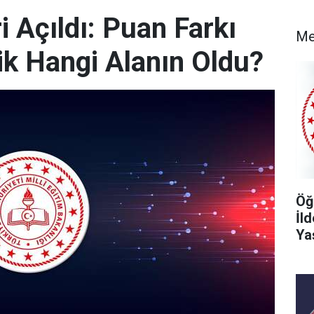
 Açıldı: Puan Farkı
Me
k Hangi Alanın Oldu?
Öğ
İl
Ya