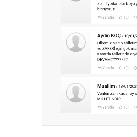
zehirliyorlar olur boy
bitiriyoruz
Yanıtla
(0)
Aydın KOÇ
/ 18/01/
Ülkemiz Necip Milletim
ve ZAFERİ için çok man
Kararda Milletindir 
DEVAM????????
Yanıtla
(0)
Muallim
/ 18/01/202
Verilen zam kadar oy
MİLLETİNDİR.
Yanıtla
(0)