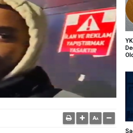
YK
De
Ol
Sa