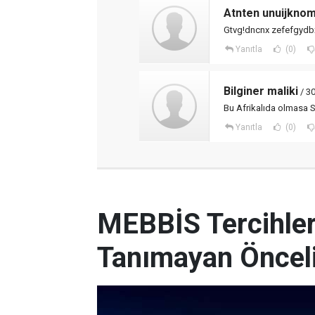
Atnten unuijkno
Gtvg!dncnx zefefgydb
Yanıtla
(0)
Bilginer maliki
/ 3
Bu Afrikalıda olmasa S
Yanıtla
(0)
MEBBİS Tercihleri
Tanımayan Önceli