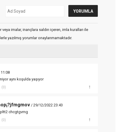
veya imalar, inançlara saldırı içeren, imla kuralları ile
flerle yazılmış yorumlar onaylanmamaktadır.
 11:08
kmiyor aynı koşulda yaşıyor
(0)
mop¡?jfmgmov
/ 29/12/2022 23:43
.pltt2 chcgtgvmg
(0)