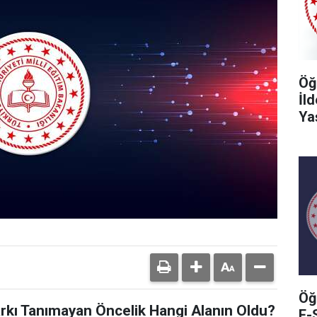
Öğ
İl
Ya
Öğ
arkı Tanımayan Öncelik Hangi Alanın Oldu?
E-