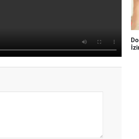
Do
İzi