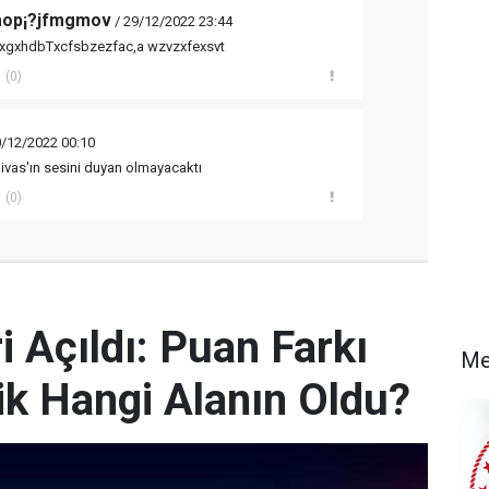
mop¡?jfmgmov
/ 29/12/2022 23:44
xgxhdbTxcfsbzezfac,a wzvzxfexsvt
(0)
0/12/2022 00:10
ivas'ın sesini duyan olmayacaktı
(0)
 Açıldı: Puan Farkı
Me
k Hangi Alanın Oldu?