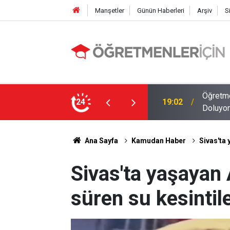
Manşetler
Günün Haberleri
Arşiv
S
MEB E-Sınav Görev Başvurularında Süre
24
09:01
2026 At
Ana Sayfa
Kamudan Haber
Sivas'ta 
Sivas'ta yaşayan A
süren su kesintil