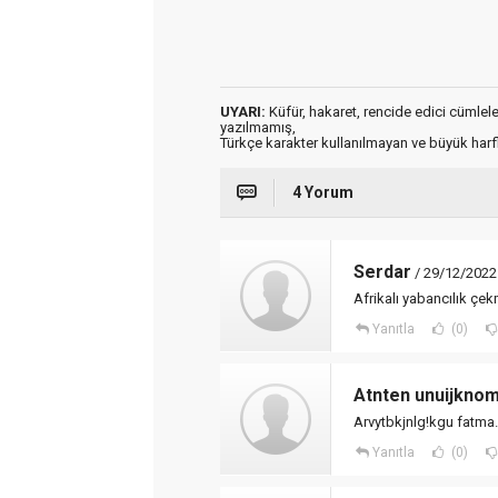
UYARI:
Küfür, hakaret, rencide edici cümleler 
yazılmamış,
Türkçe karakter kullanılmayan ve büyük har
4 Yorum
Serdar
/ 29/12/2022
Afrikalı yabancılık çe
Yanıtla
(0)
Atnten unuijkno
Arvytbkjnlg!kgu fatma
Yanıtla
(0)