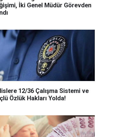
ğişimi, İki Genel Müdür Görevden
ndı
lislere 12/36 Çalışma Sistemi ve
çlü Özlük Hakları Yolda!