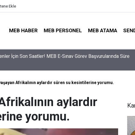
itene Ekle
MEB HABER
MEB PERSONEL
MEB ATAMA
SEN
ama Sinyali Verildi: İşte MEB’in En Çok Öğretmen Aradığı 15 Bra
yaşayan Afrikalının aylardır süren su kesintilerine yorumu.
frikalının aylardır
Ka
erine yorumu.