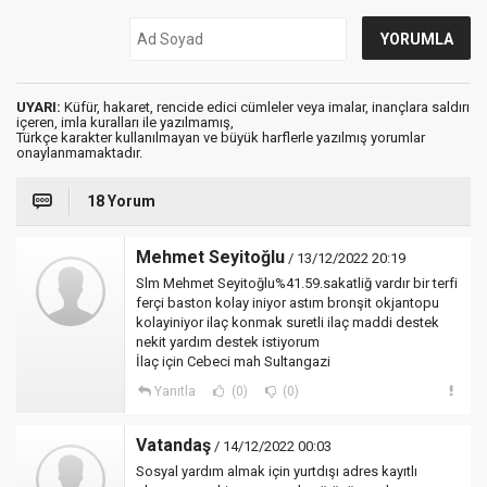
UYARI:
Küfür, hakaret, rencide edici cümleler veya imalar, inançlara saldırı
içeren, imla kuralları ile yazılmamış,
Türkçe karakter kullanılmayan ve büyük harflerle yazılmış yorumlar
onaylanmamaktadır.
18 Yorum
Mehmet Seyitoğlu
/ 13/12/2022 20:19
Slm Mehmet Seyitoğlu%41.59.sakatliğ vardır bir terfi
ferçi baston kolay iniyor astım bronşit okjantopu
kolayiniyor ilaç konmak suretli ilaç maddi destek
nekit yardım destek istiyorum
İlaç için Cebeci mah Sultangazi
Yanıtla
(0)
(0)
Vatandaş
/ 14/12/2022 00:03
Sosyal yardım almak için yurtdışı adres kayıtlı