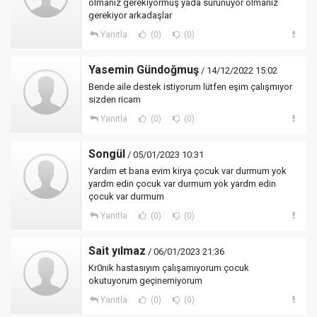
olmanız gerekiyormuş yada sürünüyor olmanız
gerekiyor arkadaşlar
Yanıtla
(0)
(0)
Yasemin Gündoğmuş
/ 14/12/2022 15:02
Bende aile destek istiyorum lütfen eşim çalışmıyor
sizden ricam
Yanıtla
(0)
(0)
Songül
/ 05/01/2023 10:31
Yardım et bana evim kirya çocuk var durmum yok
yardm edin çocuk var durmum yok yardm edin
çocuk var durmum
Yanıtla
(0)
(0)
Sait yılmaz
/ 06/01/2023 21:36
Kr0nik hastasıyım çalışamıyorum çocuk
okutuyorum geçinemiyorum
Yanıtla
(0)
(0)