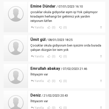
Emine Dündar
/ 07/01/2023 16:10
çocuklar okula gidiyorlar eşim işi Yok çalışmıyor
kiradayim herhangi bir gelirimiz yok yardım
istiyorum lütfen
Yanıtla
(0)
(0)
Ümit gül
/ 08/01/2023 18:25
Çocuklar okula gidiyorum ben işsizmi orda burada
çalışan düzgün bir isim yok
Yanıtla
(0)
(0)
Emrullah abakay
/ 07/02/2023 21:46
İhtiyaçim var
Yanıtla
(0)
(0)
Deniz
/ 21/02/2023 20:43
İhtiyacım var
Yanıtla
(0)
(0)