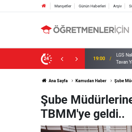
Manşetler
Günün Haberleri
Arşiv
S
zde Liselerde Kontenjanlar Bitti, Rekabet
24
09:05
İlçe Mi
Ana Sayfa
Kamudan Haber
Şube Müd
Şube Müdürlerine
TBMM'ye geldi..