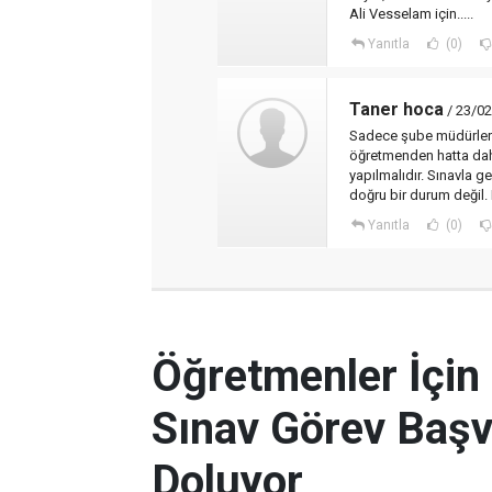
Ali Vesselam için.....
Yanıtla
(0)
Taner hoca
/ 23/02
Sadece şube müdürleri d
öğretmenden hatta dah
yapılmalıdır. Sınavla 
doğru bir durum değil.
Yanıtla
(0)
Öğretmenler İçin
Sınav Görev Başv
Doluyor