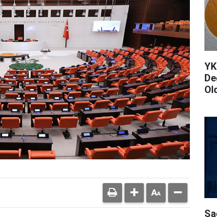
YK
De
Ol
Sa