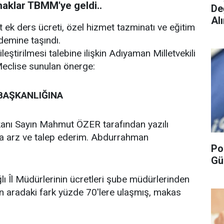
haklar TBMM'ye geldi..
De
Alı
ek ders ücreti, özel hizmet tazminatı ve eğitim
demine taşındı.
ştirilmesi talebine ilişkin Adıyaman Milletvekili
clise sunulan önerge:
BAŞKANLIĞINA
akanı Sayın Mahmut ÖZER tarafından yazılı
mla arz ve talep ederim. Abdurrahman
Po
Gü
lı Îl Müdürlerinin ücretleri şube müdürlerinden
n aradaki fark yüzde 70'lere ulaşmış, makas