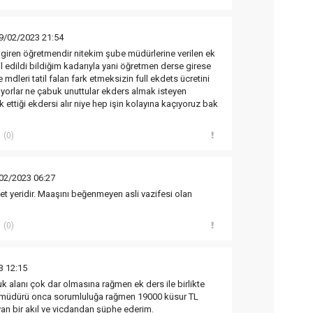
9/02/2023 21:54
e giren öğretmendir nitekim şube müdürlerine verilen ek
l edildi bildiğim kadarıyla yani öğretmen derse girese
mdleri tatil falan fark etmeksizin full ekdets ücretini
ıyorlar ne çabuk unuttular ekders almak isteyen
ettiği ekdersi alır niye hep işin kolayına kaçıyoruz bak
(0)
02/2023 06:27
 yeridir. Maaşını beğenmeyen asli vazifesi olan
(0)
3 12:15
k alanı çok dar olmasına rağmen ek ders ile birlikte
 müdürü onca sorumluluğa rağmen 19000 küsur TL
yan bir akıl ve vicdandan şüphe ederim.