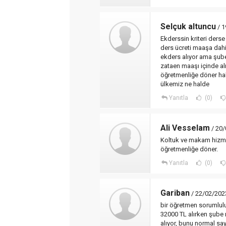
Selçuk altuncu
/ 1
Ekderssin kriteri ders
ders ücreti maaşa dahi
ekders alıyor ama şube 
zataen maaşı içinde al
öğretmenliğe döner hak 
ülkemiz ne halde
Yanıtla
(0)
Ali Vesselam
/ 20/
Koltuk ve makam hizmet
öğretmenliğe döner.
Yanıtla
(0)
Gariban
/ 22/02/202
bir öğretmen sorumlulu
32000 TL alırken şube
alıyor, bunu normal sa