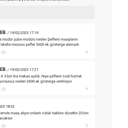
MEB.
/ 19/02/2023 17:19
a müdür şube müdürü neden Şeflerin maaşlarını
Fakülte mezunu şefler 3600 ek gösterge alamadı
(0)
MEB.
/ 19/02/2023 17:21
4. 5 bin lira makas açıldı. Niye şeflerin özel hizmet
ıyorsunuz neden 3600 ek gösterge verilmiyor
(0)
023 18:32
lemde maaş alıyor.onlarin özluk hakkını düzeltin 20 bın
pacaksın
(0)