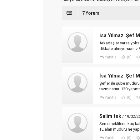
7 Yorum
İsa Yılmaz. Şef 
Arkadaşlar varsa yoks
dikkate almıyorsunuz 
Yanıtla
(0)
İsa Yılmaz. Şef 
Şefler ile şube müdürü 
tazminatını. 120 yapm
Yanıtla
(0)
Salim tek
/ 19/02/2
Sen emeklilerin kaç ka
TL alan müdürü ne ya
Yanıtla
(0)