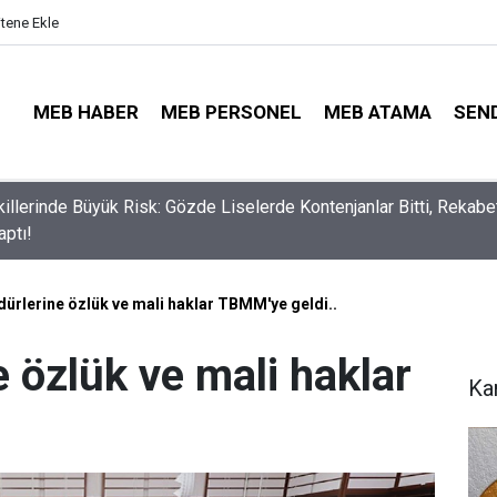
itene Ekle
MEB HABER
MEB PERSONEL
MEB ATAMA
SEN
lli Eğitim Müdürü Ataması Yapıldı
ürlerine özlük ve mali haklar TBMM'ye geldi..
 özlük ve mali haklar
Ka