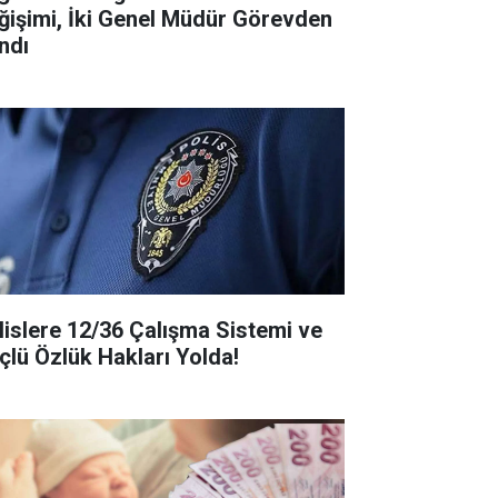
ğişimi, İki Genel Müdür Görevden
ndı
lislere 12/36 Çalışma Sistemi ve
çlü Özlük Hakları Yolda!