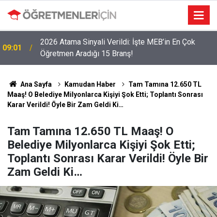
2026 Atama Sinyali Verildi: İşte MEB’in En Çok
09:01
Öğretmen Aradığı 15 Branş!
LGS Nakillerinde Büyük Risk: Gözde Liselerde
19:00
Kontenjanlar Bitti, Rekabet Tavan Yaptı!
Ana Sayfa
Kamudan Haber
Tam Tamına 12.650 TL
Maaş! O Belediye Milyonlarca Kişiyi Şok Etti; Toplantı Sonrası
Karar Verildi! Öyle Bir Zam Geldi Ki…
Tam Tamına 12.650 TL Maaş! O
Belediye Milyonlarca Kişiyi Şok Etti;
Toplantı Sonrası Karar Verildi! Öyle Bir
Zam Geldi Ki…