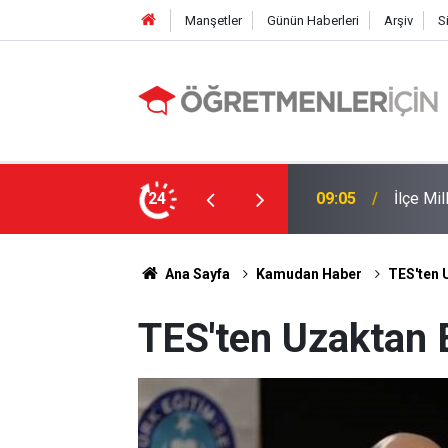
Manşetler
Günün Haberleri
Arşiv
S
 Yapıldı
24
19:00
MEB e-K
Ana Sayfa
Kamudan Haber
TES'ten 
TES'ten Uzaktan 