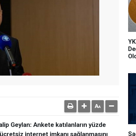
YK
De
Ol
lip Geylan: Ankete katılanların yüzde
Sa
 ücretsiz internet imkanı sağlanmasını