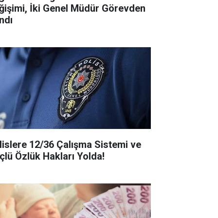
ğişimi, İki Genel Müdür Görevden
ndı
lislere 12/36 Çalışma Sistemi ve
çlü Özlük Hakları Yolda!