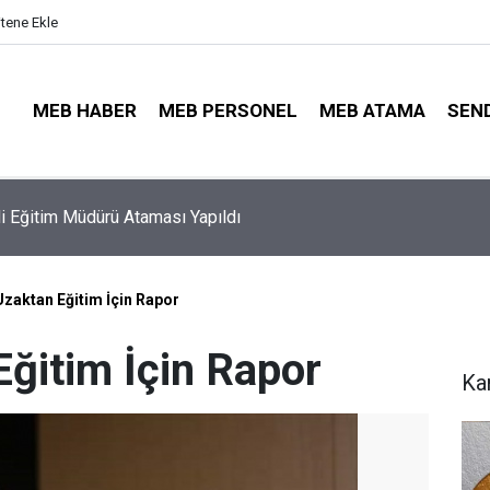
itene Ekle
MEB HABER
MEB PERSONEL
MEB ATAMA
SEN
ayıt Sonuçları e-Devlet'te: İşte Sorgulama Ekranı ve Nakil Detayl
Uzaktan Eğitim İçin Rapor
Eğitim İçin Rapor
Ka