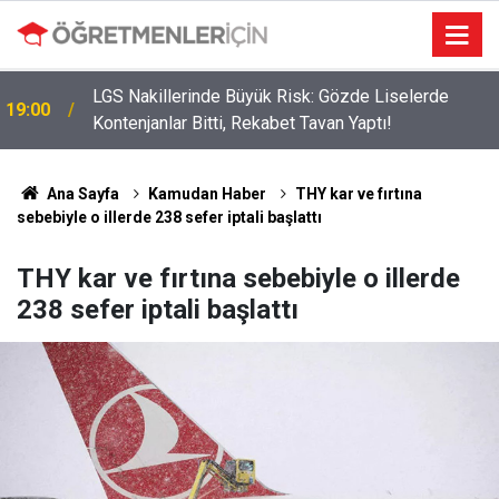
LGS Nakillerinde Büyük Risk: Gözde Liselerde
19:00
Kontenjanlar Bitti, Rekabet Tavan Yaptı!
09:05
İlçe Milli Eğitim Müdürü Ataması Yapıldı
Ana Sayfa
Kamudan Haber
THY kar ve fırtına
sebebiyle o illerde 238 sefer iptali başlattı
THY kar ve fırtına sebebiyle o illerde
238 sefer iptali başlattı