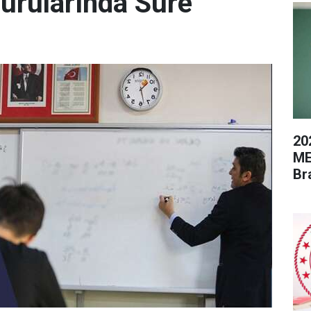
urularında Süre
20
ME
Br