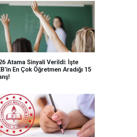
26 Atama Sinyali Verildi: İşte
B’in En Çok Öğretmen Aradığı 15
anş!