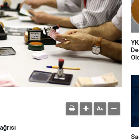
YK
De
Ol
ağrısı
Sa