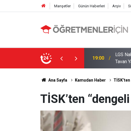
Manşetler
Günün Haberleri
Arşiv
S
LGS Nak
e MEB’in En Çok Öğretmen Aradığı 15 Branş!
24
19:00
Tavan Y
Ana Sayfa
Kamudan Haber
TİSK’ten 
TİSK’ten “dengeli