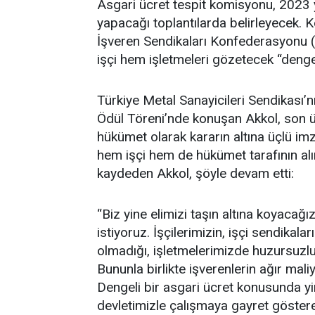
Asgari ücret tespit komisyonu, 2023 y
yapacağı toplantılarda belirleyecek. 
İşveren Sendikaları Konfederasyonu 
işçi hem işletmeleri gözetecek “dengel
Türkiye Metal Sanayicileri Sendikası’n
Ödül Töreni’nde konuşan Akkol, son üç
hükümet olarak kararın altına üçlü imz
hem işçi hem de hükümet tarafının alı
kaydeden Akkol, şöyle devam etti:
“Biz yine elimizi taşın altına koyacağ
istiyoruz. İşçilerimizin, işçi sendika
olmadığı, işletmelerimizde huzursuzl
Bununla birlikte işverenlerin ağır mali
Dengeli bir asgari ücret konusunda y
devletimizle çalışmaya gayret göstere