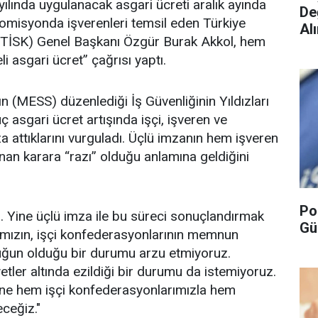
ılında uygulanacak asgari ücreti aralık ayında
De
Komisyonda işverenleri temsil eden Türkiye
Alı
(TİSK) Genel Başkanı Özgür Burak Akkol, hem
i asgari ücret” çağrısı yaptı.
ın (MESS) düzenlediği İş Güvenliğinin Yıldızları
 asgari ücret artışında işçi, işveren ve
a attıklarını vurguladı. Üçlü imzanın hem işveren
nan karara “razı” olduğu anlamına geldiğini
Po
ız. Yine üçlü imza ile bu süreci sonuçlandırmak
Gü
larımızın, işçi konfederasyonlarının memnun
uğun olduğu bir durumu arzu etmiyoruz.
yetler altında ezildiği bir durumu da istemiyoruz.
ine hem işçi konfederasyonlarımızla hem
ceğiz."