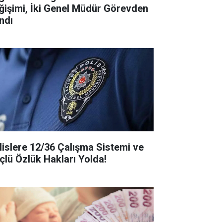
ğişimi, İki Genel Müdür Görevden
ndı
lislere 12/36 Çalışma Sistemi ve
çlü Özlük Hakları Yolda!