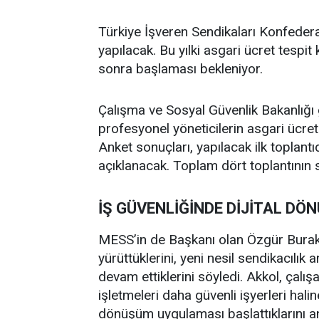
Türkiye İşveren Sendikaları Konfedera
yapılacak. Bu yılki asgari ücret tespi
sonra başlaması bekleniyor.
Çalışma ve Sosyal Güvenlik Bakanlığı g
profesyonel yöneticilerin asgari ücret 
Anket sonuçları, yapılacak ilk topla
açıklanacak. Toplam dört toplantının 
İŞ GÜVENLİĞİNDE DİJİTAL DÖ
MESS’in de Başkanı olan Özgür Burak A
yürüttüklerini, yeni nesil sendikacılı
devam ettiklerini söyledi. Akkol, çalış
işletmeleri daha güvenli işyerleri halin
dönüşüm uygulaması başlattıklarını a