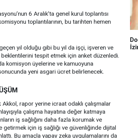
syonu’nun 6 Aralık’ta genel kurul toplantısı
t komisyonu toplantılarının, bu tarihten hemen
Do
İzi
eçen yıl olduğu gibi bu yıl da işçi, işveren ve
beklentilerini tespit etmek için anket düzenledi.
ntıda komisyon üyelerine ve kamuoyuna
sonucunda yeni asgari ücret belirlenecek.
NÜŞÜM
kkol, rapor yerine icraat odaklı çalışmalar
k anlayışıyla çalışma hayatına değer katmaya
anların iş sağlığını daha fazla korumak ve
e getirmek için iş sağlığı ve güvenliğinde dijital
nlattı. Bu amaçla yapay zeka uygulamalarını da