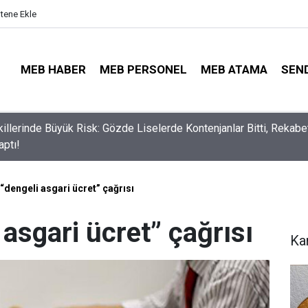
itene Ekle
MEB HABER
MEB PERSONEL
MEB ATAMA
SEN
illerinde Büyük Risk: Gözde Liselerde Kontenjanlar Bitti, Rekabe
aptı!
“dengeli asgari ücret” çağrısı
 asgari ücret” çağrısı
Ka