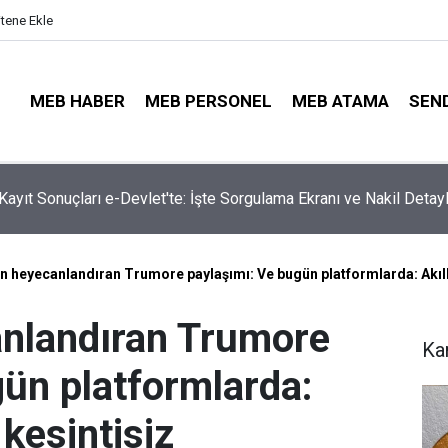
itene Ekle
MEB HABER
MEB PERSONEL
MEB ATAMA
SEN
ta Öğretmenleri Norm Fazlası Tehlikesi Bekliyor!
 heyecanlandıran Trumore paylaşımı: Ve bugün platformlarda: Akıllı
nlandıran Trumore
Ka
gün platformlarda:
 kesintisiz