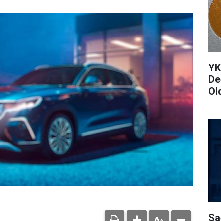
YK
De
Ol
Sa