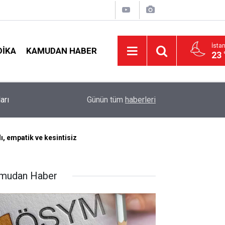
İsta
DIKA
KAMUDAN HABER
23 
Öğretmenlere Müjde: İl İçi Mazeret Atamasında İ
19:02
Günün tüm
haberleri
Tercihler Başladı
, empatik ve kesintisiz
mudan Haber