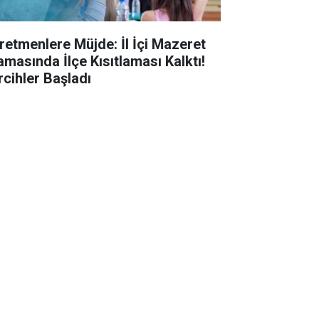
retmenlere Müjde: İl İçi Mazeret
amasında İlçe Kısıtlaması Kalktı!
rcihler Başladı