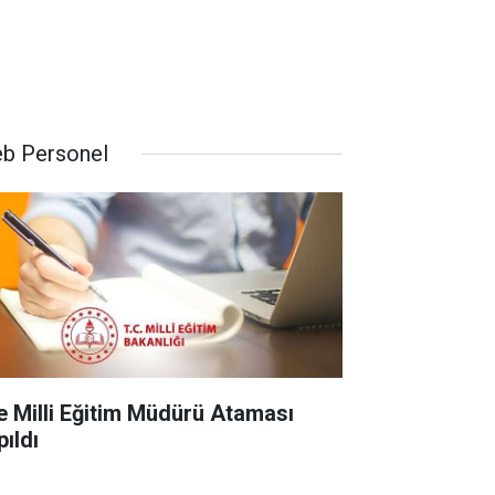
b Personel
çe Milli Eğitim Müdürü Ataması
pıldı