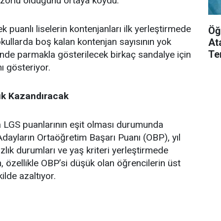
 zorlu olduğunu ortaya koydu.
 puanlı liselerin kontenjanları ilk yerleştirmede
Öğ
ullarda boş kalan kontenjan sayısının yok
At
Te
inde parmakla gösterilecek birkaç sandalye için
ı gösteriyor.
ık Kazandıracak
da LGS puanlarının eşit olması durumunda
 Adayların Ortaöğretim Başarı Puanı (OBP), yıl
ık durumları ve yaş kriteri yerleştirmede
m, özellikle OBP’si düşük olan öğrencilerin üst
ilde azaltıyor.