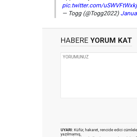
pic.twitter.com/uSWVFtWxkj
— Togg (@Togg2022)
Janua
HABERE
YORUM KAT
UYARI:
Küfür, hakaret, rencide edici cümleler 
yazılmamış,