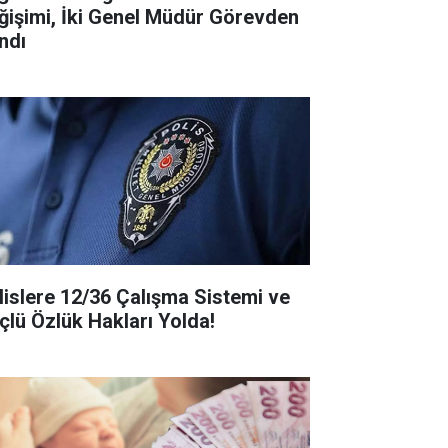
ğişimi, İki Genel Müdür Görevden
ndı
lislere 12/36 Çalışma Sistemi ve
çlü Özlük Hakları Yolda!