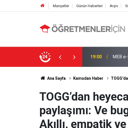
Manşetler
Günün Haberleri
Arşiv
S
e: İşte Sorgulama Ekranı ve Nakil Detayları
24
09:02
4 Branş
Ana Sayfa
Kamudan Haber
TOGG’dan
TOGG’dan heyeca
paylaşımı: Ve bu
Akıllı, empatik ve