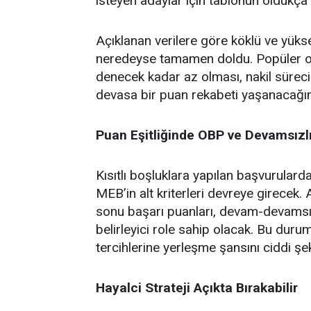
isteyen adaylar için tablonun oldukça
Açıklanan verilere göre köklü ve yüksek
neredeyse tamamen doldu. Popüler ok
denecek kadar az olması, nakil sürec
devasa bir puan rekabeti yaşanacağın
Puan Eşitliğinde OBP ve Devamsızl
Kısıtlı boşluklara yapılan başvurular
MEB’in alt kriterleri devreye girecek.
sonu başarı puanları, devam-devamsızl
belirleyici role sahip olacak. Bu duru
tercihlerine yerleşme şansını ciddi şek
Hayalci Strateji Açıkta Bırakabilir