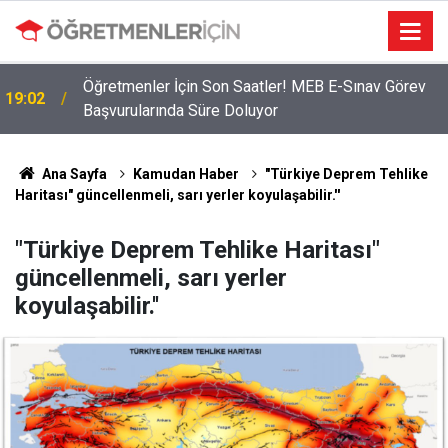
Öğretmenler İçin Son Saatler! MEB E-Sınav Görev
19:02
Başvurularında Süre Doluyor
2026 Atama Sinyali Verildi: İşte MEB’in En Çok
09:01
Öğretmen Aradığı 15 Branş!
Ana Sayfa
Kamudan Haber
"Türkiye Deprem Tehlike
Haritası" güncellenmeli, sarı yerler koyulaşabilir.''
"Türkiye Deprem Tehlike Haritası"
güncellenmeli, sarı yerler
koyulaşabilir.''