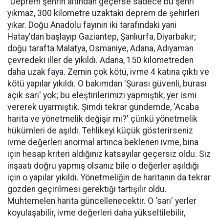
"Deprem şehrin altından geçerse sadece bu şehri
yıkmaz, 300 kilometre uzaktaki deprem de şehirleri
yıkar. Doğu Anadolu fayının iki tarafındaki yani
Hatay'dan başlayıp Gaziantep, Şanlıurfa, Diyarbakır;
doğu tarafta Malatya, Osmaniye, Adana, Adıyaman
çevredeki iller de yıkıldı. Adana, 150 kilometreden
daha uzak faya. Zemin çok kötü, ivme 4 katına çıktı ve
kötü yapılar yıkıldı. O bakımdan 'Şurası güvenli, burası
açık sarı' yok; bu eleştirilerimizi yapmıştık, yer ismi
vererek uyarmıştık. Şimdi tekrar gündemde, 'Acaba
harita ve yönetmelik değişir mi?' çünkü yönetmelik
hükümleri de aşıldı. Tehlikeyi küçük gösterirseniz
ivme değerleri anormal artınca beklenen ivme, bina
için hesap kriteri aldığınız katsayılar geçersiz oldu. Siz
inşaatı doğru yapmış olsanız bile o değerler aşıldığı
için o yapılar yıkıldı. Yönetmeliğin de haritanın da tekrar
gözden geçirilmesi gerektiği tartışılır oldu.
Muhtemelen harita güncellenecektir. O 'sarı' yerler
koyulaşabilir, ivme değerleri daha yükseltilebilir,