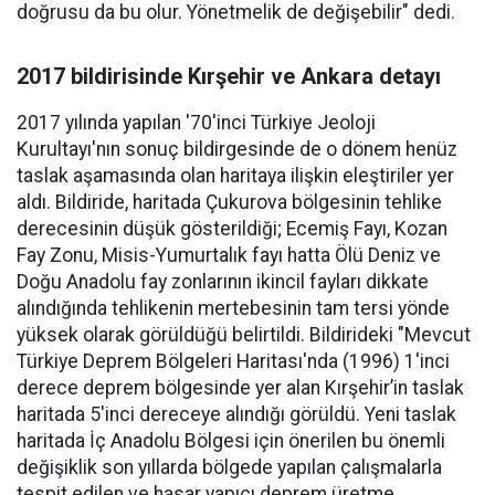
doğrusu da bu olur. Yönetmelik de değişebilir" dedi.
2017 bildirisinde Kırşehir ve Ankara detayı
2017 yılında yapılan '70'inci Türkiye Jeoloji
Kurultayı'nın sonuç bildirgesinde de o dönem henüz
taslak aşamasında olan haritaya ilişkin eleştiriler yer
aldı. Bildiride, haritada Çukurova bölgesinin tehlike
derecesinin düşük gösterildiği; Ecemiş Fayı, Kozan
Fay Zonu, Misis-Yumurtalık fayı hatta Ölü Deniz ve
Doğu Anadolu fay zonlarının ikincil fayları dikkate
alındığında tehlikenin mertebesinin tam tersi yönde
yüksek olarak görüldüğü belirtildi. Bildirideki "Mevcut
Türkiye Deprem Bölgeleri Haritası'nda (1996) 1'inci
derece deprem bölgesinde yer alan Kırşehir’in taslak
haritada 5'inci dereceye alındığı görüldü. Yeni taslak
haritada İç Anadolu Bölgesi için önerilen bu önemli
değişiklik son yıllarda bölgede yapılan çalışmalarla
tespit edilen ve hasar yapıcı deprem üretme