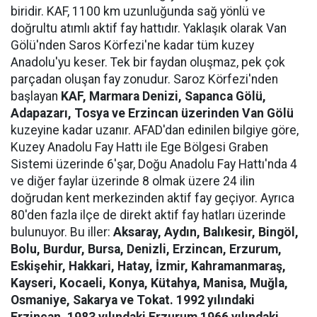
biridir. KAF, 1100 km uzunluğunda sağ yönlü ve
doğrultu atımlı aktif fay hattıdır. Yaklaşık olarak Van
Gölü'nden Saros Körfezi'ne kadar tüm kuzey
Anadolu'yu keser. Tek bir faydan oluşmaz, pek çok
parçadan oluşan fay zonudur. Saroz Körfezi'nden
başlayan
KAF, Marmara Denizi, Sapanca Gölü,
Adapazarı, Tosya ve Erzincan üzerinden Van Gölü
kuzeyine kadar uzanır. AFAD'dan edinilen bilgiye göre,
Kuzey Anadolu Fay Hattı ile Ege Bölgesi Graben
Sistemi üzerinde 6'şar, Doğu Anadolu Fay Hattı'nda 4
ve diğer faylar üzerinde 8 olmak üzere 24 ilin
doğrudan kent merkezinden aktif fay geçiyor. Ayrıca
80'den fazla ilçe de direkt aktif fay hatları üzerinde
bulunuyor. Bu iller:
Aksaray, Aydın, Balıkesir, Bingöl,
Bolu, Burdur, Bursa, Denizli, Erzincan, Erzurum,
Eskişehir, Hakkari, Hatay, İzmir, Kahramanmaraş,
Kayseri, Kocaeli, Konya, Kütahya, Manisa, Muğla,
Osmaniye, Sakarya ve Tokat. 1992 yılındaki