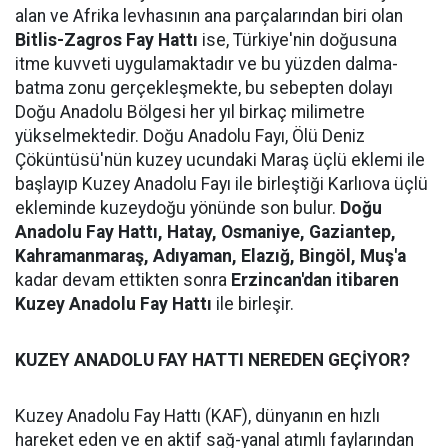
alan ve Afrika levhasının ana parçalarından biri olan
Bitlis-Zagros Fay Hattı
ise, Türkiye'nin doğusuna
itme kuvveti uygulamaktadır ve bu yüzden dalma-
batma zonu gerçekleşmekte, bu sebepten dolayı
Doğu Anadolu Bölgesi her yıl birkaç milimetre
yükselmektedir. Doğu Anadolu Fayı, Ölü Deniz
Çöküntüsü'nün kuzey ucundaki Maraş üçlü eklemi ile
başlayıp Kuzey Anadolu Fayı ile birleştiği Karlıova üçlü
ekleminde kuzeydoğu yönünde son bulur.
Doğu
Anadolu Fay Hattı, Hatay, Osmaniye, Gaziantep,
Kahramanmaraş, Adıyaman, Elazığ, Bingöl, Muş'a
kadar devam ettikten sonra
Erzincan'dan itibaren
Kuzey Anadolu Fay Hattı
ile birleşir.
KUZEY ANADOLU FAY HATTI NEREDEN GEÇİYOR?
Kuzey Anadolu Fay Hattı (KAF), dünyanın en hızlı
hareket eden ve en aktif sağ-yanal atımlı faylarından