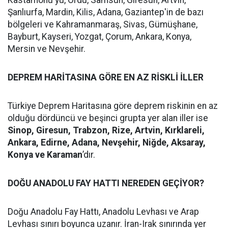
Kastamonu'yu, Ordu, Samsun, Giresun, Artvin,
Şanlıurfa, Mardin, Kilis, Adana, Gaziantep'in de bazı
bölgeleri ve Kahramanmaraş, Sivas, Gümüşhane,
Bayburt, Kayseri, Yozgat, Çorum, Ankara, Konya,
Mersin ve Nevşehir.
DEPREM HARİTASINA GÖRE EN AZ RİSKLİ İLLER
Türkiye Deprem Haritasına göre deprem riskinin en az
olduğu dördüncü ve beşinci grupta yer alan iller ise
Sinop, Giresun, Trabzon, Rize, Artvin, Kırklareli,
Ankara, Edirne, Adana, Nevşehir, Niğde, Aksaray,
Konya ve Karaman
’dır.
DOĞU ANADOLU FAY HATTI NEREDEN GEÇİYOR?
Doğu Anadolu Fay Hattı, Anadolu Levhası ve Arap
Levhası sınırı boyunca uzanır. İran-Irak sınırında yer