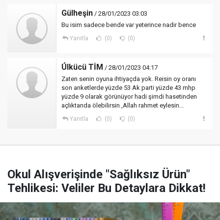
Gülheşin
/ 28/01/2023 03:03
Bu isim sadece bende var yeterince nadir bence
Yanıtla
(0)
(0)
Úlkücü TİM
/ 28/01/2023 04:17
Zaten senin oyuna ihtiyaçda yok. Reisin oy oranı
son anketlerde yüzde 53 Ak parti yüzde 43 mhp
yüzde 9 olarak görünüyor hadi şimdi hasetinden
açlıktanda ölebilirsin ,Allah rahmet eylesin...
Yanıtla
(0)
(0)
Okul Alışverişinde "Sağlıksız Ürün"
Tehlikesi: Veliler Bu Detaylara Dikkat!