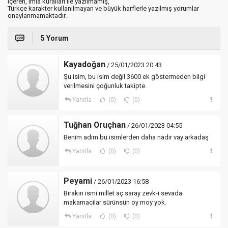
içeren, imla kuralları ile yazılmamış,
Türkçe karakter kullanılmayan ve büyük harflerle yazılmış yorumlar
onaylanmamaktadır.
5 Yorum
Kayadoğan
/ 25/01/2023 20:43
Şu isim, bu isim değil 3600 ek göstermeden bilgi
verilmesini çoğunluk takipte.
Yanıtla
(0)
(0)
Tuğhan Oruçhan
/ 26/01/2023 04:55
Benim adım bu isimlerden daha nadir vay arkadaş
Yanıtla
(0)
(0)
Peyami
/ 26/01/2023 16:58
Bırakın ismi millet aç saray zevk-i sevada
makarnacilar sürünsün oy moy yok.
Yanıtla
(0)
(0)