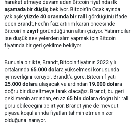
hareket etmeye devam eden Bitcoin fiyatında
ilk
aşamada
bir
düşüş
bekliyor. Bitcoin’in Ocak ayında
yaklaşık
yüzde 40 oranında bir ralli
gördüğünü ifade
eden Brandt, Fed'in faiz artırım kararı öncesinde
Bitcoin’in
zayıf
göründüğünün altını çiziyor. Yatırımcılar
ise düşük seviyelerden alım yapmak için Bitcoin
fiyatında bir geri çekilme bekliyor.
Bununla birlikte, Brandt, Bitcoin fiyatının 2023 yılı
ortalarında
65.000 dolar
a yükselmesi konusunda
iyimserliğini koruyor. Brandt'a göre, Bitcoin fiyatı
25.000 dolar
a ulaşacak ve ardından
19.000 dolar
a
doğru bir düzeltmeye tanık olacağız. Brandt, bu geri
çekilmenin ardından, en az
65 bin dolar
a doğru bir ralli
görülebileceğini belirtiyor. Brandt yine de mevcut
piyasa koşullarında fiyatları tahmin etmenin zor
olduğuna inanıyor.