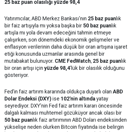
25 baz puan olasılığı yüzde 98,4
Yatırımcılar, ABD Merkez Bankası'nın
25 baz puan
lık
bir faiz artışıyla mı yoksa başka bir
50 baz puan
lık
artışla mı yola devam edeceğini tahmin etmeye
çalışırken, son dönemdeki ekonomik gelişmeler ve
enflasyon verilerinin daha düşük bir oran artışına işaret
etiği konusunda uzmanlar arasında genel bir
mutabakat bulunuyor.
CME FedWatch
,
25 baz puan
lık
bir oran artışı için
yüzde 98,4
’lük bir olasılık olduğunu
gösteriyor.
Fed’in faiz artırım kararında oldukça duyarlı olan
ABD
Dolar Endeksi (DXY)
ise
102'nin altında
yatay
seyrediyor. DXY'nin Fed faiz artırım kararı öncesinde
dalgalı kalması muhtemel gözüküyor ancak olası bir
50 baz puan
lık faiz artırımının ABD Doları endeksinden
yükselişe neden olurken Bitcoin fiyatında ise belirgin