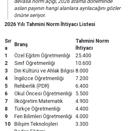
devasa norm açığı, 2026 atama döneminde
aslan payının hangi alanlara ayrılacağını gözler
önüne seriyor.
2026 Yılı Tahmini Norm İhtiyacı Listesi
Sır
Tahmini Norm
Branş
a
İhtiyacı
1
Özel Eğitim Öğretmenliği
25.400
2
Sınıf Öğretmenliği
10.600
3
Din Kültürü ve Ahlak Bilgisi
8.000
4
İngilizce Öğretmenliği
7.200
5
Rehberlik (PDR)
6.400
6
Okul Öncesi Öğretmenliği
5.500
7
İlköğretim Matematik
4.900
8
Türkçe Öğretmenliği
4.400
9
Fen Bilimleri Öğretmenliği
4.000
10
Bilişim Teknolojileri
3.300