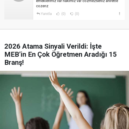
emeklerımız var hakımız var cozmezsenız ahirette
cozerız
Yanıtla
(0)
(0)
2026 Atama Sinyali Verildi: İşte
MEB’in En Çok Öğretmen Aradığı 15
Branş!