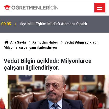
09:05
İlçe Milli Eğitim Müdürü Ataması Yapıldı
MEB e-Kayıt Sonuçları e-Devlet'te: İşte Sorgulama
19:00
Ekranı ve Nakil Detayları
Ana Sayfa
Kamudan Haber
Vedat Bilgin açıkladı:
Milyonlarca çalışanı ilgilendiriyor.
Vedat Bilgin açıkladı: Milyonlarca
çalışanı ilgilendiriyor.