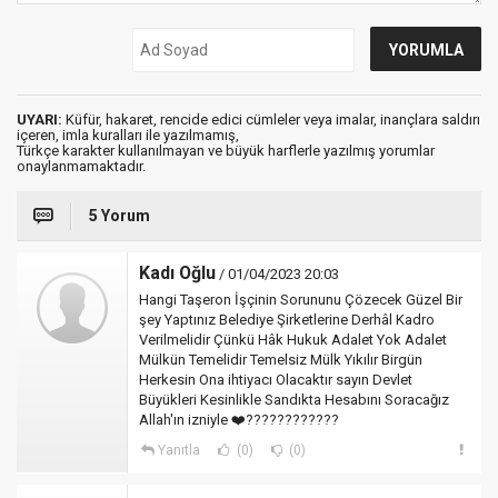
UYARI:
Küfür, hakaret, rencide edici cümleler veya imalar, inançlara saldırı
içeren, imla kuralları ile yazılmamış,
Türkçe karakter kullanılmayan ve büyük harflerle yazılmış yorumlar
onaylanmamaktadır.
5 Yorum
Kadı Oğlu
/ 01/04/2023 20:03
Hangi Taşeron İşçinin Sorununu Çözecek Güzel Bir
şey Yaptınız Belediye Şirketlerine Derhâl Kadro
Verilmelidir Çünkü Hâk Hukuk Adalet Yok Adalet
Mülkün Temelidir Temelsiz Mülk Yıkılır Birgün
Herkesin Ona ihtiyacı Olacaktır sayın Devlet
Büyükleri Kesinlikle Sandıkta Hesabını Soracağız
Allah'ın izniyle ❤️????????????
Yanıtla
(0)
(0)