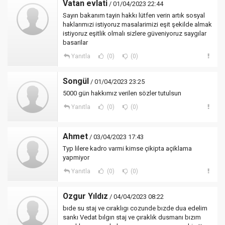
Vatan evlati
/ 01/04/2023 22:44
Sayın bakanım tayin hakkı lütfen verin artık sosyal
haklarımızi istiyoruz masalarimizi eşit şekilde almak
istiyoruz eşitlik olmalı sizlere güveniyoruz saygılar
basarilar
Yanıtla
(0)
(0)
Songül
/ 01/04/2023 23:25
5000 gün hakkımız verilen sözler tutulsun
Yanıtla
(0)
(0)
Ahmet
/ 03/04/2023 17:43
Typ lilere kadro varmi kimse çikipta açiklama
yapmiyor
Yanıtla
(0)
(0)
Ozgur Yıldız
/ 04/04/2023 08:22
bıde su staj ve cıraklıgı cozunde bızde dua edelim
sankı Vedat bılgın staj ve çıraklık dusmanı bızım