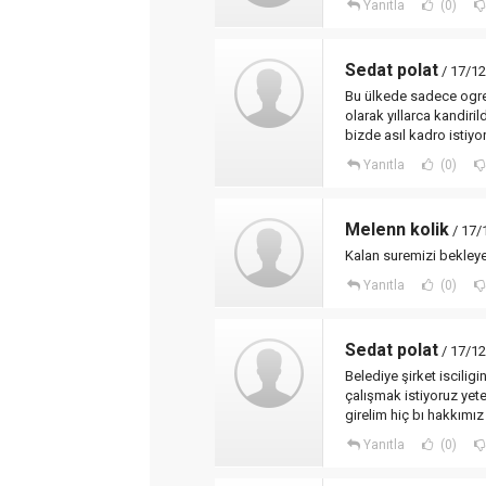
Yanıtla
(0)
Sedat polat
/ 17/12
Bu ülkede sadece ogret
olarak yıllarca kandiril
bizde asıl kadro isti
Yanıtla
(0)
Melenn kolik
/ 17/
Kalan suremizi bekleye
Yanıtla
(0)
Sedat polat
/ 17/12
Belediye şirket iscilig
çalışmak istiyoruz yet
girelim hiç bı hakkımı
Yanıtla
(0)