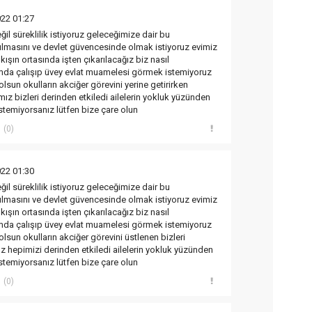
22 01:27
eğil süreklilik istiyoruz geleceğimize dair bu
rılmasını ve devlet güvencesinde olmak istiyoruz evimiz
ışın ortasında işten çıkarılacağız biz nasıl
mda çalışıp üvey evlat muamelesi görmek istemiyoruz
lsun okulların akciğer görevini yerine getirirken
ız bizleri derinden etkiledi ailelerin yokluk yüzünden
stemiyorsanız lütfen bize çare olun
(0)
22 01:30
eğil süreklilik istiyoruz geleceğimize dair bu
rılmasını ve devlet güvencesinde olmak istiyoruz evimiz
ışın ortasında işten çıkarılacağız biz nasıl
mda çalışıp üvey evlat muamelesi görmek istemiyoruz
lsun okulların akciğer görevini üstlenen bizleri
 hepimizi derinden etkiledi ailelerin yokluk yüzünden
stemiyorsanız lütfen bize çare olun
(0)