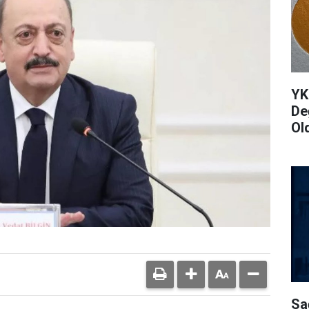
YK
De
Ol
Sa