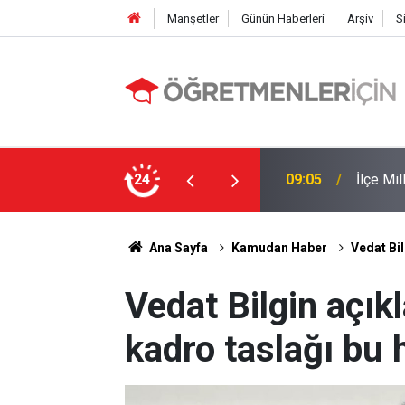
Manşetler
Günün Haberleri
Arşiv
S
 Yapıldı
24
19:00
MEB e-K
Ana Sayfa
Kamudan Haber
Vedat Bil
Vedat Bilgin açık
kadro taslağı bu 