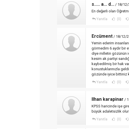
s..... a... d...
/ 18/12/
En değerli olan Öğretm
Yanıtla
(0)
Ercüment
/ 18/12/2
Yemin ederim insanları
görmedim 6 aydır bir 
diye milletin gözünün i
kesim ak partiyi sandığ
kaybedilmiş bir hak va
konustuklarınızla geldi
gözünde iyice bittini
Yanıtla
(0)
Ilhan karapinar
/ 1
KPSS haricinde işe gir
büyük adaletsizlik olur
Yanıtla
(0)