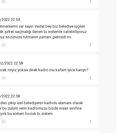
(0)
/2022 22:54
menlermi var sayın Vedat bey biz belediye işçileri
dik şirket saçmalığı denen bı sistemle calistiriliyoruz
yoruz sözünüzü tutmanın zamanı gelmedi mi
(0)
12/2022 22:58
cek miyiz yoksa direk kadro mu kafam iyice karıştı?
(0)
/2022 22:58
inden çıkıp asıl belediyenin kadrolu elamanı olarak
er bu zulüm verin kadromuzu bizde insan sınıfına
z yok bu sistem bozuk bı sistem
(0)