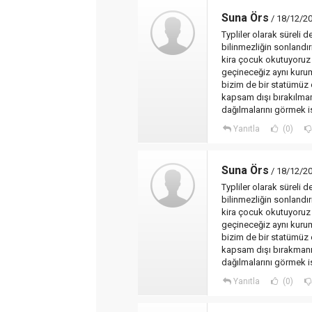
Suna Örs
/ 18/12/20
Typliler olarak süreli d
bilinmezliğin sonlandı
kira çocuk okutuyoruz k
geçineceğiz aynı kuru
bizim de bir statümüz o
kapsam dışı bırakılmam
dağılmalarını görmek i
Yanıtla
(0)
Suna Örs
/ 18/12/20
Typliler olarak süreli d
bilinmezliğin sonlandı
kira çocuk okutuyoruz k
geçineceğiz aynı kuru
bizim de bir statümüz o
kapsam dışı bırakmanız
dağılmalarını görmek i
Yanıtla
(0)