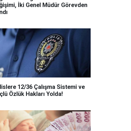
ğişimi, İki Genel Müdür Görevden
ndı
lislere 12/36 Çalışma Sistemi ve
çlü Özlük Hakları Yolda!