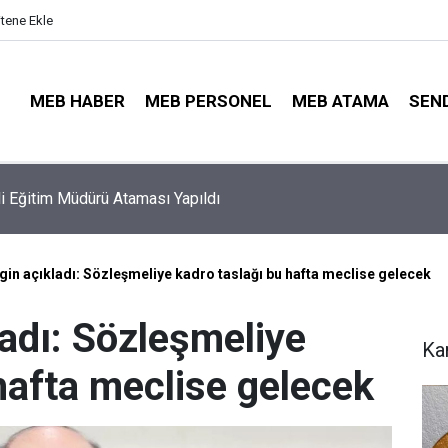
itene Ekle
MEB HABER
MEB PERSONEL
MEB ATAMA
SEN
ayıt Sonuçları e-Devlet'te: İşte Sorgulama Ekranı ve Nakil Detayl
gin açıkladı: Sözleşmeliye kadro taslağı bu hafta meclise gelecek
ladı: Sözleşmeliye
Ka
hafta meclise gelecek