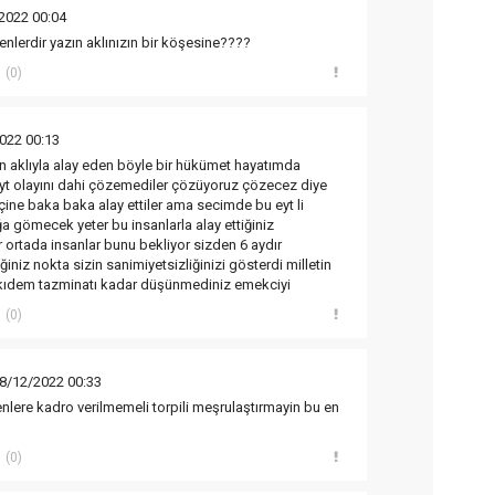
2022 00:04
enlerdir yazın aklınızın bir köşesine????
(0)
022 00:13
n aklıyla alay eden böyle bir hükümet hayatımda
eyt olayını dahi çözemediler çözüyoruz çözecez diye
çine baka baka alay ettiler ama secimde bu eyt li
a gömecek yeter bu insanlarla alay ettiğiniz
r ortada insanlar bunu bekliyor sizden 6 aydır
ğiniz nokta sizin sanimiyetsizliğinizi gösterdi milletin
z kıdem tazminatı kadar düşünmediniz emekciyi
(0)
8/12/2022 00:33
enlere kadro verilmemeli torpili meşrulaştırmayin bu en
(0)