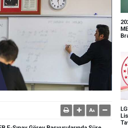
20
ME
Br
LG
Li
Ta
EB E-Sınav Görev Başvurularında Süre