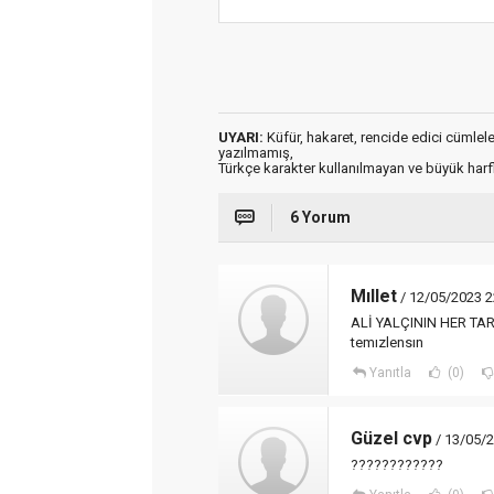
UYARI:
Küfür, hakaret, rencide edici cümleler 
yazılmamış,
Türkçe karakter kullanılmayan ve büyük har
6 Yorum
Mıllet
/ 12/05/2023 2
ALİ YALÇININ HER TARA
temızlensın
Yanıtla
(0)
Güzel cvp
/ 13/05/2
????????????