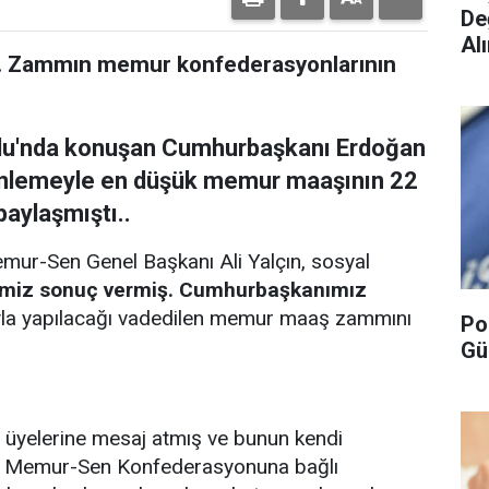
De
Alı
ladı. Zammın memur konfederasyonlarının
ulu'nda konuşan Cumhurbaşkanı Erdoğan
nlemeyle en düşük memur maaşının 22
paylaşmıştı..
ur-Sen Genel Başkanı Ali Yalçın, sosyal
miz sonuç vermiş. Cumhurbaşkanımız
la yapılacağı vadedilen memur maaş zammını
Po
Gü
m üyelerine mesaj atmış ve bunun kendi
tı. Memur-Sen Konfederasyonuna bağlı