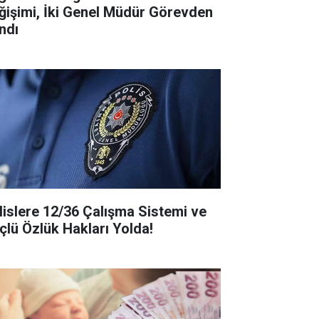
ğişimi, İki Genel Müdür Görevden
ndı
lislere 12/36 Çalışma Sistemi ve
çlü Özlük Hakları Yolda!