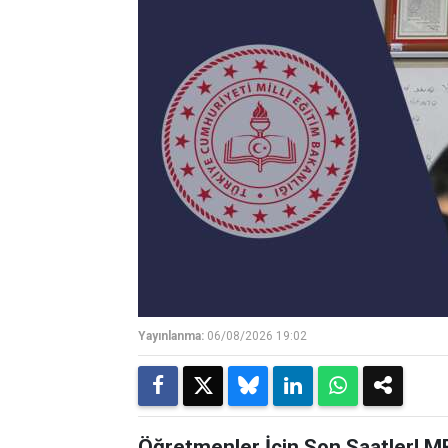
Yayınlanma:
06/08/2026 19:02
Öğretmenler İçin Son Saatler! M