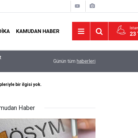
İsta
DIKA
KAMUDAN HABER
23 
19:00
MEB e-Kayıt Sonuçları e-Devlet'te: İşte Sorgula
Günün tüm
haberleri
riyle bir ilgisi yok.
mudan Haber