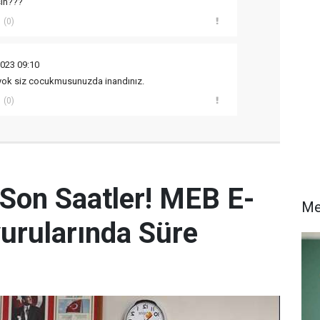
sın???
(0)
023 09:10
yok siz cocukmusunuzda inandınız.
(0)
 Son Saatler! MEB E-
Me
urularında Süre