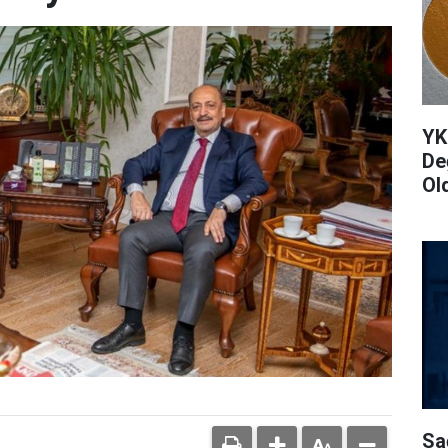
YK
De
Ol
Sa