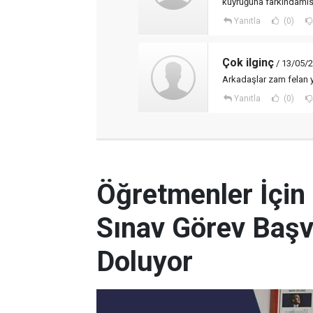
kuyruğuna farkındamı
Yanıtla
(0)
Çok ilginç
/ 13/05/2
Arkadaşlar zam felan 
Yanıtla
(0)
Öğretmenler İçin
Sınav Görev Başv
Doluyor