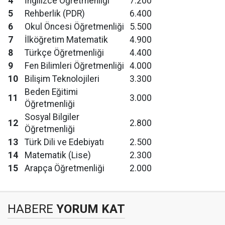
4
İngilizce Öğretmenliği
7.200
5
Rehberlik (PDR)
6.400
6
Okul Öncesi Öğretmenliği
5.500
7
İlköğretim Matematik
4.900
8
Türkçe Öğretmenliği
4.400
9
Fen Bilimleri Öğretmenliği
4.000
10
Bilişim Teknolojileri
3.300
Beden Eğitimi
11
3.000
Öğretmenliği
Sosyal Bilgiler
12
2.800
Öğretmenliği
13
Türk Dili ve Edebiyatı
2.500
14
Matematik (Lise)
2.300
15
Arapça Öğretmenliği
2.000
HABERE
YORUM KAT