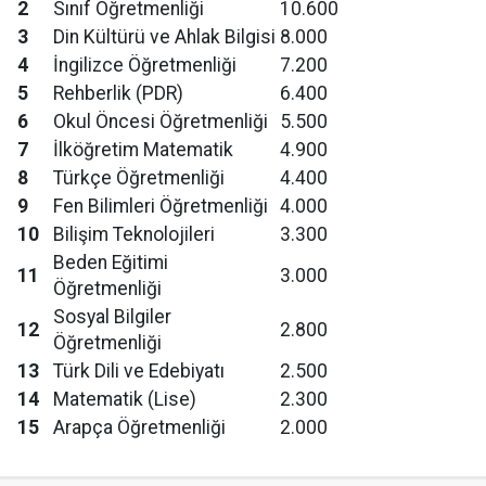
2
Sınıf Öğretmenliği
10.600
3
Din Kültürü ve Ahlak Bilgisi
8.000
4
İngilizce Öğretmenliği
7.200
5
Rehberlik (PDR)
6.400
6
Okul Öncesi Öğretmenliği
5.500
7
İlköğretim Matematik
4.900
8
Türkçe Öğretmenliği
4.400
9
Fen Bilimleri Öğretmenliği
4.000
10
Bilişim Teknolojileri
3.300
Beden Eğitimi
11
3.000
Öğretmenliği
Sosyal Bilgiler
12
2.800
Öğretmenliği
13
Türk Dili ve Edebiyatı
2.500
14
Matematik (Lise)
2.300
15
Arapça Öğretmenliği
2.000