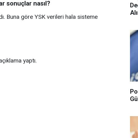
ar sonuçlar nasıl?
De
Alı
ı. Buna göre YSK verileri hala sisteme
çıklama yaptı.
Po
Gü