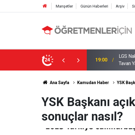
Manşetler
Günün Haberleri
Arşiv
S
zde Liselerde Kontenjanlar Bitti, Rekabet
24
09:05
İlçe Mi
Ana Sayfa
Kamudan Haber
YSK Başka
YSK Başkanı açık
sonuçlar nasıl?