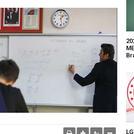
20
ME
Br
LG