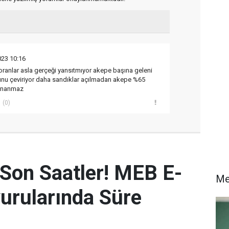
023 10:16
oranlar asla gerçeği yansıtmıyor akepe başına geleni
 oyunu çeviriyor daha sandıklar açılmadan akepe %65
 inanmaz
(0)
 Son Saatler! MEB E-
Me
urularında Süre