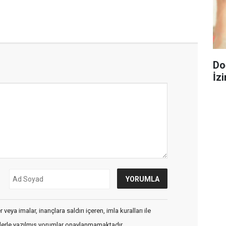
Do
İzi
veya imalar, inançlara saldırı içeren, imla kuralları ile
flerle yazılmış yorumlar onaylanmamaktadır.