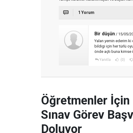
1 Yorum
Bir düşün
/ 15/05/2
Yalan yemin ederim ki 
bildigi için her türlü
önde açtı buna kimse
Yanıtla
(0)
Öğretmenler İçin
Sınav Görev Başv
Doluyor