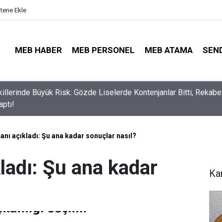
itene Ekle
MEB HABER
MEB PERSONEL
MEB ATAMA
SEN
lli Eğitim Müdürü Ataması Yapıldı
nı açıkladı: Şu ana kadar sonuçlar nasıl?
ladı: Şu ana kadar
Ka