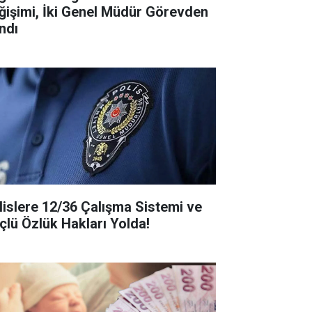
ğişimi, İki Genel Müdür Görevden
ndı
lislere 12/36 Çalışma Sistemi ve
çlü Özlük Hakları Yolda!