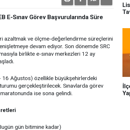
Li
Ta
EB E-Sınav Görev Başvurularında Süre
leri azaltmak ve ölçme-değerlendirme süreçlerini
 genişletmeye devam ediyor. Son dönemde SRC
masıyla birlikte e-sınav merkezleri 12 ay
şladı.
16 Ağustos) özellikle büyükşehirlerdeki
turumu gerçekleştirilecek. Sınavlarda görev
İl
Ya
 maratonunda ise sona gelindi.
retleri
ugün gün bitimine kadar)