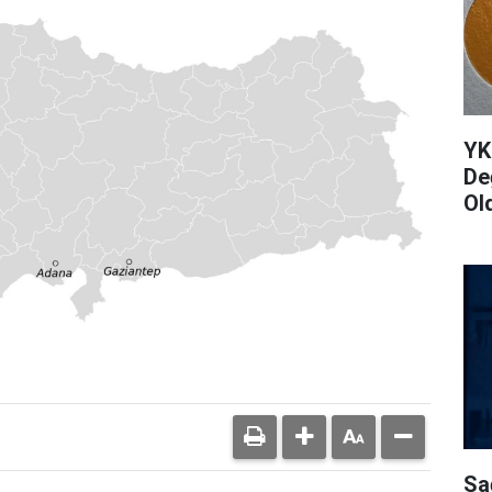
YK
De
Ol
Sa