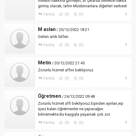
milletin hakkına girmeyin, af çıkarsa devlette hakka
girmiş olacak, lafım Müslümanlara diğerleri serbest
Yanıtla
(0)
(0)
M aslan
/ 20/12/2022 18:21
Gelsin artık lütfen.
Yanıtla
(0)
(0)
Metin
/ 20/12/2022 21:45
Zorunlu hizmet affını bekliyoruz.
Yanıtla
(0)
(0)
Öğretmen
/ 24/12/2022 09:48
Zorunlu hizmet affı bekliyoruz.Eşinden ayrılan,eşi
işsiz kalan öğretmenler ne yapacağını
bilmemekte.Bu kaygıyla yaşamak çok zor.
Yanıtla
(0)
(0)