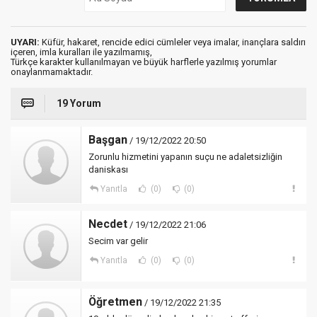
UYARI:
Küfür, hakaret, rencide edici cümleler veya imalar, inançlara saldırı
içeren, imla kuralları ile yazılmamış,
Türkçe karakter kullanılmayan ve büyük harflerle yazılmış yorumlar
onaylanmamaktadır.
19 Yorum
Başgan
/ 19/12/2022 20:50
Zorunlu hizmetini yapanın suçu ne adaletsizliğin
daniskası
Yanıtla
(0)
(0)
Necdet
/ 19/12/2022 21:06
Secim var gelir
Yanıtla
(0)
(0)
Öğretmen
/ 19/12/2022 21:35