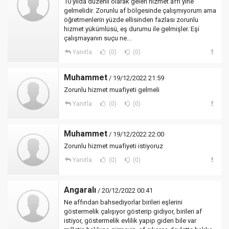
10 yılda düzenli olarak gelen hizmet affı yine
gelmelidir. Zorunlu af bölgesinde çalışmıyorum ama
öğretmenlerin yüzde ellisinden fazlası zorunlu
hizmet yükümlüsü, eş durumu ile gelmişler. Eşi
çalışmayanın suçu ne...
Yanıtla
(0)
(0)
Muhammet
/ 19/12/2022 21:59
Zorunlu hizmet muafiyeti gelmeli
Yanıtla
(0)
(0)
Muhammet
/ 19/12/2022 22:00
Zorunlu hizmet muafiyeti istiyoruz
Yanıtla
(0)
(0)
Angaralı
/ 20/12/2022 00:41
Ne affından bahsediyorlar birileri eşlerini
göstermelik çalışıyor gösterip gidiyor, birileri af
istiyor, göstermelik evlilik yapıp giden bile var