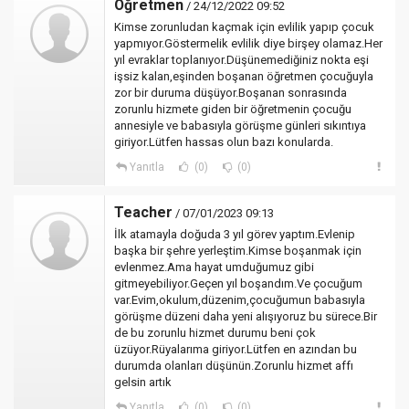
Öğretmen
/ 24/12/2022 09:52
Kimse zorunludan kaçmak için evlilik yapıp çocuk
yapmıyor.Göstermelik evlilik diye birşey olamaz.Her
yıl evraklar toplanıyor.Düşünemediğiniz nokta eşi
işsiz kalan,eşinden boşanan öğretmen çocuğuyla
zor bir duruma düşüyor.Boşanan sonrasında
zorunlu hizmete giden bir öğretmenin çocuğu
annesiyle ve babasıyla görüşme günleri sıkıntıya
giriyor.Lütfen hassas olun bazı konularda.
Yanıtla
(0)
(0)
Teacher
/ 07/01/2023 09:13
İlk atamayla doğuda 3 yıl görev yaptım.Evlenip
başka bir şehre yerleştim.Kimse boşanmak için
evlenmez.Ama hayat umduğumuz gibi
gitmeyebiliyor.Geçen yıl boşandım.Ve çocuğum
var.Evim,okulum,düzenim,çocuğumun babasıyla
görüşme düzeni daha yeni alışıyoruz bu sürece.Bir
de bu zorunlu hizmet durumu beni çok
üzüyor.Rüyalarıma giriyor.Lütfen en azından bu
durumda olanları düşünün.Zorunlu hizmet affı
gelsin artık
Yanıtla
(0)
(0)