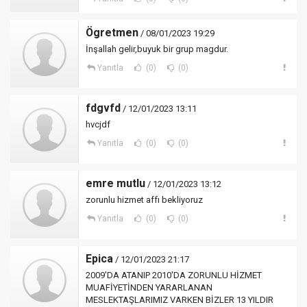
Ögretmen
/ 08/01/2023 19:29
İnşallah gelir,buyuk bir grup magdur.
Yanıtla
(0)
(0)
fdgvfd
/ 12/01/2023 13:11
hvcjdf
Yanıtla
(0)
(0)
emre mutlu
/ 12/01/2023 13:12
zorunlu hizmet affı bekliyoruz
Yanıtla
(0)
(0)
Epica
/ 12/01/2023 21:17
2009'DA ATANIP 2010'DA ZORUNLU HİZMET
MUAFİYETİNDEN YARARLANAN
MESLEKTAŞLARIMIZ VARKEN BİZLER 13 YILDIR