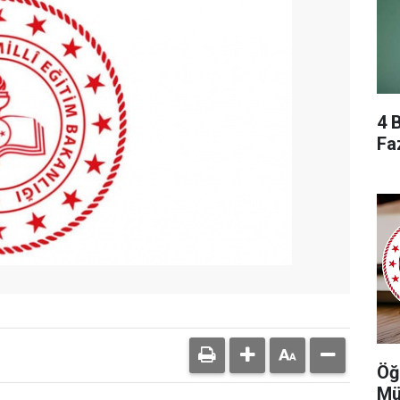
4 
Fa
Öğ
Mü