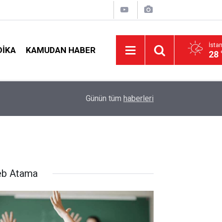
İsta
DIKA
KAMUDAN HABER
28 
09:01
2026 Atama Sinyali Verildi: İşte MEB’in En Çok
Günün tüm
haberleri
b Atama