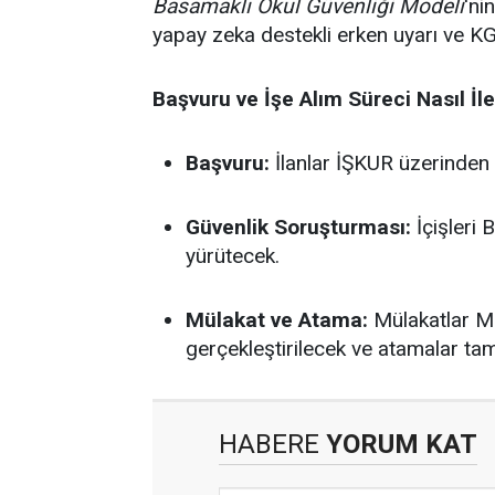
Basamaklı Okul Güvenliği Modeli
'ni
yapay zeka destekli erken uyarı ve K
Başvuru ve İşe Alım Süreci Nasıl İl
Başvuru:
İlanlar İŞKUR üzerinden 
Güvenlik Soruşturması:
İçişleri 
yürütecek.
Mülakat ve Atama:
Mülakatlar Mi
gerçekleştirilecek ve atamalar t
HABERE
YORUM KAT