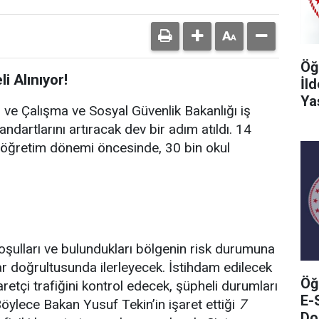
Öğ
i Alınıyor!
İl
Ya
ığı ve Çalışma ve Sosyal Güvenlik Bakanlığı iş
tandartlarını artıracak dev bir adım atıldı. 14
-öğretim dönemi öncesinde, 30 bin okul
 koşulları ve bulundukları bölgenin risk durumuna
lar doğrultusunda ilerleyecek. İstihdam edilecek
Öğ
yaretçi trafiğini kontrol edecek, şüpheli durumları
E-
Böylece Bakan Yusuf Tekin’in işaret ettiği
7
Do