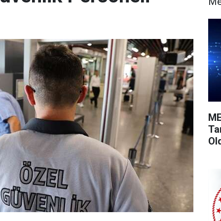
Me
ME
Ta
Ol