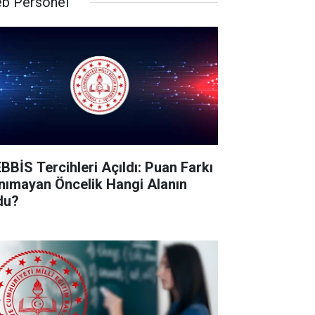
b Personel
BBİS Tercihleri Açıldı: Puan Farkı
nımayan Öncelik Hangi Alanın
du?