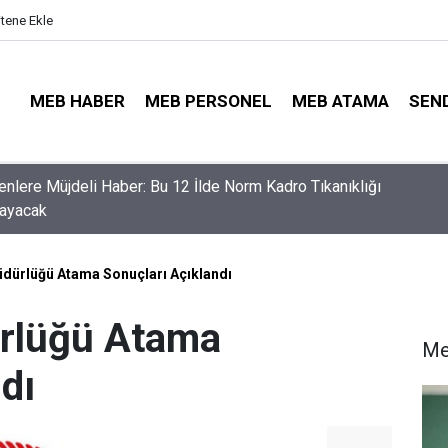
itene Ekle
MEB HABER
MEB PERSONEL
MEB ATAMA
SEN
nler İçin Son Saatler! MEB E-Sınav Görev Başvurularında Süre
r
dürlüğü Atama Sonuçları Açıklandı
rlüğü Atama
Me
dı