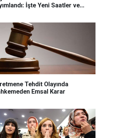
yımlandı: İşte Yeni Saatler ve
anş Değişiklikleri
retmene Tehdit Olayında
hkemeden Emsal Karar