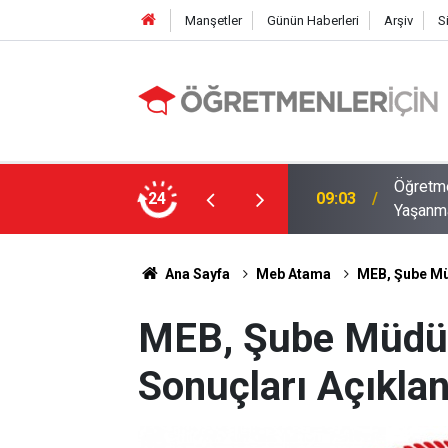
Manşetler
Günün Haberleri
Arşiv
S
12 İlde Norm Kadro Tıkanıklığı
Öğretme
24
19:02
Doluyo
Ana Sayfa
Meb Atama
MEB, Şube Mü
MEB, Şube Müdü
Sonuçları Açıklan