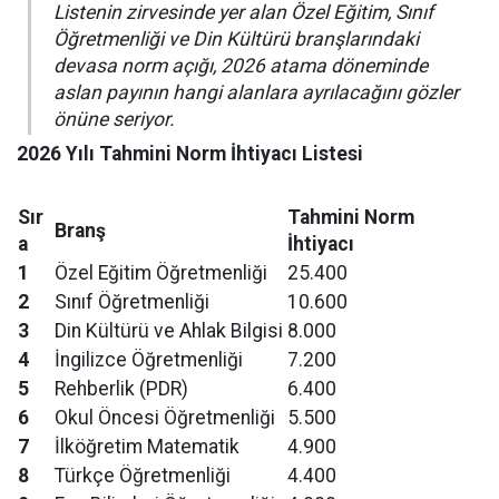
Listenin zirvesinde yer alan Özel Eğitim, Sınıf
Öğretmenliği ve Din Kültürü branşlarındaki
devasa norm açığı, 2026 atama döneminde
aslan payının hangi alanlara ayrılacağını gözler
önüne seriyor.
2026 Yılı Tahmini Norm İhtiyacı Listesi
Sır
Tahmini Norm
Branş
a
İhtiyacı
1
Özel Eğitim Öğretmenliği
25.400
2
Sınıf Öğretmenliği
10.600
3
Din Kültürü ve Ahlak Bilgisi
8.000
4
İngilizce Öğretmenliği
7.200
5
Rehberlik (PDR)
6.400
6
Okul Öncesi Öğretmenliği
5.500
7
İlköğretim Matematik
4.900
8
Türkçe Öğretmenliği
4.400