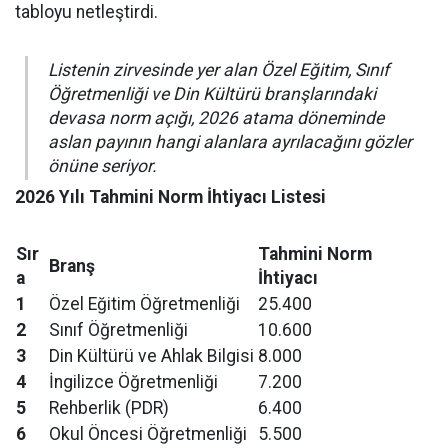
tabloyu netleştirdi.
Listenin zirvesinde yer alan Özel Eğitim, Sınıf
Öğretmenliği ve Din Kültürü branşlarındaki
devasa norm açığı, 2026 atama döneminde
aslan payının hangi alanlara ayrılacağını gözler
önüne seriyor.
2026 Yılı Tahmini Norm İhtiyacı Listesi
Sır
Tahmini Norm
Branş
a
İhtiyacı
1
Özel Eğitim Öğretmenliği
25.400
2
Sınıf Öğretmenliği
10.600
3
Din Kültürü ve Ahlak Bilgisi
8.000
4
İngilizce Öğretmenliği
7.200
5
Rehberlik (PDR)
6.400
6
Okul Öncesi Öğretmenliği
5.500