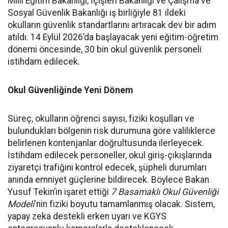
Millî Eğitim Bakanlığı, İçişleri Bakanlığı ve Çalışma ve
Sosyal Güvenlik Bakanlığı iş birliğiyle 81 ildeki
okulların güvenlik standartlarını artıracak dev bir adım
atıldı. 14 Eylül 2026’da başlayacak yeni eğitim-öğretim
dönemi öncesinde, 30 bin okul güvenlik personeli
istihdam edilecek.
Okul Güvenliğinde Yeni Dönem
Süreç, okulların öğrenci sayısı, fiziki koşulları ve
bulundukları bölgenin risk durumuna göre valiliklerce
belirlenen kontenjanlar doğrultusunda ilerleyecek.
İstihdam edilecek personeller, okul giriş-çıkışlarında
ziyaretçi trafiğini kontrol edecek, şüpheli durumları
anında emniyet güçlerine bildirecek. Böylece Bakan
Yusuf Tekin’in işaret ettiği
7 Basamaklı Okul Güvenliği
Modeli
'nin fiziki boyutu tamamlanmış olacak. Sistem,
yapay zeka destekli erken uyarı ve KGYS