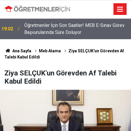
Öğretmenler İçin Son Saatler! MEB E-Sınav Görev
19:02
Başvurularında Süre Doluyor
Ana Sayfa
Meb Atama
Ziya SELÇUK'un Görevden Af
Talebi Kabul Edildi
Ziya SELÇUK'un Görevden Af Talebi
Kabul Edildi