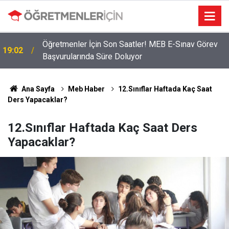
2026 Atama Sinyali Verildi: İşte MEB’in En Çok
09:01
Öğretmen Aradığı 15 Branş!
Ana Sayfa
Meb Haber
12.Sınıflar Haftada Kaç Saat
Ders Yapacaklar?
12.Sınıflar Haftada Kaç Saat Ders
Yapacaklar?