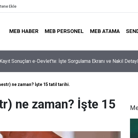
itene Ekle
MEB HABER
MEB PERSONEL
MEB ATAMA
SEN
ta Öğretmenleri Norm Fazlası Tehlikesi Bekliyor!
str) ne zaman? İşte 15 tatil tarihi.
r) ne zaman? İşte 15
Me