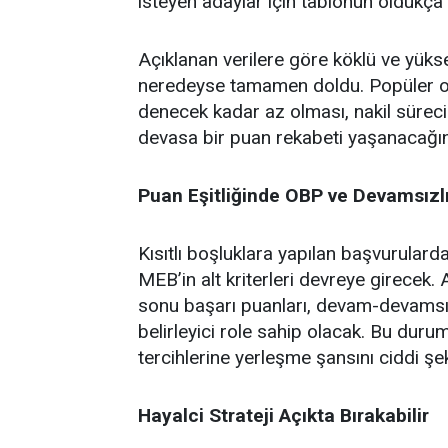
isteyen adaylar için tablonun oldukça
Açıklanan verilere göre köklü ve yüksek
neredeyse tamamen doldu. Popüler ok
denecek kadar az olması, nakil sürec
devasa bir puan rekabeti yaşanacağın
Puan Eşitliğinde OBP ve Devamsızl
Kısıtlı boşluklara yapılan başvurular
MEB’in alt kriterleri devreye girecek.
sonu başarı puanları, devam-devamsızl
belirleyici role sahip olacak. Bu duru
tercihlerine yerleşme şansını ciddi şek
Hayalci Strateji Açıkta Bırakabilir