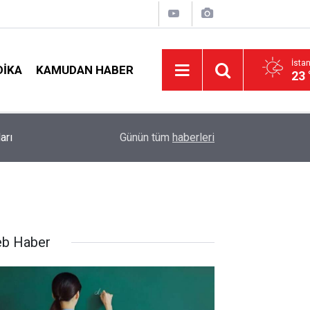
İsta
DIKA
KAMUDAN HABER
23 
Öğretmenlere Müjde: İl İçi Mazeret Atamasında İ
19:02
Günün tüm
haberleri
Tercihler Başladı
b Haber