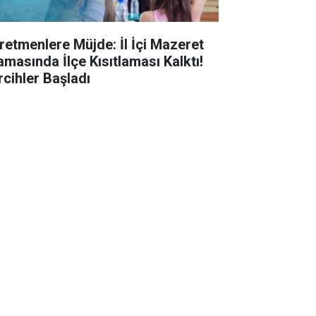
retmenlere Müjde: İl İçi Mazeret
amasında İlçe Kısıtlaması Kalktı!
rcihler Başladı