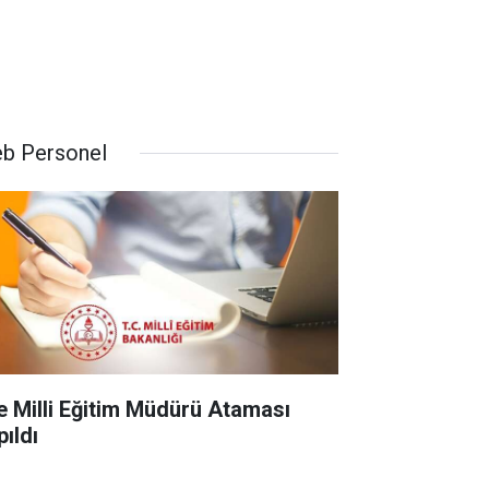
b Personel
çe Milli Eğitim Müdürü Ataması
pıldı