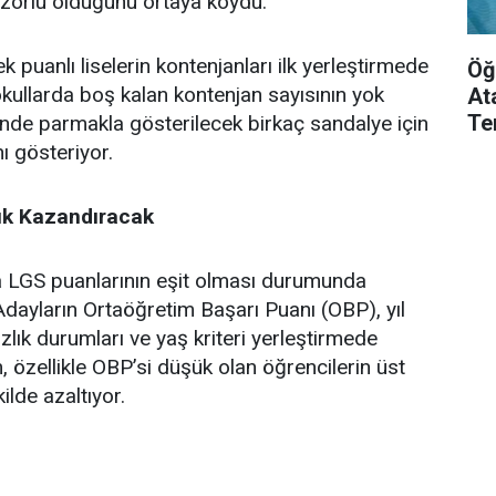
 zorlu olduğunu ortaya koydu.
 puanlı liselerin kontenjanları ilk yerleştirmede
Öğ
ullarda boş kalan kontenjan sayısının yok
At
Te
inde parmakla gösterilecek birkaç sandalye için
ı gösteriyor.
ık Kazandıracak
da LGS puanlarının eşit olması durumunda
 Adayların Ortaöğretim Başarı Puanı (OBP), yıl
ık durumları ve yaş kriteri yerleştirmede
m, özellikle OBP’si düşük olan öğrencilerin üst
ilde azaltıyor.