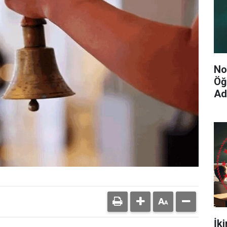
No
Öğ
Ad
İk