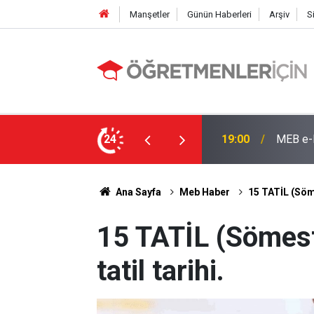
Manşetler
Günün Haberleri
Arşiv
S
e: İşte Sorgulama Ekranı ve Nakil Detayları
24
09:02
4 Branş
Ana Sayfa
Meb Haber
15 TATİL (Söme
15 TATİL (Sömest
tatil tarihi.