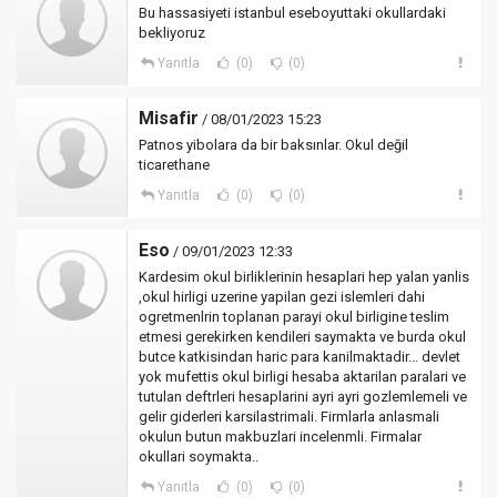
Bu hassasiyeti istanbul eseboyuttaki okullardaki
bekliyoruz
Yanıtla
(0)
(0)
Misafir
/ 08/01/2023 15:23
Patnos yibolara da bir baksınlar. Okul değil
ticarethane
Yanıtla
(0)
(0)
Eso
/ 09/01/2023 12:33
Kardesim okul birliklerinin hesaplari hep yalan yanlis
,okul hirligi uzerine yapilan gezi islemleri dahi
ogretmenlrin toplanan parayi okul birligine teslim
etmesi gerekirken kendileri saymakta ve burda okul
butce katkisindan haric para kanilmaktadir... devlet
yok mufettis okul birligi hesaba aktarilan paralari ve
tutulan deftrleri hesaplarini ayri ayri gozlemlemeli ve
gelir giderleri karsilastrimali. Firmlarla anlasmali
okulun butun makbuzlari incelenmli. Firmalar
okullari soymakta..
Yanıtla
(0)
(0)