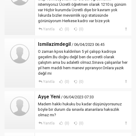
istemiyoruz Ücretli öğretmen olarak 1210 iş günüm
var Hiçbir kurumda Ücretli diye bir kavram yok
İskurda bizler mevsimlik işçi statüsünde
görünüyorum Herkese kadro var bize yok
Yanıtla
(0)
(0)
Ismilazimdegil
/ 06/04/2023 06:45
O zaman kpss kaldırılsın 5 yıl çalışıp kadroya
geçelim.Bu doğru değil ben de ucretli olarak
çalıştım ama bu adaletli olmaz.Sinava çalışanlar her
yıl hem maddi hem manevi yıpranıyor.Onlara yazık
değil mi
Yanıtla
(0)
(0)
Ayşe Yeni
/ 06/04/2023 07:33
Madem hakkı hukuku bu kadar düşünüyorsunuz
böyle bir durum da sınavla atananlara haksızlık
olmaz mı?
Yanıtla
(0)
(0)