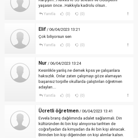
yaşasın önce...Hakkıyla kadrolu olsun..
Yanıtla
(0)
(0)
Elif
/ 06/04/2023 13:21
Çok biliyorsun sen
Yanıtla
(0)
(0)
Nur
/ 06/04/2023 13:24
Kesinlikle yanlış.ne demek kpss ye çalışanlara
haksızlık. Onlar zaten çalışmayı göze alamayan
başarısız torpille okullarda çalıştırılan öğretmen
adayları....
Yanıtla
(0)
(0)
Ücretli öğretmen
/ 06/04/2023 13:41
Evvela branş dağılımında adalet sağlanmalı. Din
kültüründen iki bin kişi alınıyorsa tarihten de
coğrafyadan da kimyadan da iki bin kişi alınacak.
Birinden bin kişi diğerinden on kişi alımlar kalsın.