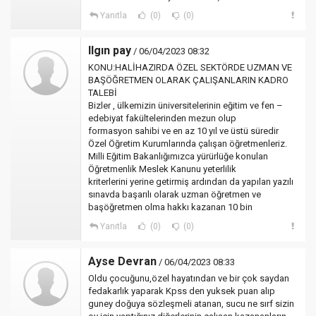
Yanıtla
(0)
(0)
Ilgın pay
/ 06/04/2023 08:32
KONU:HALİHAZIRDA ÖZEL SEKTÖRDE UZMAN VE
BAŞÖĞRETMEN OLARAK ÇALIŞANLARIN KADRO
TALEBİ
Bizler , ülkemizin üniversitelerinin eğitim ve fen –
edebiyat fakültelerinden mezun olup
formasyon sahibi ve en az 10 yıl ve üstü süredir
Özel Öğretim Kurumlarında çalışan öğretmenleriz.
Milli Eğitim Bakanlığımızca yürürlüğe konulan
Öğretmenlik Meslek Kanunu yeterlilik
kriterlerini yerine getirmiş ardından da yapılan yazılı
sınavda başarılı olarak uzman öğretmen ve
başöğretmen olma hakkı kazanan 10 bin
Yanıtla
(0)
(0)
Ayse Devran
/ 06/04/2023 08:33
Oldu çocuğunu,özel hayatından ve bir çok saydan
fedakarlık yaparak Kpss den yuksek puan alıp
guney doğuya sözleşmeli atanan, sucu ne sırf sizin