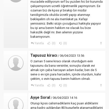
mucadele ediliyorum sırf bu yuzden hic bir kurumda
çalışamıyorum ucretli öğretmenlik yapmıyorum. Ee
ozaman biz de kpss yi birakip bir müdür
tanidigimizla okulda ücretli yapip atanmayı
bekleyelim oh ne ala memleket ya. Kafayi
yemissiniz. Belki siizjn çocuğunuz hakkıyla yapıyor
bu işi ama benim hakkım ne olacak bu bize
haksizlik değil mi. Ben ailemin yüzüne
bakamıyorum.
Yanıtla
(0)
(0)
Tapusuz kiracı
/ 06/04/2023 13:56
O zaman 5 sene kiracı olarak oturduğum evin
tapusunu da bana versinler, sonuçta olarak evi
almak için çaba harcayan adam kadar, ben de 5
sene o ev için para harcadım, içinde oturdum, kahır
çektim, o evin tapusu benim hakkım olmalı.
Yanıtla
(0)
(0)
Ayşe Soral
/ 06/04/2023 14:16
Oturup kpss calismadiklarini kaç puan aldiklarini
ama kadro azlığından 80 kusurlerle atanamadiklarini