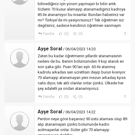
bilmediğiniz için yorum yapmayın bi bitin artık.
Sizlerin 70 kusur alamayıp atanamadiginiz kadroya
85 ile atanamiyor bu insanlar. Bundan haberiniz var
mı? Türkiye'de mi yasiyorsunuz? Tek öğretmen siz
degilsiniz, sadece kendinizi öğretmen sanmayin.
Yanıtla
(0)
(0)
Ayşe Soral
/ 06/04/2023 14:20
Zaten bu kadar öğretmenin yıllardır atanamasinin
nedeni de bu. Benim bölümümden 9 kişi atandı en
son şaka gibi. Puan 90 ları aştı. 60 ile atanmış
kadrolu arkadas sen ucretlisin deyip burun kıvırıyor.
70 alamayıp atanamayan yeni mezun arkadaş kpss
calis diyor, tek aklı olanlar onlar çünkü. Ülkede her
şey adaletli ya ondan atanamiyoruz.
Yanıtla
(0)
(0)
Ayşe Soral
/ 06/04/2023 14:22
Perdon neye göre başarısız 90 üstü ataması olup 89
alıp atanamayan çünkü bolumunde kadro
acilmayanlar onlar. Sizler gibi 70 alamayıp