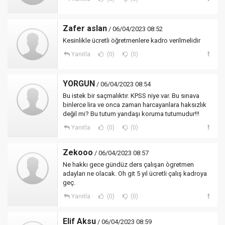
Zafer aslan
/ 06/04/2023 08:52
Kesinlikle ücretli öğretmenlere kadro verilmelidir
Yanıtla
(0)
(0)
YORGUN
/ 06/04/2023 08:54
Bu istek bir saçmalıktır. KPSS niye var. Bu sınava
binlerce lira ve onca zaman harcayanlara haksızlık
değil mi? Bu tutum yandaşı koruma tutumudur!!!
Yanıtla
(0)
(0)
Zekooo
/ 06/04/2023 08:57
Ne hakkı gece gündüz ders çalışan ògretmen
adayları ne olacak. Oh git 5 yıl ücretli çalış kadroya
geç.
Yanıtla
(0)
(0)
Elif Aksu
/ 06/04/2023 08:59