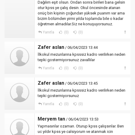
Dağılım eşit olsun. Ondan sonra birileri bana gelsin
otur kpss ye çalış desin. Okul öncesinde atanan
onüç bin kişinin çoğundan yüksek puanım var ama
bizim bölümden yirmi yılda toplamda bile o kadar
öğretmen almadılar.Siz ne konuşuyorsunuz.
Yanıtla
(0)
(0)
Zafer aslan
/ 06/04/2023 13:44
İlkokul mezunlarına kpsssiz kadro verilirken neden
tepki gostermiyorsunuz zavallılar
Yanıtla
(0)
(0)
Zafer aslan
/ 06/04/2023 13:45
İlkokul mezunlarına kpsssiz kadro verilirken neden
tepki gostermiyorsunuz
Yanıtla
(0)
(0)
Meryem tan
/ 06/04/2023 13:53
Yapmasınlar ozaman. Oturup kpss çalışsınlar. Ben
uc yıldır kpss ye calsiyorum ve atanmak icin