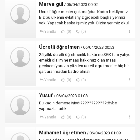
Merve gül
/ 06/04/2023 00:02
Ücretli öğretmenler çok mağdur. Kadro bekliyoruz.
Biz bu ülkenin evlatlarıyız gidecek başka yerimiz
yok. Yapacak başka işimiz yok. Bizim yerimiz okul
Yanıtla
(0)
(0)
Ücretli öğretmen
/ 06/04/2023 00:53
25 yıllık ücretli öğretmenlik haktır ne SGK tam yatıyor
emekli olalım ne maaş hakkımız olan maaş
geçinemiyoruz o yüzden ucretl ogretmenler hiç bir
şart aranmadan kadro almalı
Yanıtla
(0)
(0)
Yusuf
/ 06/04/2023 01:08
Bu kadın demese iyiydi????????????tövbe
yapmazlar artık
Yanıtla
(0)
(0)
Muhamet öğretmen
/ 06/04/2023 01:09