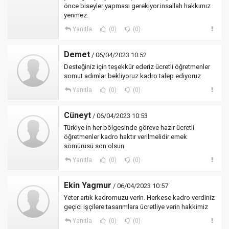
önce biseyler yapması gerekiyor.insallah hakkımız
yenmez.
Yanıtla
(0)
(0)
Demet
/ 06/04/2023 10:52
Desteğiniz için teşekkür ederiz ücretli öğretmenler
somut adımlar bekliyoruz kadro talep ediyoruz
Yanıtla
(0)
(0)
Cüneyt
/ 06/04/2023 10:53
Türkiye in her bölgesinde göreve hazır ücretli
öğretmenler kadro haktır verilmelidir emek
sömürüsü son olsun
Yanıtla
(0)
(0)
Ekin Yagmur
/ 06/04/2023 10:57
Yeter artık kadromuzu verin. Herkese kadro verdiniz
geçici işçilere tasarımlara ücretliye verin hakkimiz
Yanıtla
(0)
(0)