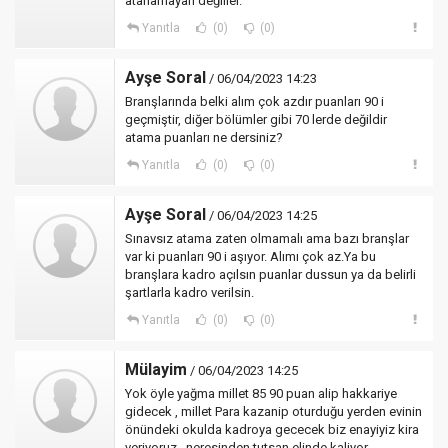
atanamayan değiller.
Yanıtla
(0)
(0)
Ayşe Soral
/ 06/04/2023 14:23
Branşlarında belki alım çok azdır puanları 90 i
geçmiştir, diğer bölümler gibi 70 lerde değildir
atama puanları ne dersiniz?
Yanıtla
(0)
(0)
Ayşe Soral
/ 06/04/2023 14:25
Sınavsız atama zaten olmamalı ama bazı branşlar
var ki puanları 90 i aşıyor. Alımı çok az.Ya bu
branşlara kadro açılsın puanlar dussun ya da belirli
şartlarla kadro verilsin.
Yanıtla
(0)
(0)
Mülayim
/ 06/04/2023 14:25
Yok öyle yağma millet 85 90 puan alip hakkariye
gidecek , millet Para kazanip oturduğu yerden evinin
önündeki okulda kadroya gececek biz enayiyiz kira
veriyoruz , neresinden tutsan elinde kaliyor