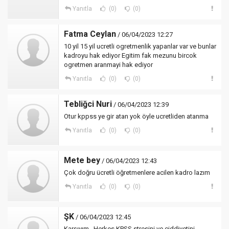
Yanıtla
(0)
(0)
Fatma Ceylan
/ 06/04/2023 12:27
10 yil 15 yil ucretli ogretmenlik yapanlar var ve bunlar
kadroyu hak ediyor Egitim fak mezunu bircok
ogretmen aranmayi hak ediyor
Yanıtla
(0)
(0)
Tebliğci Nuri
/ 06/04/2023 12:39
Otur kppss ye gir atan yok öyle ucretliden atanma
Yanıtla
(0)
(0)
Mete bey
/ 06/04/2023 12:43
Çok doğru ücretli öğretmenlere acilen kadro lazım
Yanıtla
(0)
(0)
ŞK
/ 06/04/2023 12:45
Karşıyım...Herkes KPSS stresini ve ciddiyetini