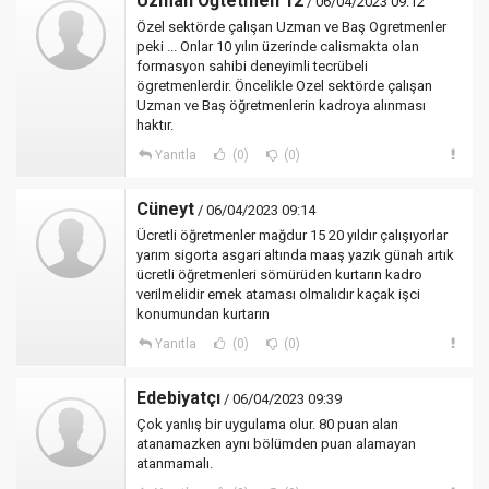
Uzman Öğtetmen 12
/ 06/04/2023 09:12
Özel sektörde çalışan Uzman ve Baş Ogretmenler
peki ... Onlar 10 yılın üzerinde calismakta olan
formasyon sahibi deneyimli tecrübeli
ögretmenlerdir. Öncelikle Ozel sektörde çalışan
Uzman ve Baş öğretmenlerin kadroya alınması
haktır.
Yanıtla
(0)
(0)
Cüneyt
/ 06/04/2023 09:14
Ücretli öğretmenler mağdur 15 20 yıldır çalışıyorlar
yarım sigorta asgari altında maaş yazık günah artık
ücretli öğretmenleri sömürüden kurtarın kadro
verilmelidir emek ataması olmalıdır kaçak işci
konumundan kurtarın
Yanıtla
(0)
(0)
Edebiyatçı
/ 06/04/2023 09:39
Çok yanlış bir uygulama olur. 80 puan alan
atanamazken aynı bölümden puan alamayan
atanmamalı.