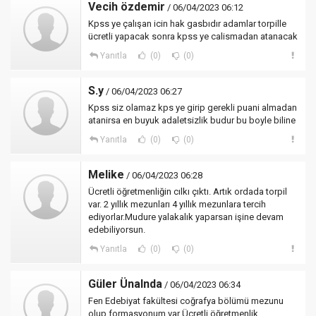
Vecih özdemir
/ 06/04/2023 06:12
Kpss ye çalışan icin hak gasbıdır adamlar torpille
ücretli yapacak sonra kpss ye calismadan atanacak
Yanıtla
(0)
(0)
S.y
/ 06/04/2023 06:27
Kpss siz olamaz kps ye girip gerekli puani almadan
atanirsa en buyuk adaletsizlik budur bu boyle biline
Yanıtla
(0)
(0)
Melike
/ 06/04/2023 06:28
Ücretli öğretmenliğin cılkı çıktı. Artık ordada torpil
var. 2 yıllık mezunları 4 yıllık mezunlara tercih
ediyorlar.Mudure yalakalık yaparsan işine devam
edebiliyorsun.
Yanıtla
(0)
(0)
Güler Ünalnda
/ 06/04/2023 06:34
Fen Edebiyat fakültesi coğrafya bölümü mezunu
olup formasyonum var Ücretli öğretmenlik