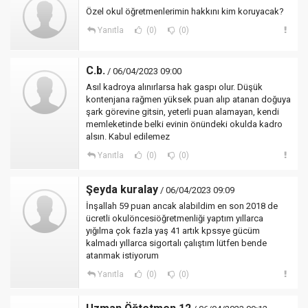
Özel okul öğretmenlerimin hakkını kim koruyacak?
Yanıtla
(0)
(0)
C.b.
/ 06/04/2023 09:00
Asıl kadroya alınırlarsa hak gaspı olur. Düşük
kontenjana rağmen yüksek puan alıp atanan doğuya
şark görevine gitsin, yeterli puan alamayan, kendi
memleketinde belki evinin önündeki okulda kadro
alsın. Kabul edilemez
Yanıtla
(0)
(0)
Şeyda kuralay
/ 06/04/2023 09:09
İnşallah 59 puan ancak alabildim en son 2018 de
ücretli okulöncesiöğretmenliği yaptım yıllarca
yığılma çok fazla yaş 41 artık kpssye gücüm
kalmadı yıllarca sigortalı çalıştım lütfen bende
atanmak istiyorum
Yanıtla
(0)
(0)