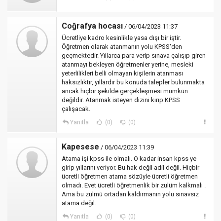
Coğrafya hocası
/ 06/04/2023 11:37
Ücretliye kadro kesinlikle yasa dışı bir iştir.
Öğretmen olarak atanmanın yolu KPSS'den
geçmektedir. Yıllarca para verip sınava çalışıp giren
atanmayı bekleyen öğretmenler yerine, mesleki
yeterlilikleri belli olmayan kişilerin atanması
haksızlıktır, yıllardır bu konuda talepler bulunmakta
ancak hiçbir şekilde gerçekleşmesi mümkün
değildir. Atanmak isteyen dizini kırıp KPSS
çalışacak.
Yanıtla
(0)
(0)
Kapesese
/ 06/04/2023 11:39
Atama işi kpss ile olmalı. O kadar insan kpss ye
girip yıllarını veriyor. Bu hak değil adil değil. Hiçbir
ücretli öğretmen atama sözüyle ücretli öğretmen
olmadı. Evet ücretli öğretmenlik bir zulüm kalkmalı .
Ama bu zulmü ortadan kaldırmanın yolu sınavsız
atama değil.
Yanıtla
(0)
(0)