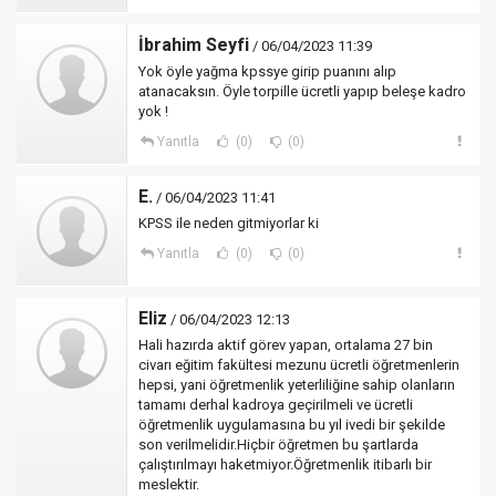
İbrahim Seyfi
/ 06/04/2023 11:39
Yok öyle yağma kpssye girip puanını alıp
atanacaksın. Öyle torpille ücretli yapıp beleşe kadro
yok !
Yanıtla
(0)
(0)
E.
/ 06/04/2023 11:41
KPSS ile neden gitmiyorlar ki
Yanıtla
(0)
(0)
Eliz
/ 06/04/2023 12:13
Hali hazırda aktif görev yapan, ortalama 27 bin
civarı eğitim fakültesi mezunu ücretli öğretmenlerin
hepsi, yani öğretmenlik yeterliliğine sahip olanların
tamamı derhal kadroya geçirilmeli ve ücretli
öğretmenlik uygulamasına bu yıl ivedi bir şekilde
son verilmelidir.Hiçbir öğretmen bu şartlarda
çalıştırılmayı haketmiyor.Öğretmenlik itibarlı bir
meslektir.