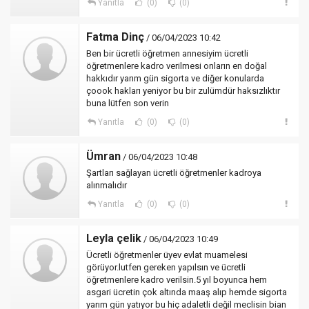
Yanıtla
(0)
(0)
Fatma Dinç
/ 06/04/2023 10:42
Ben bir ücretli öğretmen annesiyim ücretli
öğretmenlere kadro verilmesi onların en doğal
hakkıdır yarım gün sigorta ve diğer konularda
çoook hakları yeniyor bu bir zulümdür haksızlıktır
buna lütfen son verin
Yanıtla
(0)
(0)
Ümran
/ 06/04/2023 10:48
Şartları sağlayan ücretli öğretmenler kadroya
alınmalıdır
Yanıtla
(0)
(0)
Leyla çelik
/ 06/04/2023 10:49
Ücretli öğretmenler üyev evlat muamelesi
görüyor.lutfen gereken yapılsın ve ücretli
öğretmenlere kadro verilsin.5 yıl boyunca hem
asgari ücretin çok altında maaş alıp hemde sigorta
yarım gün yatıyor bu hiç adaletli değil meclisin bian