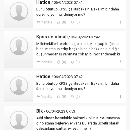
Hatice
/ 06/04/2023 07:41
Bunu oturtup KPSS çalıitırcaksın. Bakalım bir daha
ücretli diyor mu, demiyor mu?
Yanıtla
(0)
(0)
Kpss ile olmalı
/ 06/04/2023 07:42
Milletvekilleri telefonla gelen istekleri yapıldığında
birini memnun edip başka birinin hakkına girildiğini
düşünmeden iş yapmayı çok iyi biliyorlar demek ki
Yanıtla
(0)
(0)
Hatice
/ 06/04/2023 07:42
Bunu oturtup KPSS çalıitırcaksın. Bakalım bir daha
ücretli diyor mu, demiyor mu?
Yanıtla
(0)
(0)
Blk
/ 06/04/2023 07:53
Adil olmaz kesinkikle haksizlik olur..KPSS sinavina
girip atana bejleyenler var..( Bu arada ucretli olarak
calisanlarin sartlari iyilestirilmeli )