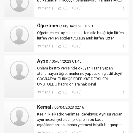
Bu kadından hiiiçççç hoşlanmıyorum amaa HAKLI
Yanıtla
(0)
(0)
Öğretmen
/ 06/04/2023 01:28
Öğretmen eş tayini hakkı lütfen aile birliği için lütfen
lütfen verilen sözler tutulsun artık lütfen lütfen
Yanıtla
(0)
(0)
Ayse
/ 06/04/2023 01:45
Onlara kastro verilsinde okuyan lisans yapan
atanamayan öğretmenler ne yapacak hiç adil deyil
COĞRAFYA. TÜRKÇE EDEBİYAT DERSLERI
UNUTULDU kadro onlara hak deyil
Yanıtla
(0)
(0)
Kemal
/ 06/04/2023 02:16
Kesinlikle kadro verilmesi gerekiyor. Aynı işi yapan
aynı mezuniyete sahip kişilerin bu kadar
aşağılanması haklarının yenmesi büyük bir gasptır.