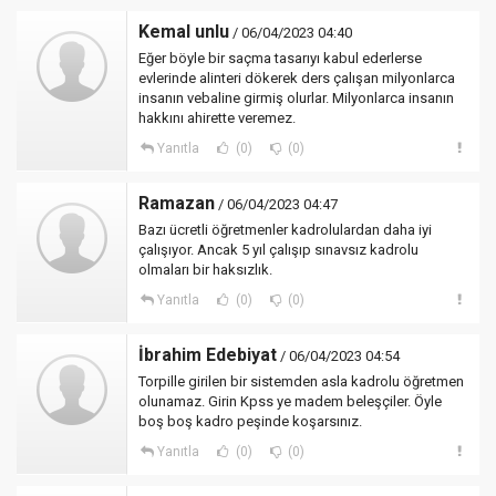
Kemal unlu
/ 06/04/2023 04:40
Eğer böyle bir saçma tasarıyı kabul ederlerse
evlerinde alinteri dökerek ders çalışan milyonlarca
insanın vebaline girmiş olurlar. Milyonlarca insanın
hakkını ahirette veremez.
Yanıtla
(0)
(0)
Ramazan
/ 06/04/2023 04:47
Bazı ücretli öğretmenler kadrolulardan daha iyi
çalışıyor. Ancak 5 yıl çalışıp sınavsız kadrolu
olmaları bir haksızlık.
Yanıtla
(0)
(0)
İbrahim Edebiyat
/ 06/04/2023 04:54
Torpille girilen bir sistemden asla kadrolu öğretmen
olunamaz. Girin Kpss ye madem beleşçiler. Öyle
boş boş kadro peşinde koşarsınız.
Yanıtla
(0)
(0)