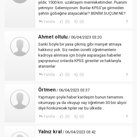
yıldır, 1500 km. uzaktayım memleketimden. Puanım
yetmiyor. Gelemiyorum. Bunlar KPSS'ye girmeden
şehrin göbeğine atayacaklar? BENİM SUÇUM NE?
Yanıtla
(0)
(0)
Ahmet oltulu
/ 06/04/2023 03:20
Sanki böyle bir yasa çıkmiş gibi manşet atmaya
hakkınız yok. Siz neden ücretli öğretmenlerin
kadroya alınması için böyle asparagas haberler
yapıyısunuz onlarda KPSS girsinler ve haklarıyla
atansınlar
Yanıtla
(0)
(0)
Örtmen
/ 06/04/2023 03:37
Yapmayın şöyle haber kardeşim bunun tamamını
okumayıp ya da okuyup vay öğretmen 30 bin alıyor
diye hönkürecek tipler var bu ülkede...
Yanıtla
(0)
(0)
Yalnız kral
/ 06/04/2023 03:42