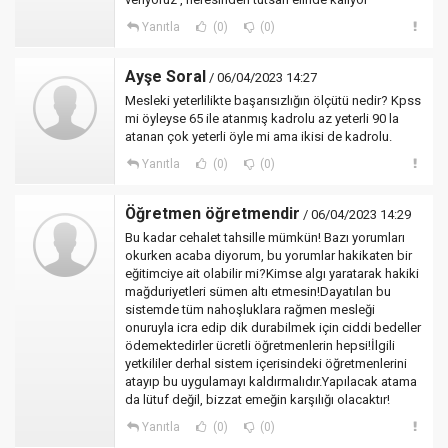
Yanıtla
(0)
(0)
Ayşe Soral
/ 06/04/2023 14:27
Mesleki yeterlilikte başarısızlığın ölçütü nedir? Kpss
mi öyleyse 65 ile atanmış kadrolu az yeterli 90 la
atanan çok yeterli öyle mi ama ikisi de kadrolu.
Yanıtla
(0)
(0)
Öğretmen öğretmendir
/ 06/04/2023 14:29
Bu kadar cehalet tahsille mümkün! Bazı yorumları
okurken acaba diyorum, bu yorumlar hakikaten bir
eğitimciye ait olabilir mi?Kimse algı yaratarak hakiki
mağduriyetleri sümen altı etmesin!Dayatılan bu
sistemde tüm nahoşluklara rağmen mesleği
onuruyla icra edip dik durabilmek için ciddi bedeller
ödemektedirler ücretli öğretmenlerin hepsi!İlgili
yetkililer derhal sistem içerisindeki öğretmenlerini
atayıp bu uygulamayı kaldırmalıdır.Yapılacak atama
da lütuf değil, bizzat emeğin karşılığı olacaktır!
Yanıtla
(0)
(0)