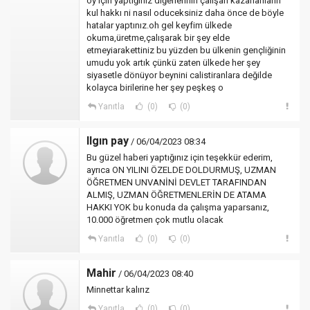
oy için yaptığınız diğerlerinin çalışan kazananların
kul hakkı ni nasıl oduceksiniz daha önce de böyle
hatalar yaptınız.oh gel keyfim ülkede
okuma,üretme,çalışarak bir şey elde
etmeyiarakettiniz bu yüzden bu ülkenin gençliğinin
umudu yok artık çünkü zaten ülkede her şey
siyasetle dönüyor beynini calistiranlara değilde
kolayca birilerine her şey peşkeş o
Yanıtla
(0)
(0)
Ilgın pay
/ 06/04/2023 08:34
Bu güzel haberi yaptığınız için teşekkür ederim,
ayrıca ON YILINI ÖZELDE DOLDURMUŞ, UZMAN
ÖĞRETMEN UNVANİNİ DEVLET TARAFINDAN
ALMIŞ, UZMAN ÖĞRETMENLERİN DE ATAMA
HAKKI YOK bu konuda da çalışma yaparsanız,
10.000 öğretmen çok mutlu olacak
Yanıtla
(0)
(0)
Mahir
/ 06/04/2023 08:40
Minnettar kalırız
Yanıtla
(0)
(0)