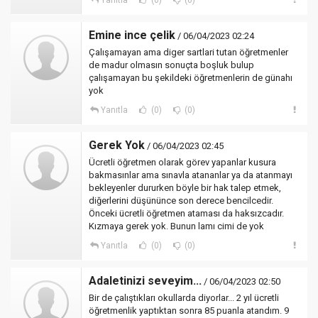
Yanıtla
(0)
(0)
Emine ince çelik
/ 06/04/2023 02:24
Çalışamayan ama diger sartlari tutan öğretmenler
de madur olmasın sonuçta boşluk bulup
çalışamayan bu şekildeki öğretmenlerin de günahı
yok
Yanıtla
(0)
(0)
Gerek Yok
/ 06/04/2023 02:45
Ücretli öğretmen olarak görev yapanlar kusura
bakmasınlar ama sınavla atananlar ya da atanmayı
bekleyenler dururken böyle bir hak talep etmek,
diğerlerini düşününce son derece bencilcedir.
Önceki ücretli öğretmen ataması da haksızcadır.
Kızmaya gerek yok. Bunun lamı cimi de yok
Yanıtla
(0)
(0)
Adaletinizi seveyim...
/ 06/04/2023 02:50
Bir de çalıştıkları okullarda diyorlar... 2 yıl ücretli
öğretmenlik yaptıktan sonra 85 puanla atandım. 9