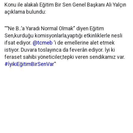
Konu ile alakalı Eğitim Bir Sen Genel Başkanı Ali Yalçın
açıklama bulundu:
''“Ne B..’a Yaradı Normal Olmak” diyen Eğitim
Sen,kurduğu komisyonlarla,yaptığı etkinliklerle nesli
ifsat ediyor.
@tcmeb
‘i de emellerine alet etmek
istiyor. Duvara toslayınca da feverân ediyor. İyi ki
feraset sahibi yöneticiler,tepki veren sendikamız var.
#İyikiEğitimBirSenVar
''