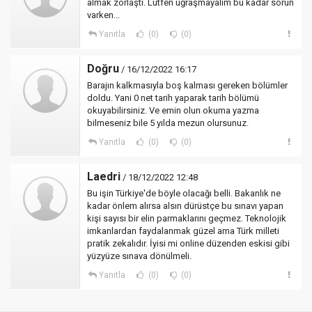
almak zorlaştı. Lütfen uğraşmayalım bu kadar sorun
varken...
Yanıtla
(0)
(0)
Doğru
/ 16/12/2022 16:17
Barajın kalkmasıyla boş kalması gereken bölümler
doldu. Yani 0 net tarih yaparak tarih bölümü
okuyabilirsiniz. Ve emin olun okuma yazma
bilmeseniz bile 5 yılda mezun olursunuz.
Yanıtla
(0)
(0)
Laedri
/ 18/12/2022 12:48
Bu işin Türkiye'de böyle olacağı belli. Bakanlık ne
kadar önlem alırsa alsın dürüstçe bu sınavı yapan
kişi sayısı bir elin parmaklarını geçmez. Teknolojik
imkanlardan faydalanmak güzel ama Türk milleti
pratik zekalıdır. İyisi mi online düzenden eskisi gibi
yüzyüze sınava dönülmeli.
Yanıtla
(0)
(0)