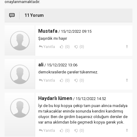
onaylanmamaktadır.
11 Yorum
Mustafa
/ 15/12/2022 09:15
Şaşırdık mı hayır
Yanıtla
(0)
(0)
ali
/ 15/12/2022 13:06
demokrasilerde çareler tükenmez.
Yanıtla
(0)
(0)
Haydarlı lümen
/ 15/12/2022 14:52
İyi de bu kişi kopya çekip tam puan alınca madalya
mı takacaklar eninde sonunda kendini kandırmış
oluyor. Ben de girdim başarısız olduğum dersler de
var ama aklımdan bile geçmedi kopya gerek yok.
Yanıtla
(0)
(0)