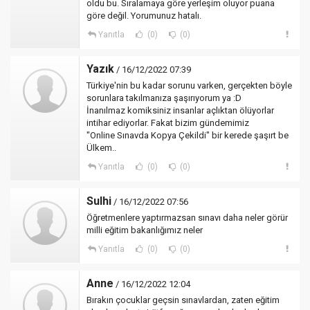
oldu bu. Sıralamaya göre yerleşim oluyor puana
göre değil. Yorumunuz hatalı.
Yanıtla
(0)
(0)
Yazık
/ 16/12/2022 07:39
Türkiye'nin bu kadar sorunu varken, gerçekten böyle
sorunlara takılmanıza şaşırıyorum ya :D
İnanılmaz komiksiniz insanlar açlıktan ölüyorlar
intihar ediyorlar. Fakat bizim gündemimiz
"Online Sınavda Kopya Çekildi" bir kerede şaşırt be
Ülkem..
Yanıtla
(0)
(0)
Sulhi
/ 16/12/2022 07:56
Öğretmenlere yaptırmazsan sınavı daha neler görür
milli eğitim bakanlığımız neler
Yanıtla
(0)
(0)
Anne
/ 16/12/2022 12:04
Bırakın çocuklar geçsin sınavlardan, zaten eğitim