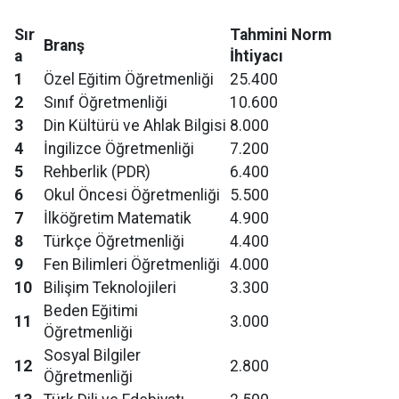
Sır
Tahmini Norm
Branş
a
İhtiyacı
1
Özel Eğitim Öğretmenliği
25.400
2
Sınıf Öğretmenliği
10.600
3
Din Kültürü ve Ahlak Bilgisi
8.000
4
İngilizce Öğretmenliği
7.200
5
Rehberlik (PDR)
6.400
6
Okul Öncesi Öğretmenliği
5.500
7
İlköğretim Matematik
4.900
8
Türkçe Öğretmenliği
4.400
9
Fen Bilimleri Öğretmenliği
4.000
10
Bilişim Teknolojileri
3.300
Beden Eğitimi
11
3.000
Öğretmenliği
Sosyal Bilgiler
12
2.800
Öğretmenliği