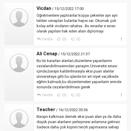
Vicdan
/ 15/12/2022 17:00
Öğretmenlere yaptıranlar kopya çekenler ayrı ayrı
telden cevapları bulanlar hepsi var. Okumak çok
kolay artık vicdanın rahatsa.. Bu sınavlar e sınav
olarak yapılsın hak eden alsın diplomayı.
Yanıtla
(0)
(0)
Ali Cenap
/ 15/12/2022 21:37
Bu tür kararları alanlari,düzenlene yapanlarınn
cezalandirilmasinndan yanayim.Üniversite sınavı
içinde,barajın kaldiirilmasiyla eksi puan alanlar
üniversiteye gitti bu işlerde bir art niyet var,ülkede
eğitim kalmadı,bu düzenlemeleri yapanlarin eninde
sonunda cezalandirilmasi gerek
Yanıtla
(0)
(0)
Teacher
/ 16/12/2022 05:36
Barajın kalkması demek eksi puan alan ya da daha
düşük puan alanların yerleşmesi anlamına gelmez.
Sadece daha çok kişinin tercih yapmasına sebep