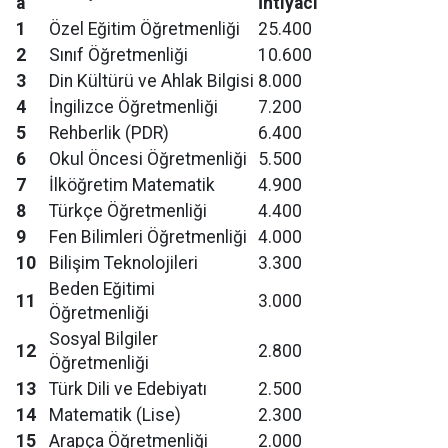
a
İhtiyacı
1
Özel Eğitim Öğretmenliği
25.400
2
Sınıf Öğretmenliği
10.600
3
Din Kültürü ve Ahlak Bilgisi
8.000
4
İngilizce Öğretmenliği
7.200
5
Rehberlik (PDR)
6.400
6
Okul Öncesi Öğretmenliği
5.500
7
İlköğretim Matematik
4.900
8
Türkçe Öğretmenliği
4.400
9
Fen Bilimleri Öğretmenliği
4.000
10
Bilişim Teknolojileri
3.300
Beden Eğitimi
11
3.000
Öğretmenliği
Sosyal Bilgiler
12
2.800
Öğretmenliği
13
Türk Dili ve Edebiyatı
2.500
14
Matematik (Lise)
2.300
15
Arapça Öğretmenliği
2.000