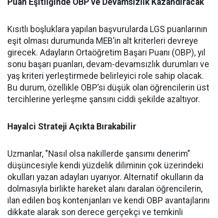
Puan Eşitliğinde OBP ve Devamsızlık Kazandıracak
Kısıtlı boşluklara yapılan başvurularda LGS puanlarının
eşit olması durumunda MEB’in alt kriterleri devreye
girecek. Adayların Ortaöğretim Başarı Puanı (OBP), yıl
sonu başarı puanları, devam-devamsızlık durumları ve
yaş kriteri yerleştirmede belirleyici role sahip olacak.
Bu durum, özellikle OBP’si düşük olan öğrencilerin üst
tercihlerine yerleşme şansını ciddi şekilde azaltıyor.
Hayalci Strateji Açıkta Bırakabilir
Uzmanlar, "Nasıl olsa nakillerde şansımı denerim"
düşüncesiyle kendi yüzdelik diliminin çok üzerindeki
okulları yazan adayları uyarıyor. Alternatif okulların da
dolmasıyla birlikte hareket alanı daralan öğrencilerin,
ilan edilen boş kontenjanları ve kendi OBP avantajlarını
dikkate alarak son derece gerçekçi ve temkinli