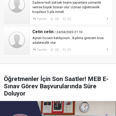
Sadece tezli yüksek lisans yapanlara uzmanlık
verirse büyük hüsran olur. Uzman öğretmenlik
koşulsuz 5 yıla inmeli
Yanıtla
(0)
(0)
Cetin cetin
/ 24/04/2023 21:10
Aynen hocam katılıyorum...8.yilima girecem bize
adaletsizlik olur.
Yanıtla
(0)
(0)
Öğretmenler İçin Son Saatler! MEB E-
Sınav Görev Başvurularında Süre
Doluyor