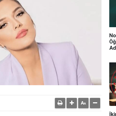
No
Öğ
Ad
İk