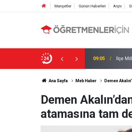
Manşetler
Günün Haberleri
Arşiv
S
24
09:05
İlçe Mi
19:00
MEB e-K
Ana Sayfa
Meb Haber
Demen Akalın’
Demen Akalın’da
atamasına tam de