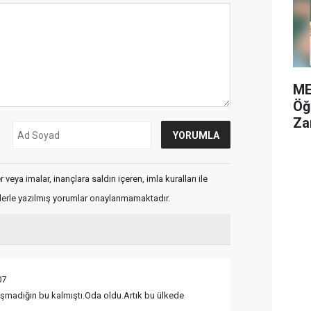
ME
Öğ
Za
veya imalar, inançlara saldırı içeren, imla kuralları ile
flerle yazılmış yorumlar onaylanmamaktadır.
07
rışmadığın bu kalmıştı.Oda oldu.Artık bu ülkede