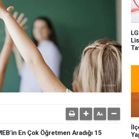
LG
Li
Ta
İl
 MEB’in En Çok Öğretmen Aradığı 15
Ya