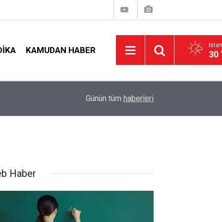
İsta
DIKA
KAMUDAN HABER
30 
09:02
4 Branşta Öğretmenleri Norm Fazlası Tehlikesi 
Günün tüm
haberleri
arı
b Haber