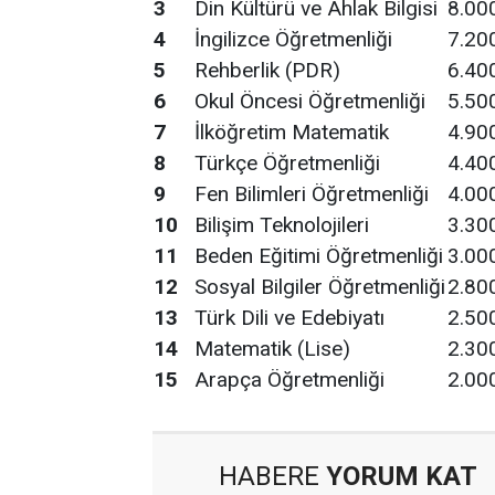
3
Din Kültürü ve Ahlak Bilgisi
8.00
4
İngilizce Öğretmenliği
7.20
5
Rehberlik (PDR)
6.40
6
Okul Öncesi Öğretmenliği
5.50
7
İlköğretim Matematik
4.90
8
Türkçe Öğretmenliği
4.40
9
Fen Bilimleri Öğretmenliği
4.00
10
Bilişim Teknolojileri
3.30
11
Beden Eğitimi Öğretmenliği
3.00
12
Sosyal Bilgiler Öğretmenliği
2.80
13
Türk Dili ve Edebiyatı
2.50
14
Matematik (Lise)
2.30
15
Arapça Öğretmenliği
2.00
HABERE
YORUM KAT