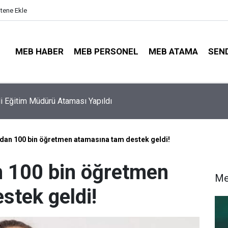
itene Ekle
MEB HABER
MEB PERSONEL
MEB ATAMA
SEN
lli Eğitim Müdürü Ataması Yapıldı
ayıt Sonuçları e-Devlet'te: İşte Sorgulama Ekranı ve Nakil Detayl
dan 100 bin öğretmen atamasına tam destek geldi!
n 100 bin öğretmen
Me
stek geldi!