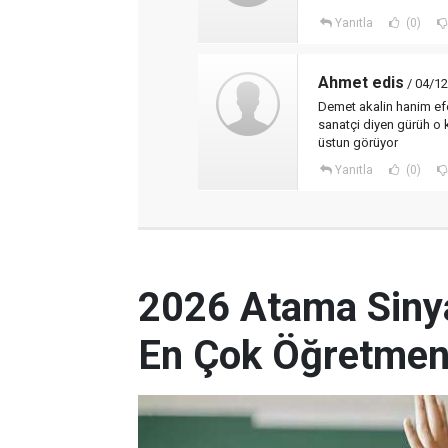
Yanıtla
(0)
Ahmet edis
/ 04/12
Demet akalin hanim ef
sanatçi diyen gürüh o k
üstun görüyor
Yanıtla
(0)
2026 Atama Sinyal
En Çok Öğretmen 