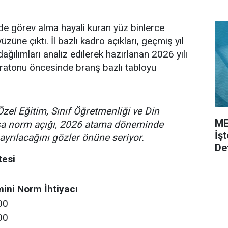
de görev alma hayali kuran yüz binlerce
üzüne çıktı. İl bazlı kadro açıkları, geçmiş yıl
ağılımları analiz edilerek hazırlanan 2026 yılı
ratonu öncesinde branş bazlı tabloyu
Özel Eğitim, Sınıf Öğretmenliği ve Din
ME
asa norm açığı, 2026 atama döneminde
İş
ayrılacağını gözler önüne seriyor.
De
tesi
ini Norm İhtiyacı
00
00