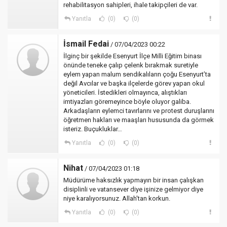
rehabilitasyon sahipleri, ihale takipçileri de var.
Yanıtla
(0)
(0)
İsmail Fedai
/ 07/04/2023 00:22
İlginç bir şekilde Esenyurt İlçe Milli Eğitim binası
önünde teneke çalıp çelenk bırakmak suretiyle
eylem yapan malum sendikalıların çoğu Esenyurt’ta
değil Avcılar ve başka ilçelerde görev yapan okul
yöneticileri. İstedikleri olmayınca, alıştıkları
imtiyazları göremeyince böyle oluyor galiba.
Arkadaşların eylemci tavırlarını ve protest duruşlarını
öğretmen hakları ve maaşları hususunda da görmek
isteriz. Buçukluklar…
Yanıtla
(0)
(0)
Nihat
/ 07/04/2023 01:18
Müdürüme haksızlık yapmayın bir insan çalışkan
disiplinli ve vatansever diye işinize gelmiyor diye
niye karalıyorsunuz. Allah'tan korkun.
Yanıtla
(0)
(0)