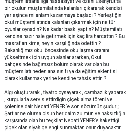
müştemilatlarla ilgli hassasiyet ve özeni Esenyrut’ta
bir okulun müştemilatında kalanları çıkararak kendisi
yerleşince mi anlam kazanmaya başladı ? Yerleştiğin
okul müştemilatında kalanları çıkarmak için ne tür
oyunlar oynadın? Ne kadar baskı yaptın? Müştemilatı
kendine hazır hale getirmek için kaç lira harcattın ? Bu
masrafları kime, neyin karşılığında ödettin ?
Bakanlığımız okul öncesinde okullaşma oranını
yükseltmek için uygun alanlar ararken, Okul
bahçesinde bağımsız bölüm olarak var olan bu
müştemilatı neden ana sınıfı ya da eğitim eklentisi
olarak kullanmak yerine kendine tahsis ettin ?
Algı oluşturarak , tiyatro oynayarak , cambazlık yaparak
, kurgularla servis ettirdiğin çiçek alma töreni ve
şölenine dair Necati YENER ‘e son sözümüz şudur ;
Şartlar ne olursa olsun her daim zulmün ve haksızlığın
karşısında olan bu teşkilat Necati YENER'e hakettiği
çiçek olan siyah çelengi sunmaktan onur duyacaktır.