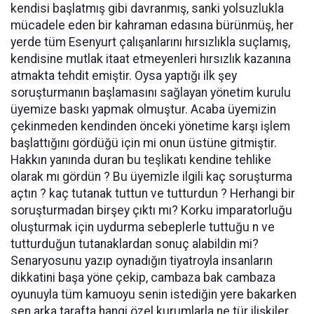
kendisi başlatmış gibi davranmış, sanki yolsuzlukla
mücadele eden bir kahraman edasına bürünmüş, her
yerde tüm Esenyurt çalışanlarını hırsızlıkla suçlamış,
kendisine mutlak itaat etmeyenleri hırsızlık kazanına
atmakta tehdit emiştir. Oysa yaptığı ilk şey
soruşturmanın başlamasını sağlayan yönetim kurulu
üyemize baskı yapmak olmuştur. Acaba üyemizin
çekinmeden kendinden önceki yönetime karşı işlem
başlattığını gördüğü için mi onun üstüne gitmiştir.
Hakkın yanında duran bu teşlikatı kendine tehlike
olarak mı gördün ? Bu üyemizle ilgili kaç soruşturma
açtın ? kaç tutanak tuttun ve tutturdun ? Herhangi bir
soruşturmadan birşey çıktı mı? Korku imparatorluğu
oluşturmak için uydurma sebeplerle tuttuğu n ve
tutturduğun tutanaklardan sonuç alabildin mi?
Senaryosunu yazıp oynadığın tiyatroyla insanların
dikkatini başa yöne çekip, cambaza bak cambaza
oyunuyla tüm kamuoyu senin istediğin yere bakarken
sen arka tarafta hangi özel kurumlarla ne tür ilişkiler