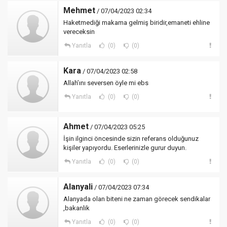
Mehmet
/ 07/04/2023 02:34
Haketmediği makama gelmiş biridir,emaneti ehline
vereceksin
Yanıtla
(0)
(0)
Kara
/ 07/04/2023 02:58
Allah’ını seversen öyle mi ebs
Yanıtla
(0)
(0)
Ahmet
/ 07/04/2023 05:25
İşin ilginci öncesinde sizin referans olduğunuz
kişiler yapıyordu. Eserlerinizle gurur duyun.
Yanıtla
(0)
(0)
Alanyali
/ 07/04/2023 07:34
Alanyada olan biteni ne zaman görecek sendikalar
,bakanlik
Yanıtla
(0)
(0)