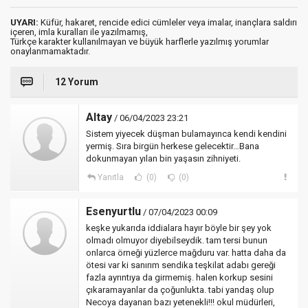
UYARI:
Küfür, hakaret, rencide edici cümleler veya imalar, inançlara saldırı
içeren, imla kuralları ile yazılmamış,
Türkçe karakter kullanılmayan ve büyük harflerle yazılmış yorumlar
onaylanmamaktadır.
12 Yorum
Altay
/ 06/04/2023 23:21
Sistem yiyecek düşman bulamayınca kendi kendini
yermiş. Sıra birgün herkese gelecektir…Bana
dokunmayan yılan bin yaşasın zihniyeti.
Yanıtla
(0)
(0)
Esenyurtlu
/ 07/04/2023 00:09
keşke yukarıda iddialara hayır böyle bir şey yok
olmadı olmuyor diyebilseydik. tam tersi bunun
onlarca örneği yüzlerce mağduru var. hatta daha da
ötesi var ki sanırım sendika teşkilat adabı gereği
fazla ayrıntıya da girmemiş. halen korkup sesini
çıkaramayanlar da çoğunlukta. tabi yandaş olup
Necoya dayanan bazı yetenekli!!! okul müdürleri,