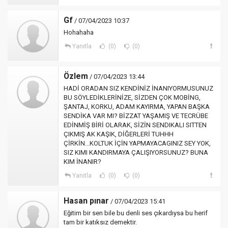
Gf
/ 07/04/2023 10:37
Hohahaha
Yanıtla
(0)
(0)
Özlem
/ 07/04/2023 13:44
HADİ ORADAN SIZ KENDİNİZ İNANIYORMUSUNUZ
BU SÖYLEDİKLERİNİZE, SİZDEN ÇOK MOBİNG,
ŞANTAJ, KORKU, ADAM KAYIRMA, YAPAN BAŞKA
SENDİKA VAR MI? BİZZAT YAŞAMIŞ VE TECRÜBE
EDİNMİŞ BİRİ OLARAK, SİZİN SENDIKALI SITTEN
ÇIKMIŞ AK KAŞIK, DİĞERLERİ TUHHH
ÇİRKİN...KOLTUK İÇİN YAPMAYACAGINIZ SEY YOK,
SIZ KIMI KANDIRMAYA ÇALIŞIYORSUNUZ? BUNA
KIM İNANIR?
Yanıtla
(0)
(0)
Hasan pınar
/ 07/04/2023 15:41
Eğitim bir sen bile bu denli ses çıkardıysa bu herif
tam bir katıksız demektir.