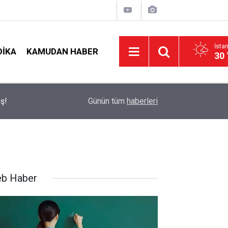
İsta
DIKA
KAMUDAN HABER
30 
t
09:05
İlçe Milli Eğitim Müdürü Ataması Yapıldı
Günün tüm
haberleri
b Haber