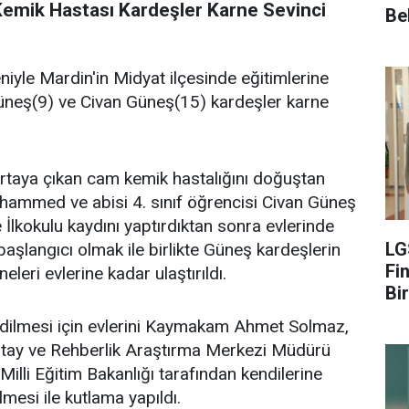
mik Hastası Kardeşler Karne Sevinci
Be
iyle Mardin'in Midyat ilçesinde eğitimlerine
eş(9) ve Civan Güneş(15) kardeşler karne
ortaya çıkan cam kemik hastalığını doğuştan
uhammed ve abisi 4. sınıf öğrencisi Civan Güneş
de İlkokulu kaydını yaptırdıktan sonra evlerinde
LG
n başlangıcı olmak ile birlikte Güneş kardeşlerin
Fin
leri evlerine kadar ulaştırıldı.
Bir
edilmesi için evlerini Kaymakam Ahmet Solmaz,
Altay ve Rehberlik Araştırma Merkezi Müdürü
illi Eğitim Bakanlığı tarafından kendilerine
lmesi ile kutlama yapıldı.