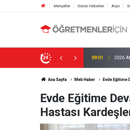
Manşetler
Günün Haberleri
Arşiv
S
LGS Nak
e MEB’in En Çok Öğretmen Aradığı 15 Branş!
24
19:00
Tavan Y
Ana Sayfa
Meb Haber
Evde Eğitime 
Evde Eğitime De
Hastası Kardeşle