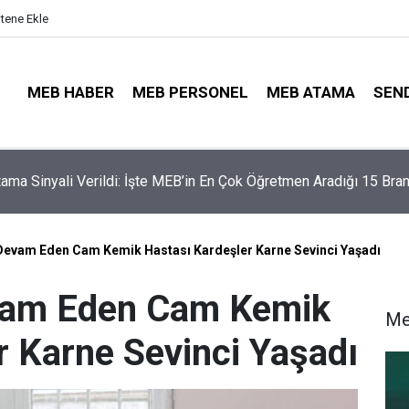
itene Ekle
MEB HABER
MEB PERSONEL
MEB ATAMA
SEN
illerinde Büyük Risk: Gözde Liselerde Kontenjanlar Bitti, Rekabe
aptı!
Devam Eden Cam Kemik Hastası Kardeşler Karne Sevinci Yaşadı
vam Eden Cam Kemik
Me
r Karne Sevinci Yaşadı