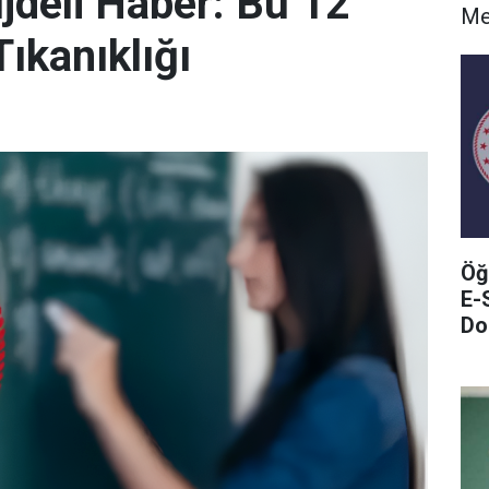
deli Haber: Bu 12
Me
ıkanıklığı
Öğ
E-
Do