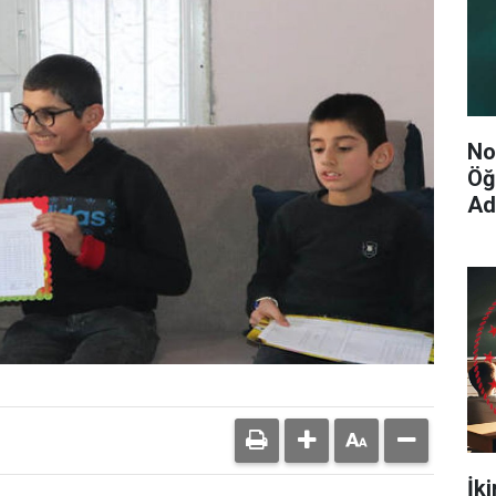
No
Öğ
Ad
İk