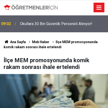
MEBBİS Tercihleri Açıldı: Puan Farkı Tanımayan
19:01
Öncelik Hangi Alanın Oldu?
Ana Sayfa
Meb Haber
İlçe MEM promosyonunda
komik rakam sonrası ihale ertelendi
İlçe MEM promosyonunda komik
rakam sonrası ihale ertelendi