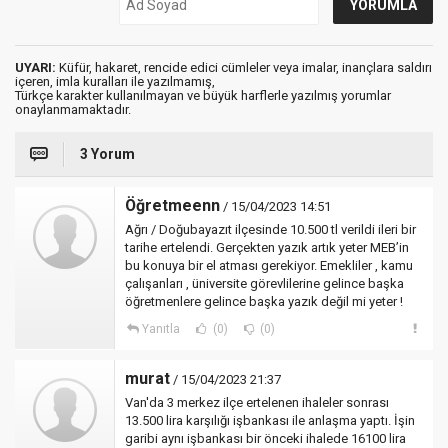
UYARI:
Küfür, hakaret, rencide edici cümleler veya imalar, inançlara saldırı
içeren, imla kuralları ile yazılmamış,
Türkçe karakter kullanılmayan ve büyük harflerle yazılmış yorumlar
onaylanmamaktadır.
3 Yorum
Öğretmeenn
/ 15/04/2023 14:51
Ağrı / Doğubayazıt ilçesinde 10.500 tl verildi ileri bir
tarihe ertelendi. Gerçekten yazık artık yeter MEB’in
bu konuya bir el atması gerekiyor. Emekliler , kamu
çalışanları , üniversite görevlilerine gelince başka
öğretmenlere gelince başka yazık değil mi yeter !
Yanıtla
(0)
(0)
murat
/ 15/04/2023 21:37
Van'da 3 merkez ilçe ertelenen ihaleler sonrası
13.500 lira karşılığı işbankası ile anlaşma yaptı. İşin
garibi aynı işbankası bir önceki ihalede 16100 lira