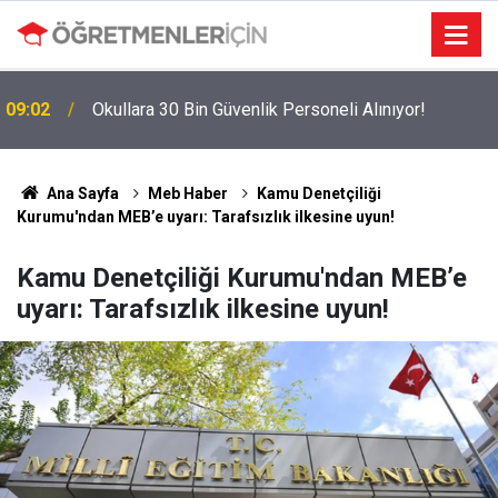
MEBBİS Tercihleri Açıldı: Puan Farkı Tanımayan
19:01
Öncelik Hangi Alanın Oldu?
Ana Sayfa
Meb Haber
Kamu Denetçiliği
Kurumu'ndan MEB’e uyarı: Tarafsızlık ilkesine uyun!
Kamu Denetçiliği Kurumu'ndan MEB’e
uyarı: Tarafsızlık ilkesine uyun!