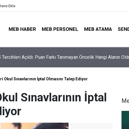
itene Ekle
MEB HABER
MEB PERSONEL
MEB ATAMA
SEN
nlere Müjdeli Haber: Bu 12 İlde Norm Kadro Tıkanıklığı
ayacak
ri Okul Sınavlarının İptal Olmasını Talep Ediyor
kul Sınavlarının İptal
Me
diyor