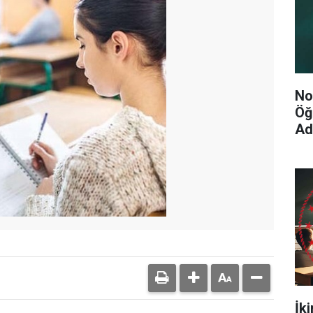
No
Öğ
Ad
İk