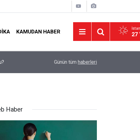
İsta
DIKA
KAMUDAN HABER
27 
Öğretmenler İçin Son Saatler! MEB E-Sınav Gör
19:02
Günün tüm
haberleri
Doluyor
b Haber