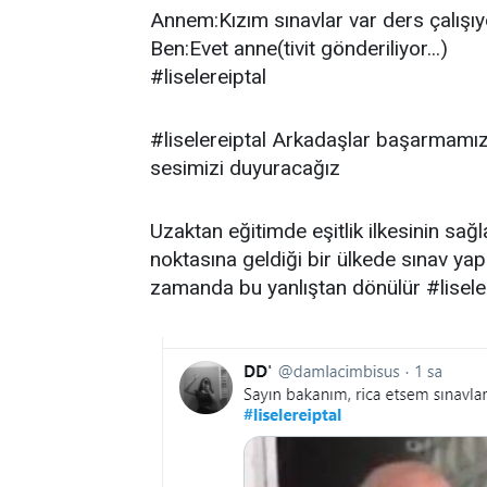
Annem:Kızım sınavlar var ders çalışıy
Ben:Evet anne(tivit gönderiliyor...)
#liselereiptal
#liselereiptal Arkadaşlar başarmamız
sesimizi duyuracağız
Uzaktan eğitimde eşitlik ilkesinin s
noktasına geldiği bir ülkede sınav ya
zamanda bu yanlıştan dönülür #lisele