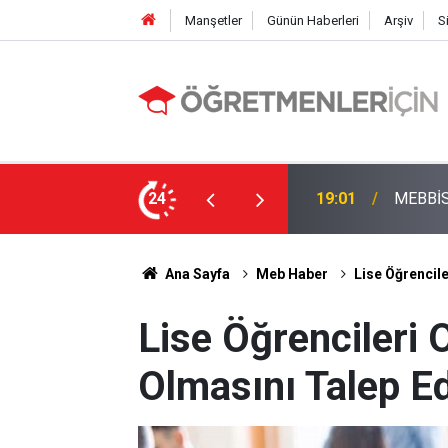
Manşetler
Günün Haberleri
Arşiv
S
Öğretme
Farkı Tanımayan Öncelik Hangi Alanın Oldu?
24
09:03
Yaşanm
Ana Sayfa
Meb Haber
Lise Öğrencile
Lise Öğrencileri O
Olmasını Talep E