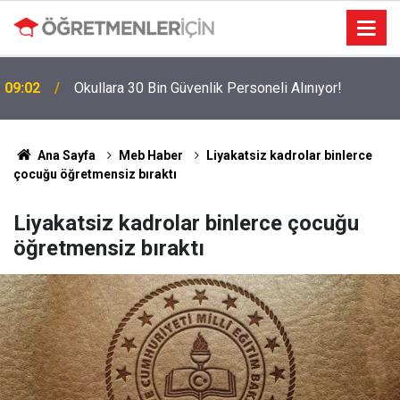
MEBBİS Tercihleri Açıldı: Puan Farkı Tanımayan
19:01
Öncelik Hangi Alanın Oldu?
Ana Sayfa
Meb Haber
Liyakatsiz kadrolar binlerce
çocuğu öğretmensiz bıraktı
Liyakatsiz kadrolar binlerce çocuğu
öğretmensiz bıraktı