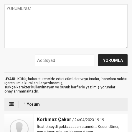
UYARI:
Küfür, hakaret, rencide edici cümleler veya imalar, inançlara saldırı
içeren, imla kuralları ile yazılmamış,
Türkçe karakter kullanılmayan ve büyük harflerle yazılmış yorumlar
onaylanmamaktadır.
1 Yorum
Korkmaz Çakar
/ 24/04/2023 19:19
İteat etseydi çoktaaaaaan atanırdı... Keser döner,
sap döner; gün gelir hesap döner.