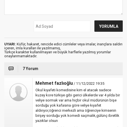
UYARI:
Küfür, hakaret, rencide edici cümleler veya imalar, inançlara saldırı
içeren, imla kuralları ile yazılmamış,
Türkçe karakter kullanılmayan ve büyük harflerle yazılmış yorumlar
onaylanmamaktadır.
7 Yorum
Mehmet fazlıoğlu
/ 11/12/2022 19:35
Okul kıyafeti komedisine kim el atacak sadece
kuzey kore türkiye gibi gerici ülkelerde var 4 yılda bir
veliye sormak var ama hiçbir okul müdürünün bişe
sorduğu yok kafasına göre veliye kıyafet
aldırıyor,öğrenci merkezli ama öğrenciye kimsenin
birşey sorduğu yok komedi saçmalık,gülünç ibretlik
yazıklar olsun