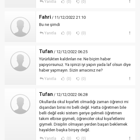
Yanıtla
(0)
(0)
Fahri
/ 11/12/2022 21:10
Bu ne şimdi
Yanıtla
(0)
(0)
Tufan
/ 12/12/2022 06:25
Yürürlükten kaldırılan ne. Ne biçim haber
yapıyorsunuz. Ya işinizi iyi yapın yada laf olsun diye
haber yapmayın. Sizin amacınız ne?
Yanıtla
(0)
(0)
Tufan
/ 12/12/2022 06:28
Okullarda okul kıyafeti olmadığı zaman öğrenci mi
dışarıdan birisi mi belli değil. Hatta öğretmen bile
belli değil eski sistem geriye gelmeli öğretmen
takım elbise giymeli, öğrenciler okul kıyafetlerini
giymeli. Disiplin olmayan yerden başarı beklemek
hayalden başka birşey değil.
Yanıtla
(0)
(0)