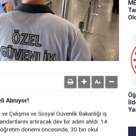
ME
Ta
Ol
Öğ
i Alınıyor!
İl
Ya
ığı ve Çalışma ve Sosyal Güvenlik Bakanlığı iş
tandartlarını artıracak dev bir adım atıldı. 14
-öğretim dönemi öncesinde, 30 bin okul