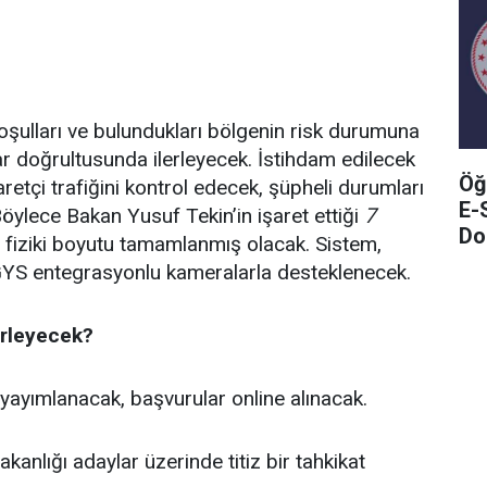
 koşulları ve bulundukları bölgenin risk durumuna
lar doğrultusunda ilerleyecek. İstihdam edilecek
Öğ
yaretçi trafiğini kontrol edecek, şüpheli durumları
E-
Böylece Bakan Yusuf Tekin’in işaret ettiği
7
Do
n fiziki boyutu tamamlanmış olacak. Sistem,
GYS entegrasyonlu kameralarla desteklenecek.
erleyecek?
yayımlanacak, başvurular online alınacak.
Bakanlığı adaylar üzerinde titiz bir tahkikat