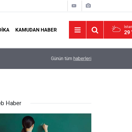
İsta
DIKA
KAMUDAN HABER
29 
09:01
2026 Atama Sinyali Verildi: İşte MEB’in En Çok
Günün tüm
haberleri
b Haber