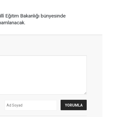
llî Eğitim Bakanlığı bünyesinde
amamlanacak.