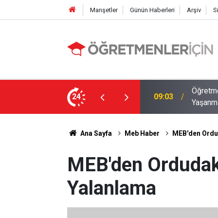
Manşetler
Günün Haberleri
Arşiv
S
12 İlde Norm Kadro Tıkanıklığı
Öğretme
24
19:02
Doluyo
Ana Sayfa
Meb Haber
MEB'den Ordud
MEB'den Ordudak
Yalanlama