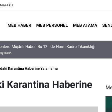
itene Ekle
MEB HABER
MEB PERSONEL
MEB ATAMA
SEN
nler İçin Son Saatler! MEB E-Sınav Görev Başvurularında Süre
r
aki Karantina Haberine Yalanlama
i Karantina Haberine
Me