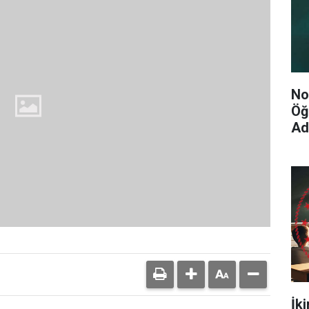
No
Öğ
Ad
İk